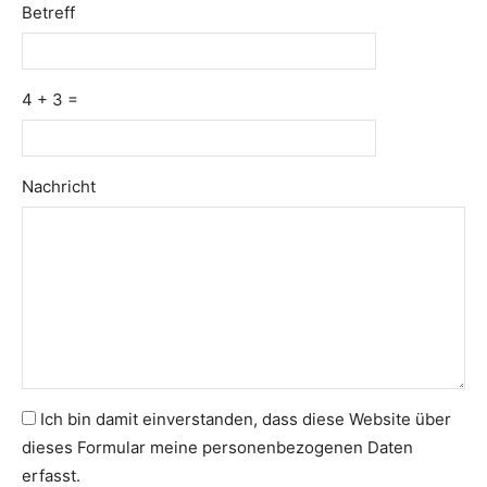
Betreff
4 + 3 =
Please
Please
Nachricht
ignore
ignore
this
this
field
field
Ich bin damit einverstanden, dass diese Website über
dieses Formular meine personenbezogenen Daten
erfasst.