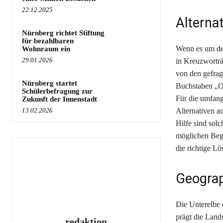
22.12.2025
Alterna
Nürnberg richtet Stiftung
für bezahlbaren
Wenn es um den 
Wohnraum ein
29.01.2026
in Kreuzworträ
von den gefrag
Nürnberg startet
Buchstaben „Os
Schülerbefragung zur
Für die umfang
Zukunft der Innenstadt
13.02.2026
Alternativen au
Hilfe sind solc
möglichen Begr
die richtige Lö
Geograp
Die Unterelbe 
prägt die Land
redaktion