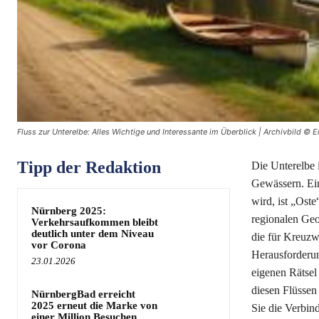
Fluss zur Unterelbe: Alles Wichtige und Interessante im Überblick | Archivbild © E
Tipp der Redaktion
Die Unterelbe 
Gewässern. Ein
wird, ist „Oste
Nürnberg 2025:
regionalen Geo
Verkehrsaufkommen bleibt
deutlich unter dem Niveau
die für Kreuzw
vor Corona
Herausforderun
23.01.2026
eigenen Rätsel
diesen Flüssen
NürnbergBad erreicht
2025 erneut die Marke von
Sie die Verbi
einer Million Besuchen