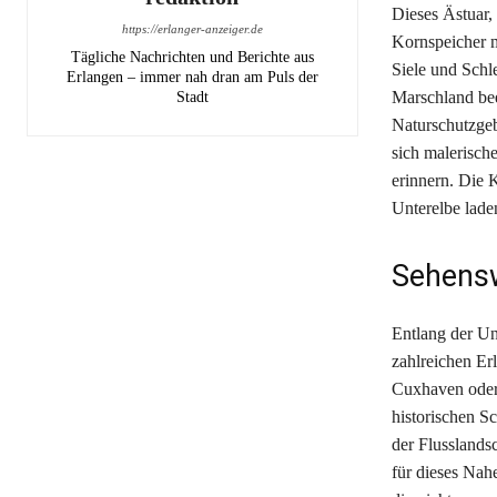
Dieses Ästuar,
https://erlanger-anzeiger.de
Kornspeicher 
Tägliche Nachrichten und Berichte aus
Siele und Schl
Erlangen – immer nah dran am Puls der
Marschland bee
Stadt
Naturschutzgeb
sich malerisch
erinnern. Die 
Unterelbe lade
Sehensw
Entlang der Unt
zahlreichen Er
Cuxhaven oder 
historischen S
der Flusslands
für dieses Nah