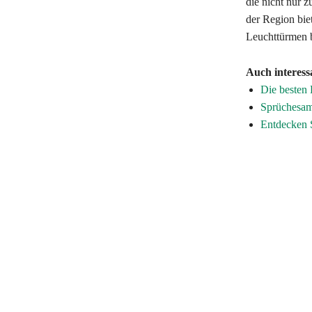
die nicht nur 
der Region biet
Leuchttürmen bi
Auch interess
Die besten 
Sprüchesamm
Entdecken S