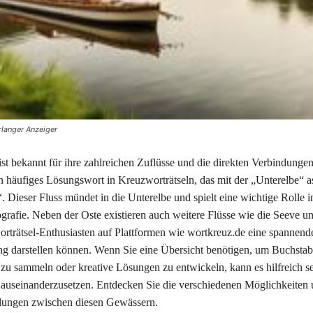
rlanger Anzeiger
ist bekannt für ihre zahlreichen Zuflüsse und die direkten Verbindunge
 häufiges Lösungswort in Kreuzworträtseln, das mit der „Unterelbe“ as
“. Dieser Fluss mündet in die Unterelbe und spielt eine wichtige Rolle i
grafie. Neben der Oste existieren auch weitere Flüsse wie die Seeve un
orträtsel-Enthusiasten auf Plattformen wie wortkreuz.de eine spannend
g darstellen können. Wenn Sie eine Übersicht benötigen, um Buchstabe
 zu sammeln oder kreative Lösungen zu entwickeln, kann es hilfreich se
 auseinanderzusetzen. Entdecken Sie die verschiedenen Möglichkeiten
ndungen zwischen diesen Gewässern.