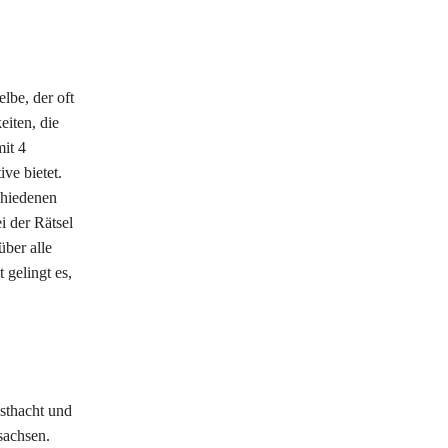
lbe, der oft
iten, die
it 4
ve bietet.
chiedenen
i der Rätsel
über alle
gelingt es,
sthacht und
sachsen.