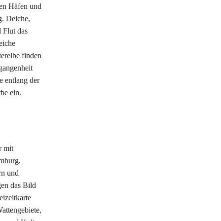
lten Häfen und
. Deiche,
 Flut das
eiche
erelbe finden
rgangenheit
 entlang der
be ein.
r mit
amburg,
rn und
gen das Bild
izeitkarte
attengebiete,