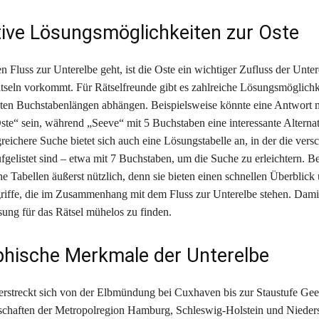
tive Lösungsmöglichkeiten zur Oste
Fluss zur Unterelbe geht, ist die Oste ein wichtiger Zufluss der Untere
tseln vorkommt. Für Rätselfreunde gibt es zahlreiche Lösungsmöglichke
ten Buchstabenlängen abhängen. Beispielsweise könnte eine Antwort m
te“ sein, während „Seeve“ mit 5 Buchstaben eine interessante Alternati
reichere Suche bietet sich auch eine Lösungstabelle an, in der die vers
fgelistet sind – etwa mit 7 Buchstaben, um die Suche zu erleichtern. Be
he Tabellen äußerst nützlich, denn sie bieten einen schnellen Überblick 
iffe, die im Zusammenhang mit dem Fluss zur Unterelbe stehen. Damit 
sung für das Rätsel mühelos zu finden.
hische Merkmale der Unterelbe
erstreckt sich von der Elbmündung bei Cuxhaven bis zur Staustufe Gee
schaften der Metropolregion Hamburg, Schleswig-Holstein und Nieder