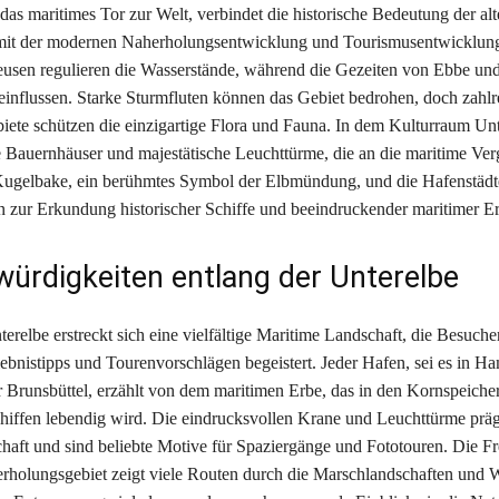
 das maritimes Tor zur Welt, verbindet die historische Bedeutung der a
mit der modernen Naherholungsentwicklung und Tourismusentwicklung
eusen regulieren die Wasserstände, während die Gezeiten von Ebbe und
influssen. Starke Sturmfluten können das Gebiet bedrohen, doch zahlr
iete schützen die einzigartige Flora und Fauna. In dem Kulturraum Unt
e Bauernhäuser und majestätische Leuchttürme, die an die maritime Ve
Kugelbake, ein berühmtes Symbol der Elbmündung, und die Hafenstädte
n zur Erkundung historischer Schiffe und beeindruckender maritimer Er
ürdigkeiten entlang der Unterelbe
erelbe erstreckt sich eine vielfältige Maritime Landschaft, die Besuche
lebnistipps und Tourenvorschlägen begeistert. Jeder Hafen, sei es in H
Brunsbüttel, erzählt von dem maritimen Erbe, das in den Kornspeiche
chiffen lebendig wird. Die eindrucksvollen Krane und Leuchttürme prä
chaft und sind beliebte Motive für Spaziergänge und Fototouren. Die Fre
erholungsgebiet zeigt viele Routen durch die Marschlandschaften und W