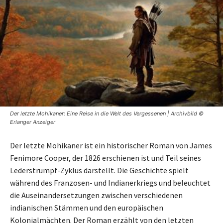
Der letzte Mohikaner: Eine Reise in die Welt des Vergessenen | Archivbild ©
Erlanger Anzeiger
Der letzte Mohikaner ist ein historischer Roman von James
Fenimore Cooper, der 1826 erschienen ist und Teil seines
Lederstrumpf-Zyklus darstellt. Die Geschichte spielt
während des Franzosen- und Indianerkriegs und beleuchtet
die Auseinandersetzungen zwischen verschiedenen
indianischen Stämmen und den europäischen
Kolonialmächten. Der Roman erzählt von den letzten