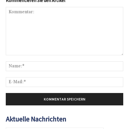
Kommentieren Sie den Artikel
Kommentar:
Na
E-
Mai
Aktuelle Nachrichten