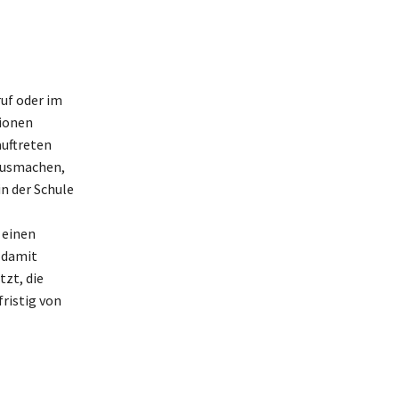
ruf oder im
tionen
auftreten
ausmachen,
n der Schule
 einen
r damit
zt, die
fristig von