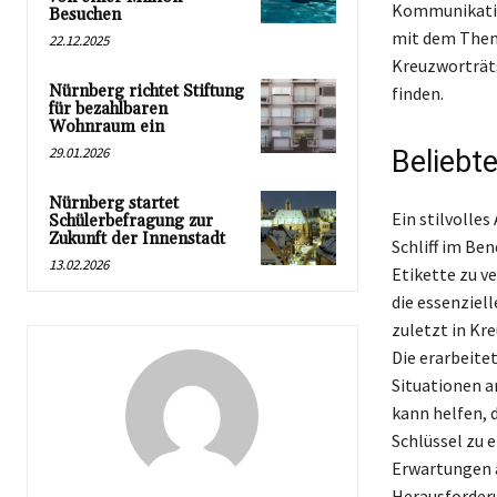
Kommunikation
Besuchen
mit dem Thema
22.12.2025
Kreuzworträts
Nürnberg richtet Stiftung
finden.
für bezahlbaren
Wohnraum ein
29.01.2026
Beliebt
Nürnberg startet
Ein stilvolle
Schülerbefragung zur
Zukunft der Innenstadt
Schliff im Be
13.02.2026
Etikette zu v
die essenziel
zuletzt in Kr
Die erarbeitet
Situationen a
kann helfen, 
Schlüssel zu e
Erwartungen a
Herausforderu