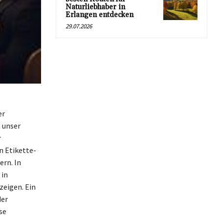
Naturliebhaber in
Erlangen entdecken
29.07.2026
er
 unser
r
n Etikette-
ern. In
 in
zeigen. Ein
der
se