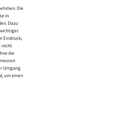
enehmen. Die
se in
den. Dazu
wichtiger
n Eindruck,
 nicht
hne die
emessen
ter Umgang
d, um einen