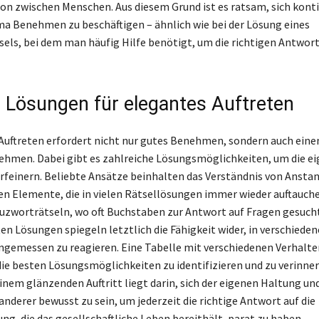
 zwischen Menschen. Aus diesem Grund ist es ratsam, sich konti
 Benehmen zu beschäftigen – ähnlich wie bei der Lösung eines
els, bei dem man häufig Hilfe benötigt, um die richtigen Antwor
e Lösungen für elegantes Auftreten
s Auftreten erfordert nicht nur gutes Benehmen, sondern auch ein
nehmen. Dabei gibt es zahlreiche Lösungsmöglichkeiten, um die e
erfeinern. Beliebte Ansätze beinhalten das Verständnis von Anstan
len Elemente, die in vielen Rätsellösungen immer wieder auftauche
euzworträtseln, wo oft Buchstaben zur Antwort auf Fragen gesuch
en Lösungen spiegeln letztlich die Fähigkeit wider, in verschiede
ngemessen zu reagieren. Eine Tabelle mit verschiedenen Verhal
die besten Lösungsmöglichkeiten zu identifizieren und zu verinner
inem glänzenden Auftritt liegt darin, sich der eigenen Haltung un
nderer bewusst zu sein, um jederzeit die richtige Antwort auf die
ng, die das gesellschaftliche Leben bereithält, parat zu haben.