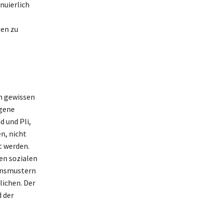
nuierlich
ten zu
en gewissen
igene
d und Pli,
n, nicht
t werden.
nen sozialen
tensmustern
lichen. Der
d der