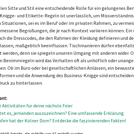
elen Sitte und Stil eine entscheidende Rolle für ein gelungenes B
Knigge- und Etikette-Regeln ist unerlässlich, um Missverständnis
 Situationen, sei es im Beruf oder im privaten Rahmen, zu vermei
essene Begrüßungen, die je nach Kontext variieren können. Ein 
uch die Dresscodes, die den Rahmen der Kleidung definieren und de
rlassen, maßgeblich beeinflussen. Tischmanieren dürfen ebenfalls
t werden, denn sie spiegeln unseren Umgang mit anderen wider. O
 Benimmregeln wird das Verhalten oft als unhöflich oder unang
. Ob im Büro oder bei gesellschaftlichen Anlässen, ein bewuss
ormen und die Anwendung des Business-Knigge sind entscheiden
ruck zu hinterlassen.
ant:
 Aktivitäten für deine nächste Feier
et es, jemanden auszuzeichnen? Eine umfassende Erklärung
tufen hat der Kölner Dom? Entdecke die faszinierenden Fakten!