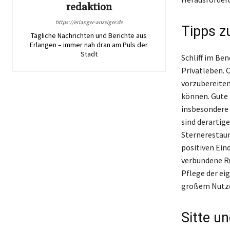
redaktion
https://erlanger-anzeiger.de
Tipps z
Tägliche Nachrichten und Berichte aus
Erlangen – immer nah dran am Puls der
Stadt
Schliff im Be
Privatleben. 
vorzubereiten
können. Gute
insbesondere 
sind derartig
Sternerestaur
positiven Ein
verbundene Ru
Pflege der eig
großem Nutze
Sitte un