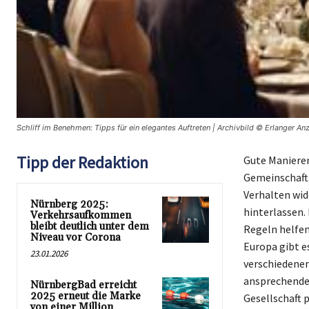
Schliff im Benehmen: Tipps für ein elegantes Auftreten | Archivbild © Erlanger An
Tipp der Redaktion
Gute Manieren
Gemeinschaft.
Verhalten wid
Nürnberg 2025:
hinterlassen. 
Verkehrsaufkommen
bleibt deutlich unter dem
Regeln helfen
Niveau vor Corona
Europa gibt e
23.01.2026
verschiedenen
ansprechendes
NürnbergBad erreicht
2025 erneut die Marke
Gesellschaft 
von einer Million