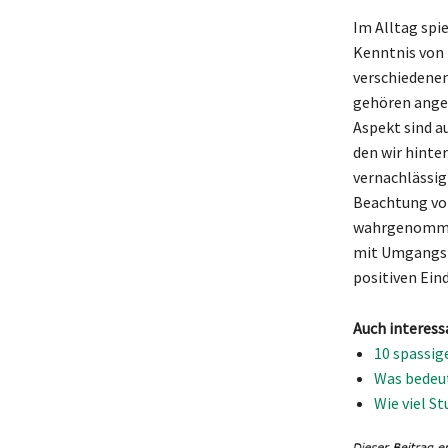
Im Alltag spi
Kenntnis von 
verschiedenen
gehören angem
Aspekt sind a
den wir hinte
vernachlässig
Beachtung von
wahrgenommen
mit Umgangsf
positiven Eind
Auch interess
10 spassige
Was bedeut
Wie viel S