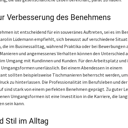
ur Verbesserung des Benehmens
nehmen ist entscheidend für ein souveränes Auftreten, sei es im Be
Carolin Lüdemann empfiehlt, sich bewusst auf verschiedene Situa
, die im Businessalltag, während Praktika oder bei Bewerbungen 
 Manieren und angemessenes Verhalten können den Unterschied 
im Umgang mit Kundinnen und Kunden. Für den Arbeitsplatz und i
e Umgangsformen unerlässlich. Bei einem Abendessen in einem
ant sollten beispielsweise Tischmanieren beherrscht werden, um
druck zu hinterlassen. Die Professionalität im Berufsleben und de
f sind stark von einem perfekten Benehmen geprägt. Zu guter Let
enen Umgangsformen ist eine Investition in die Karriere, die lang
n sein kann.
d Stil im Alltag