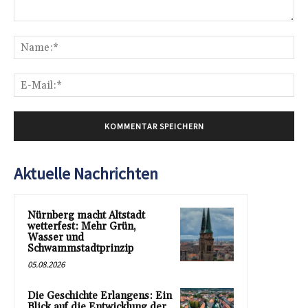
Kommentar:
Na
E-
Mai
Aktuelle Nachrichten
Nürnberg macht Altstadt
wetterfest: Mehr Grün,
Wasser und
Schwammstadtprinzip
05.08.2026
Die Geschichte Erlangens: Ein
Blick auf die Entwicklung der