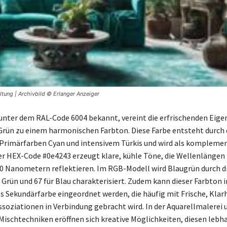
tung | Archivbild © Erlanger Anzeiger
 unter dem RAL-Code 6004 bekannt, vereint die erfrischenden Eige
Grün zu einem harmonischen Farbton. Diese Farbe entsteht durch 
Primärfarben Cyan und intensivem Türkis und wird als kompleme
r HEX-Code #0e4243 erzeugt klare, kühle Töne, die Wellenlängen
20 Nanometern reflektieren. Im RGB-Modell wird Blaugrün durch d
r Grün und 67 für Blau charakterisiert. Zudem kann dieser Farbton 
s Sekundärfarbe eingeordnet werden, die häufig mit Frische, Klar
ssoziationen in Verbindung gebracht wird. In der Aquarellmalerei 
Mischtechniken eröffnen sich kreative Möglichkeiten, diesen lebh