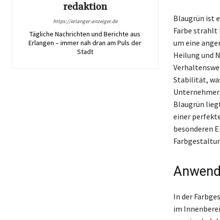
redaktion
Blaugrün ist e
https://erlanger-anzeiger.de
Farbe strahlt
Tägliche Nachrichten und Berichte aus
um eine angen
Erlangen – immer nah dran am Puls der
Stadt
Heilung und N
Verhaltenswei
Stabilität, w
Unternehmerge
Blaugrün lieg
einer perfekt
besonderen Ei
Farbgestaltun
Anwendu
In der Farbge
im Innenberei