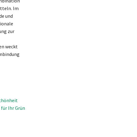
mbination
tteln. Im
de und
ionale
ung zur
nen weckt
inbindung
Schönheit
für Ihr Grün