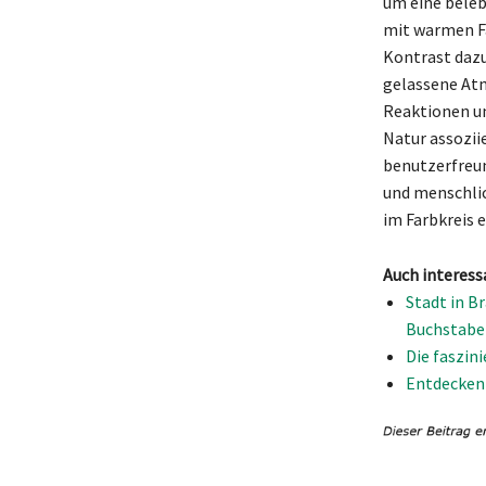
um eine beleb
mit warmen Fa
Kontrast dazu
gelassene Atm
Reaktionen un
Natur assozii
benutzerfreun
und menschlic
im Farbkreis 
Auch interess
Stadt in B
Buchstabe
Die faszin
Entdecken 