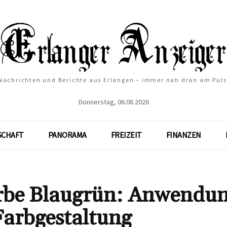
Nachrichten und Berichte aus Erlangen – immer nah dran am Puls
Donnerstag, 06.08.2026
SCHAFT
PANORAMA
FREIZEIT
FINANZEN
arbe Blaugrün: Anwendu
Farbgestaltung