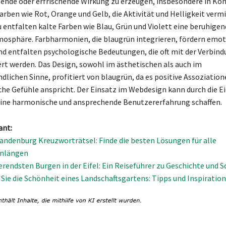
ende oder erfrischende Wirkung zu erzeugen, insbesondere in Ko
rben wie Rot, Orange und Gelb, die Aktivität und Helligkeit vermi
 entfalten kalte Farben wie Blau, Grün und Violett eine beruhigen
osphäre. Farbharmonien, die blaugrün integrieren, fördern emot
d entfalten psychologische Bedeutungen, die oft mit der Verbind
ert werden. Das Design, sowohl im ästhetischen als auch im
dlichen Sinne, profitiert von blaugrün, da es positive Assoziatio
he Gefühle anspricht. Der Einsatz im Webdesign kann durch die E
eine harmonische und ansprechende Benutzererfahrung schaffen.
ant:
randenburg Kreuzworträtsel: Finde die besten Lösungen für alle
nlängen
ierendsten Burgen in der Eifel: Ein Reiseführer zu Geschichte und 
Sie die Schönheit eines Landschaftsgartens: Tipps und Inspiration 