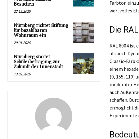
Farbton einzu
Besuchen
wertvolles El
22.12.2025
Nürnberg richtet Stiftung
Die RAL
für bezahlbaren
Wohnraum ein
29.01.2026
RAL 6004 ist 
als auch Dynam
Nürnberg startet
Classic-Farbka
Schülerbefragung zur
Zukunft der Innenstadt
einem hexade
13.02.2026
(0, 155, 119)
moderater Hell
auch Außenra
schaffen. Dur
ermöglicht di
Experimente i
Bedeutu