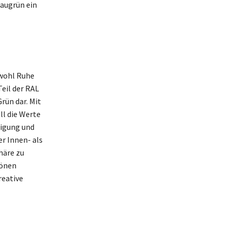
laugrün ein
owohl Ruhe
Teil der RAL
rün dar. Mit
l die Werte
tigung und
er Innen- als
häre zu
tönen
reative