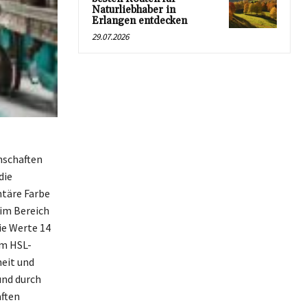
Naturliebhaber in
Erlangen entdecken
29.07.2026
nschaften
die
ntäre Farbe
 im Bereich
ie Werte 14
im HSL-
heit und
und durch
aften