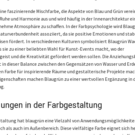
ine faszinierende Mischfarbe, die Aspekte von Blau und Grün verei
 Ruhe und Harmonie aus und wird häufig in der Innenarchitektur ei
ehme Atmosphäre zu schaffen. In der Farbpsychologie wird Blaug
aturverbundenheit assoziiert, da sie positive Emotionen und stabi
sen fördert. In verschiedenen Kulturen symbolisiert Blaugrün W
as sie zu einer beliebten Wahl für Kunst-Events macht, wo der
ist und die Kreativität gefördert werden sollen. Die Anziehungsk
t in dieser Balance zwischen den Gegensätzen von Wasser und Erde
en Farbe für inspirierende Räume und gestalterische Projekte mac
genschaften machen Blaugrün zu einer wertvollen Ergänzung in 
g.
ngen in der Farbgestaltung
staltung hat blaugrün eine Vielzahl von Anwendungsmöglichkeite
ch als auch im Außenbereich. Diese vielfältige Farbe eignet sich h