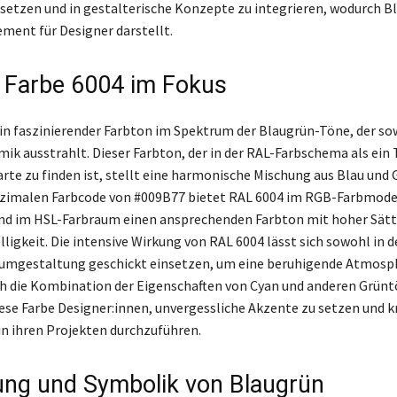
setzen und in gestalterische Konzepte zu integrieren, wodurch B
ement für Designer darstellt.
 Farbe 6004 im Fokus
ein faszinierender Farbton im Spektrum der Blaugrün-Töne, der s
ik ausstrahlt. Dieser Farbton, der in der RAL-Farbschema als ein 
rte zu finden ist, stellt eine harmonische Mischung aus Blau und G
zimalen Farbcode von #009B77 bietet RAL 6004 im RGB-Farbmodel
 und im HSL-Farbraum einen ansprechenden Farbton mit hoher Sät
igkeit. Die intensive Wirkung von RAL 6004 lässt sich sowohl in d
umgestaltung geschickt einsetzen, um eine beruhigende Atmosp
ch die Kombination der Eigenschaften von Cyan und anderen Grün
ese Farbe Designer:innen, unvergessliche Akzente zu setzen und k
n ihren Projekten durchzuführen.
ng und Symbolik von Blaugrün