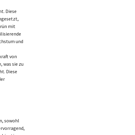
nt. Diese
ngesetzt,
rün mit
lisierende
achstum und
raft von
, was sie zu
ht. Diese
der
n, sowohl
ervorragend,