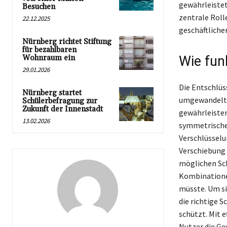
gewährleistet 
Besuchen
zentrale Roll
22.12.2025
geschäftliche
Nürnberg richtet Stiftung
für bezahlbaren
Wohnraum ein
Wie fun
29.01.2026
Die Entschlüs
Nürnberg startet
umgewandelt w
Schülerbefragung zur
Zukunft der Innenstadt
gewährleisten
13.02.2026
symmetrischen
Verschlüsselun
Verschiebung 
möglichen Schl
Kombinationen
müsste. Um si
die richtige 
schützt. Mit 
Nutzer die Ge