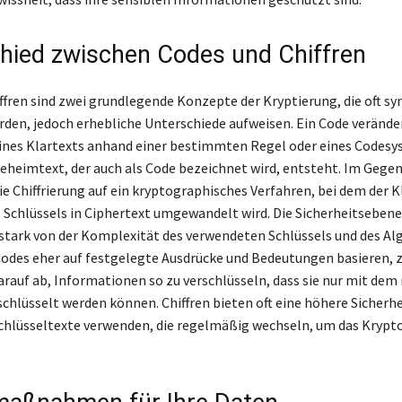
hied zwischen Codes und Chiffren
ffren sind zwei grundlegende Konzepte der Kryptierung, die oft s
den, jedoch erhebliche Unterschiede aufweisen. Ein Code veränder
ines Klartexts anhand einer bestimmten Regel oder eines Codesy
eheimtext, der auch als Code bezeichnet wird, entsteht. Im Gege
ie Chiffrierung auf ein kryptographisches Verfahren, bei dem der K
s Schlüssels in Ciphertext umgewandelt wird. Die Sicherheitsebene
 stark von der Komplexität des verwendeten Schlüssels und des A
odes eher auf festgelegte Ausdrücke und Bedeutungen basieren, zi
arauf ab, Informationen so zu verschlüsseln, dass sie nur mit dem 
chlüsselt werden können. Chiffren bieten oft eine höhere Sicherhei
chlüsseltexte verwenden, die regelmäßig wechseln, um das Kryp