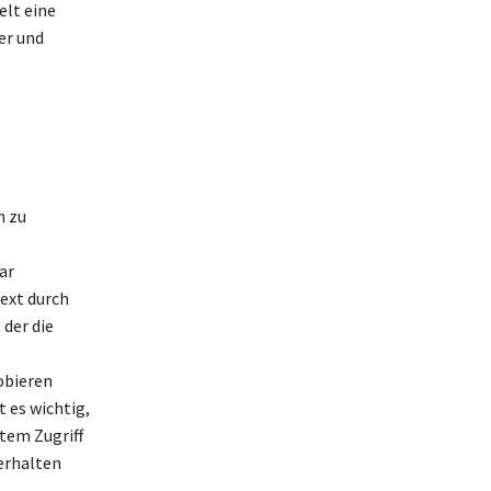
elt eine
er und
n zu
ar
text durch
der die
obieren
 es wichtig,
gtem Zugriff
erhalten