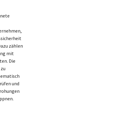
gnete
ternehmen,
ssicherheit
Dazu zählen
ang mit
ten. Die
 zu
tematisch
prüfen und
drohungen
appnen.