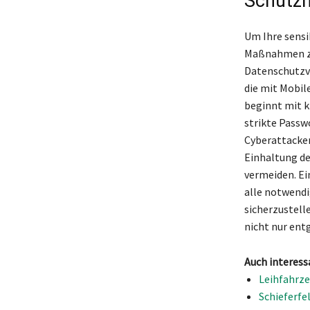
Schutzm
Um Ihre sensi
Maßnahmen zur
Datenschutzve
die mit Mobil
beginnt mit k
strikte Passw
Cyberattacken
Einhaltung de
vermeiden. Ei
alle notwendi
sicherzustell
nicht nur ent
Auch interess
Leihfahrze
Schieferfe