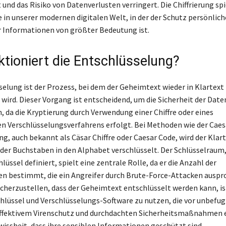
und das Risiko von Datenverlusten verringert. Die Chiffrierung spi
e in unserer modernen digitalen Welt, in der der Schutz persönlich
r Informationen von größter Bedeutung ist.
ktioniert die Entschlüsselung?
selung ist der Prozess, bei dem der Geheimtext wieder in Klartext
ird. Dieser Vorgang ist entscheidend, um die Sicherheit der Date
, da die Kryptierung durch Verwendung einer Chiffre oder eines
 Verschlüsselungsverfahrens erfolgt. Bei Methoden wie der Caes
g, auch bekannt als Cäsar Chiffre oder Caesar Code, wird der Klar
der Buchstaben in den Alphabet verschlüsselt. Der Schlüsselraum, 
üssel definiert, spielt eine zentrale Rolle, da er die Anzahl der
 bestimmt, die ein Angreifer durch Brute-Force-Attacken auspr
cherzustellen, dass der Geheimtext entschlüsselt werden kann, ist
Schlüssel und Verschlüsselungs-Software zu nutzen, die vor unbefu
effektivem Virenschutz und durchdachten Sicherheitsmaßnahmen 
wissheit, dass ihre sensiblen Informationen geschützt sind.