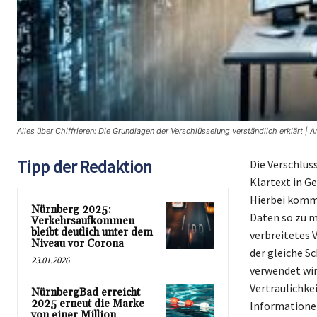
Alles über Chiffrieren: Die Grundlagen der Verschlüsselung verständlich erklärt | 
Tipp der Redaktion
Die Verschlüs
Klartext in G
Hierbei komme
Nürnberg 2025:
Daten so zu m
Verkehrsaufkommen
bleibt deutlich unter dem
verbreitetes 
Niveau vor Corona
der gleiche Sc
23.01.2026
verwendet wir
Vertraulichke
NürnbergBad erreicht
2025 erneut die Marke
Informationen
von einer Million