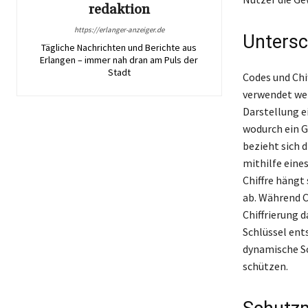
redaktion
https://erlanger-anzeiger.de
Untersc
Tägliche Nachrichten und Berichte aus
Erlangen – immer nah dran am Puls der
Stadt
Codes und Chi
verwendet wer
Darstellung e
wodurch ein G
bezieht sich d
mithilfe eine
Chiffre hängt
ab. Während C
Chiffrierung d
Schlüssel ents
dynamische S
schützen.