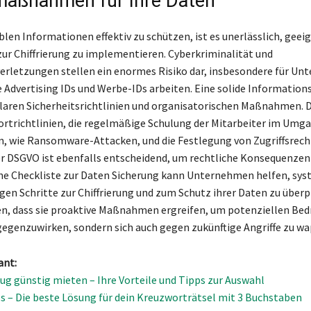
aßnahmen für Ihre Daten
blen Informationen effektiv zu schützen, ist es unerlässlich, geei
 Chiffrierung zu implementieren. Cyberkriminalität und
rletzungen stellen ein enormes Risiko dar, insbesondere für Un
e Advertising IDs und Werbe-IDs arbeiten. Eine solide Information
laren Sicherheitsrichtlinien und organisatorischen Maßnahmen. 
ortrichtlinien, die regelmäßige Schulung der Mitarbeiter im Umg
, wie Ransomware-Attacken, und die Festlegung von Zugriffsrech
r DSGVO ist ebenfalls entscheidend, um rechtliche Konsequenzen
ne Checkliste zur Daten Sicherung kann Unternehmen helfen, sys
gen Schritte zur Chiffrierung und zum Schutz ihrer Daten zu über
en, dass sie proaktive Maßnahmen ergreifen, um potenziellen Be
gegenzuwirken, sondern sich auch gegen zukünftige Angriffe zu w
ant:
ug günstig mieten – Ihre Vorteile und Tipps zur Auswahl
ls – Die beste Lösung für dein Kreuzworträtsel mit 3 Buchstaben