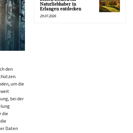
Naturliebhaber in
Erlangen entdecken
29.07.2026
rch den
chützen.
nden, um die
 weit
ung, bei der
elung
 die
die
der Daten