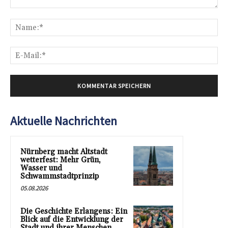
Kommentar:
Na
E-
Mai
Aktuelle Nachrichten
Nürnberg macht Altstadt
wetterfest: Mehr Grün,
Wasser und
Schwammstadtprinzip
05.08.2026
Die Geschichte Erlangens: Ein
Blick auf die Entwicklung der
Stadt und ihrer Menschen