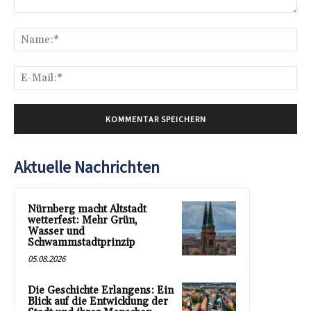
Kommentar:
Na
E-
Mai
Aktuelle Nachrichten
Nürnberg macht Altstadt
wetterfest: Mehr Grün,
Wasser und
Schwammstadtprinzip
05.08.2026
Die Geschichte Erlangens: Ein
Blick auf die Entwicklung der