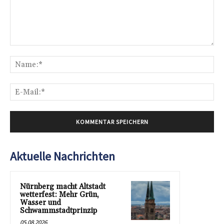
Kommentar:
Na
E-
Mai
Aktuelle Nachrichten
Nürnberg macht Altstadt
wetterfest: Mehr Grün,
Wasser und
Schwammstadtprinzip
05.08.2026