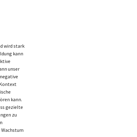
d wird stark
ildung kann
ktive
ann unser
 negative
 Kontext
ische
ören kann.
ss gezielte
ungen zu
en
as Wachstum