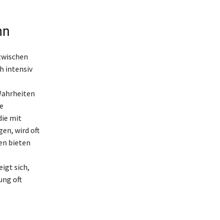
hn
 zwischen
h intensiv
 Wahrheiten
e
die mit
gen, wird oft
en bieten
igt sich,
ung oft