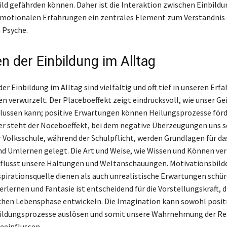
ild gefährden können. Daher ist die Interaktion zwischen Einbildu
motionalen Erfahrungen ein zentrales Element zum Verständnis 
 Psyche.
n der Einbildung im Alltag
er Einbildung im Alltag sind vielfältig und oft tief in unseren Er
 verwurzelt. Der Placeboeffekt zeigt eindrucksvoll, wie unser Ge
lussen kann; positive Erwartungen können Heilungsprozesse förd
 steht der Noceboeffekt, bei dem negative Überzeugungen uns 
r Volksschule, während der Schulpflicht, werden Grundlagen für da
d Umlernen gelegt. Die Art und Weise, wie Wissen und Können ve
flusst unsere Haltungen und Weltanschauungen. Motivationsbild
spirationsquelle dienen als auch unrealistische Erwartungen schür
rlernen und Fantasie ist entscheidend für die Vorstellungskraft, di
chen Lebensphase entwickeln. Die Imagination kann sowohl positi
bildungsprozesse auslösen und somit unsere Wahrnehmung der Re
eeinflussen.