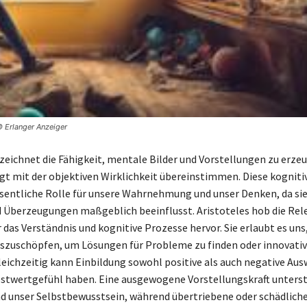
© Erlanger Anzeiger
zeichnet die Fähigkeit, mentale Bilder und Vorstellungen zu erzeu
gt mit der objektiven Wirklichkeit übereinstimmen. Diese kogniti
esentliche Rolle für unsere Wahrnehmung und unser Denken, da si
 Überzeugungen maßgeblich beeinflusst. Aristoteles hob die Rel
 das Verständnis und kognitive Prozesse hervor. Sie erlaubt es uns
uszuschöpfen, um Lösungen für Probleme zu finden oder innovativ
leichzeitig kann Einbildung sowohl positive als auch negative Au
bstwertgefühl haben. Eine ausgewogene Vorstellungskraft unters
nd unser Selbstbewusstsein, während übertriebene oder schädlic