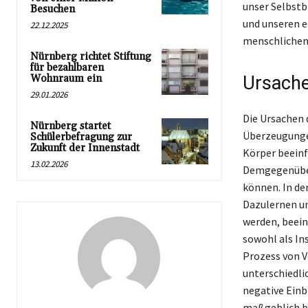
unser Selbstb
Besuchen
und unseren e
22.12.2025
menschlichen
Nürnberg richtet Stiftung
für bezahlbaren
Wohnraum ein
Ursache
29.01.2026
Die Ursachen d
Nürnberg startet
Überzeugungen
Schülerbefragung zur
Zukunft der Innenstadt
Körper beeinf
13.02.2026
Demgegenüber
können. In de
Dazulernen un
werden, beein
sowohl als In
Prozess von Ve
unterschiedli
negative Ein
maßgeblich b