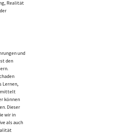
ng, Realität
der
fahrungen und
ist den
ern.
schaden
s Lernen,
rmittelt
er können
en. Dieser
e wir in
ve als auch
alität