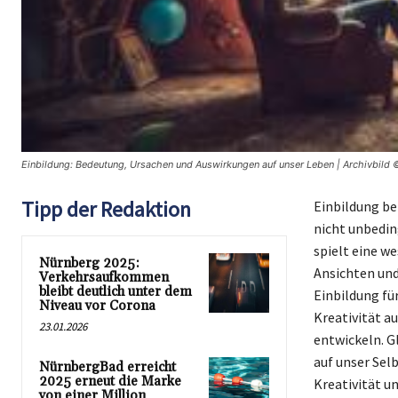
Einbildung: Bedeutung, Ursachen und Auswirkungen auf unser Leben | Archivbild 
Tipp der Redaktion
Einbildung be
nicht unbedin
spielt eine w
Nürnberg 2025:
Ansichten und
Verkehrsaufkommen
bleibt deutlich unter dem
Einbildung für
Niveau vor Corona
Kreativität a
23.01.2026
entwickeln. G
auf unser Sel
NürnbergBad erreicht
2025 erneut die Marke
Kreativität u
von einer Million