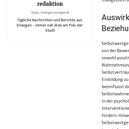
redaktion
https://erlanger-anzeiger.de
Auswirk
Tägliche Nachrichten und Berichte aus
Erlangen – immer nah dran am Puls der
Bezieh
Stadt
Selbstwertgef
von der Bewer
sowohl positi
Wahrnehmungen
Selbstvertrau
Einbildung zu
beeinflusst d
Selbstwahrne
In der psycho
Interventione
fördern. Hin
Selbstwertgef