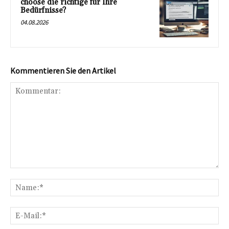
choose die richtige für Ihre
Bedürfnisse?
04.08.2026
Kommentieren Sie den Artikel
Kommentar:
Na
E-
Mai