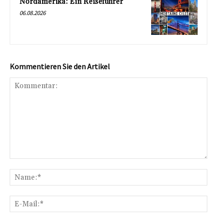
Nordamerika: Ein Reiseführer
06.08.2026
Kommentieren Sie den Artikel
Kommentar:
Na
E-
Mai