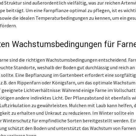
 Struktur sind außerordentlich vielfältig, was zur reichen Artenvi
e beiträgt. Um eine Farnpflanze optimal zu pflegen, ist es wichti
sowie die idealen Temperaturbedingungen zu kennen, um ein ges
fördern.
ten Wachstumsbedingungen für Farn
arne sind die richtigen Wachstumsbedingungen entscheidend. Far
uchte Standorte, weshalb der Boden gut durchlässig und reich an
 sollte. Eine Bepflanzung im Gartenbeet erfordert eine sorgfälti
e z.B. den Rippenfarn oder Königsfarn, um das optimale Wachstum 
f geeignete Lichtverhältnisse: Während einige Farne im Vollschat
ötigen andere indirektes Licht. Der Pflanzabstand ist ebenfalls w
Luftzirkulation zu gewährleisten. Mulchen mit Laub kann helfen, d
keit zu erhalten und Unkraut zu reduzieren. Im Winter sollte ein
Winterschutz für empfindliche Sorten bereitgestellt werden. Ei
ng schützt den Boden und unterstützt das Wachstum von Farnen,
e variieren kann.