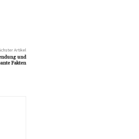
chster Artikel
wendung und
sante Fakten