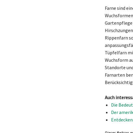
Farne sind ei
Wuchsformen, 
Gartenpflege 
Hirschzungenf
Rippenfarn so
anpassungsfäh
Tüpfelfarn mi
Wuchsform auf
Standorte und
Farnarten ben
Berücksichtig
Auch interess
Die Bedeu
Der ameri
Entdecken 