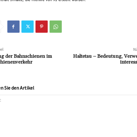
el
Nä
ng der Bahnschienen im
Haltetau – Bedeutung, Ver
hienenverkehr
interes
 Sie den Artikel