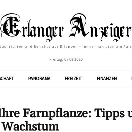
Nachrichten und Berichte aus Erlangen – immer nah dran am Puls
Freitag, 07.08.2026
SCHAFT
PANORAMA
FREIZEIT
FINANZEN
 Ihre Farnpflanze: Tipps
es Wachstum