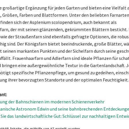
ne großartige Ergänzung für jeden Garten und bieten eine Vielfalt 
Größen, Farben und Blattformen. Unter den beliebten Farnarten 
finden sich der Asplenium scolopendrium, auch bekannt als
arn, der mit seinen glänzenden, gekrümmten Blättern besticht. 
wie der Straußenfarn sind ebenfalls gefragte Optionen, die robus
ig sind. Der Königsfarn bietet beeindruckende, große Blätter, w
t seinen markanten Punkten und der Sichelfarn durch seine ges
fällt. Frauenhaarfarn und Adlerfarn sind ideale Pflanzen für scha
 bringen eine außergewöhnliche Textur in die Gartenlandschaft. J
ötigt spezifische Pflanzenpflege, um gesund zu gedeihen, einschl
ung ihrer bevorzugten Standorte und der optimalen Feuchtigkeit.
ant:
tung der Bahnschienen im modernen Schienenverkehr
kanische Astronom Edwin und seine bahnbrechenden Entdeckung
Sie das landwirtschaftliche Gut: Schlüssel zur nachhaltigen Entwi