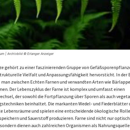
tum | Archivbild © Erlanger Anzeiger
ze gehört zu einer faszinierenden Gruppe von Gefäßsporenpflanze
trukturelle Vielfalt und Anpassungsfähigkeit hervorsticht. In der
t man zwischen Echten Farnen und verwandten Arten wie Bärlapp
en. Der Lebenszyklus der Farne ist komplex und umfasst einen
chsel, der sowohl die Fortpflanzung über Sporen als auch vegeta
stechniken beinhaltet. Die markanten Wedel- und Fiederblätter 
e Lebensräume und spielen eine entscheidende ökologische Rolle,
speichern und Sauerstoff produzieren. Farne sind nicht nur optisch
sondern dienen auch zahlreichen Organismen als Nahrungsquelle.