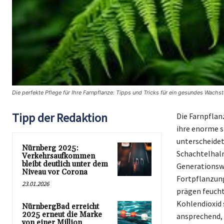
Die perfekte Pflege für Ihre Farnpflanze: Tipps und Tricks für ein gesundes Wachs
Tipp der Redaktion
Die Farnpflan
ihre enorme s
unterscheide
Nürnberg 2025:
Schachtelhalm
Verkehrsaufkommen
bleibt deutlich unter dem
Generationswe
Niveau vor Corona
Fortpflanzung
23.01.2026
prägen feucht
Kohlendioxid 
NürnbergBad erreicht
2025 erneut die Marke
ansprechend, 
von einer Million