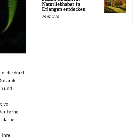
Naturliebhaber in
Erlangen entdecken
29.07.2026
n, die durch
 Botanik
en und
tive
der Farne
 da sie
 Ihre