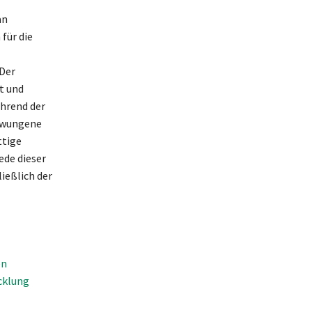
an
für die
Der
t und
ährend der
chwungene
ttige
ede dieser
ießlich der
en
cklung