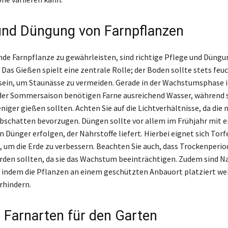
und Düngung von Farnpflanzen
de Farnpflanze zu gewährleisten, sind richtige Pflege und Düngu
Das Gießen spielt eine zentrale Rolle; der Boden sollte stets feuc
 sein, um Staunässe zu vermeiden. Gerade in der Wachstumsphase 
er Sommersaison benötigen Farne ausreichend Wasser, während s
iger gießen sollten. Achten Sie auf die Lichtverhältnisse, da die
bschatten bevorzugen. Düngen sollte vor allem im Frühjahr mit 
Dünger erfolgen, der Nährstoffe liefert. Hierbei eignet sich Torf
um die Erde zu verbessern. Beachten Sie auch, dass Trockenperi
den sollten, da sie das Wachstum beeinträchtigen. Zudem sind N
 indem die Pflanzen an einem geschützten Anbauort platziert we
rhindern.
e Farnarten für den Garten