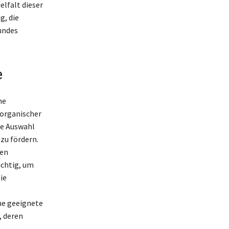
elfalt dieser
g, die
undes
e
ne
 organischer
ge Auswahl
zu fördern.
ten
ichtig, um
ie
ne geeignete
 deren