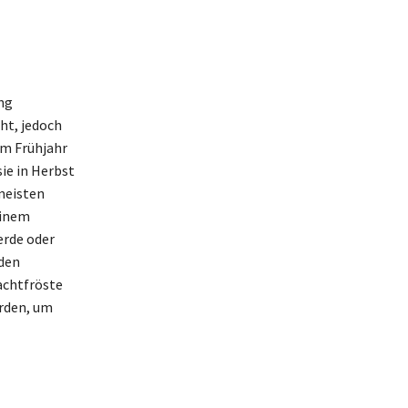
ng
ht, jedoch
im Frühjahr
ie in Herbst
 meisten
einem
erde oder
oden
achtfröste
rden, um