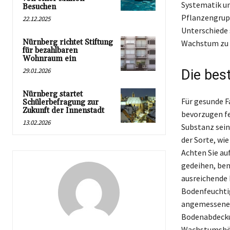
Systematik und
Besuchen
Pflanzengrupp
22.12.2025
Unterschiede 
Nürnberg richtet Stiftung
Wachstum zu 
für bezahlbaren
Wohnraum ein
29.01.2026
Die bes
Nürnberg startet
Für gesunde F
Schülerbefragung zur
Zukunft der Innenstadt
bevorzugen fe
13.02.2026
Substanz sein
der Sorte, wi
Achten Sie au
gedeihen, ben
ausreichende 
Bodenfeuchtig
angemessener 
Bodenabdecku
Wachstumshöh