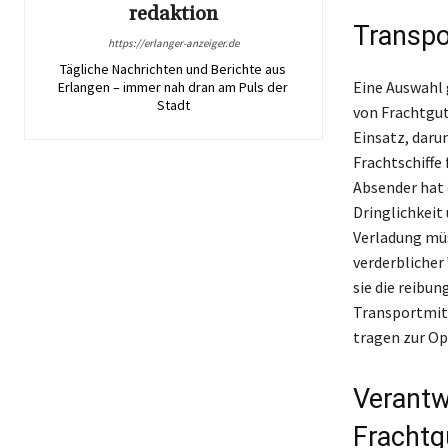
redaktion
Transpo
https://erlanger-anzeiger.de
Tägliche Nachrichten und Berichte aus
Eine Auswahl 
Erlangen – immer nah dran am Puls der
Stadt
von Frachtgut
Einsatz, daru
Frachtschiffe
Absender hat 
Dringlichkeit
Verladung müs
verderblicher
sie die reibu
Transportmitt
tragen zur Op
Verantw
Frachtg