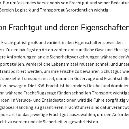
. Ein umfassendes Verständnis von Frachtgut und seiner Bedeutung
Bereich Logistik und Transport außerordentlich wichtig.
on Frachtgut und deren Eigenschafte
n Frachtgut ist groß und variiert in den Eigenschaften sowie den
n. Zu den häufigsten Arten zählen entzündliche Gase und Flüssigk
re Anforderungen an die Sicherheitsvorkehrungen während der V
port stellen. Verderbliche Lebensmittel müssen schnell und unter
ransportiert werden, um ihre Frische zu bewahren. Schüttgut wie
t spezielle Transportmittel, darunter Güterzüge und Frachtschiffe
nt zu bewegen. Die LKW-Fracht ist besonders flexibel und dominier
r, während Frachtflugzeuge für den schnellen Transport wichtig
rden. In Verlade- und Entladestationen wird die Fuhre sorgfältig v
gsloses Handling zu garantieren. Frachtführer sind dafür verantwor
sportart für das jeweilige Frachtgut auszuwählen, um den Anford
cht zu werden und die Sicherheit zu gewährleisten.