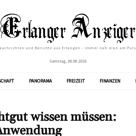
Nachrichten und Berichte aus Erlangen – immer nah dran am Puls
Samstag, 08.08.2026
SCHAFT
PANORAMA
FREIZEIT
FINANZEN
chtgut wissen müssen:
d Anwendung