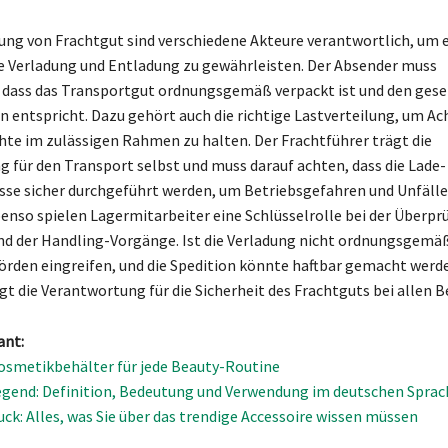
dung von Frachtgut sind verschiedene Akteure verantwortlich, um 
e Verladung und Entladung zu gewährleisten. Der Absender muss
, dass das Transportgut ordnungsgemäß verpackt ist und den gese
 entspricht. Dazu gehört auch die richtige Lastverteilung, um Ac
e im zulässigen Rahmen zu halten. Der Frachtführer trägt die
 für den Transport selbst und muss darauf achten, dass die Lade-
se sicher durchgeführt werden, um Betriebsgefahren und Unfälle
enso spielen Lagermitarbeiter eine Schlüsselrolle bei der Überpr
d der Handling-Vorgänge. Ist die Verladung nicht ordnungsgemä
den eingreifen, und die Spedition könnte haftbar gemacht werd
t die Verantwortung für die Sicherheit des Frachtguts bei allen B
ant:
osmetikbehälter für jede Beauty-Routine
egend: Definition, Bedeutung und Verwendung im deutschen Spra
ck: Alles, was Sie über das trendige Accessoire wissen müssen