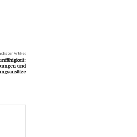
chster Artikel
nfähigkeit:
rkungen und
ungsansätze