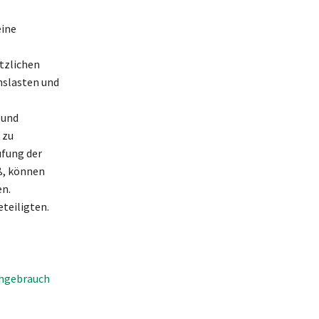
eine
tzlichen
hslasten und
 und
 zu
üfung der
ß, können
en.
eteiligten.
chgebrauch