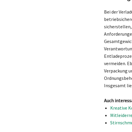
Bei der Verla
betriebsicher
sicherstellen
Anforderungen
Gesamtgewicht
Verantwortung
Entladeprozes
vermeiden. Eb
Verpackung un
Ordnungsbehör
Insgesamt lieg
Auch interess
Kreative K
Mitleiderr
Stirnschmu