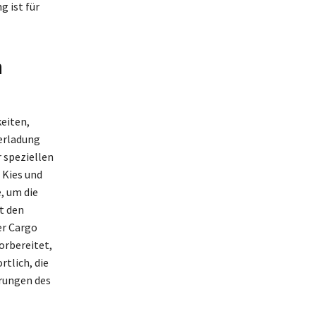
 ist für
n
eiten,
erladung
 speziellen
 Kies und
, um die
t den
er Cargo
orbereitet,
tlich, die
erungen des