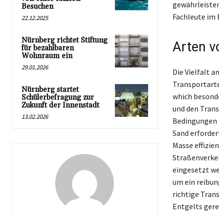
gewährleisten
Besuchen
Fachleute im 
22.12.2025
Nürnberg richtet Stiftung
Arten v
für bezahlbaren
Wohnraum ein
29.01.2026
Die Vielfalt a
Transportarte
Nürnberg startet
which besonde
Schülerbefragung zur
Zukunft der Innenstadt
und den Trans
13.02.2026
Bedingungen t
Sand erforder
Masse effizie
Straßenverkeh
eingesetzt we
um ein reibun
richtige Tran
Entgelts gere