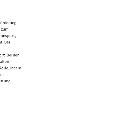
eförderung
n zum
ransport,
t. Der
rt. Bei der
aften
Rolle, indem
en
en und