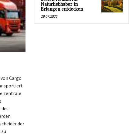
Naturliebhaber in
Erlangen entdecken
29.07.2026
 von Cargo
ansportiert
e zentrale
e
 des
erden
tscheidender
 zu