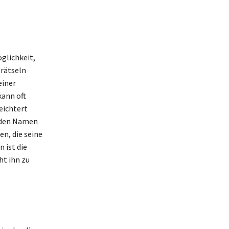
glichkeit,
trätseln
einer
kann oft
eichtert
 den Namen
n, die seine
 ist die
ht ihn zu