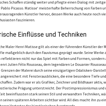
isches Schaffen ständig weiter und pflegte einen Dialog mit zeitg
 Pablo Picasso. Matisse‘ meisterhafte Beherrschung von Farben 
herausragenden Künstler hervor, dessen Werke auch heute noch vie
usiasten faszinieren.
rische Einflüsse und Techniken
che Maler Henri Matisse gilt als einer der führenden Künstler der 
fie maßgeblich durch den Fauvismus geprägt wurde. Seine Werke 
 reflektieren nicht nur das Spiel mit Farben und Formen, sondern
Henri Julien Félix Rousseau, dem legendären Le Douanier Rousseau
e Grenzen der Malerei durch seine einzigartigen Odalisken-Darste
t angereichert mit Fensterausblicken, die eine besondere Tiefe un
haffen. Zudem war er als Grafiker, Zeichner und Bildhauer aktiv, w
ünstlerische Prägung unterstreicht. Der Postimpressionismus und d
Zeit beeinflussten stark seinen Stil und verwandten Techniken, wä
in seinen späteren Arbeiten sichtbar wird. All dies macht ihn zu e
aren Vertreter der künstlerischen Avantgarde.