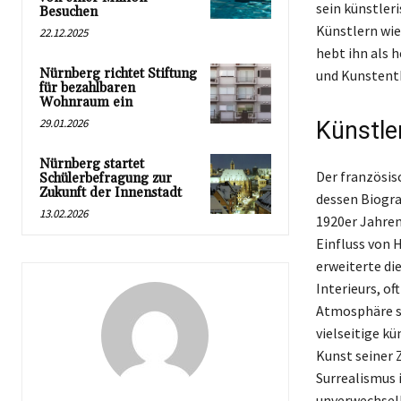
sein künstler
Besuchen
Künstlern wie
22.12.2025
hebt ihn als 
Nürnberg richtet Stiftung
und Kunstenth
für bezahlbaren
Wohnraum ein
29.01.2026
Künstle
Nürnberg startet
Der französis
Schülerbefragung zur
Zukunft der Innenstadt
dessen Biogra
13.02.2026
1920er Jahren
Einfluss von 
erweiterte di
Interieurs, of
Atmosphäre sc
vielseitige k
Kunst seiner 
Surrealismus 
unverwechselb