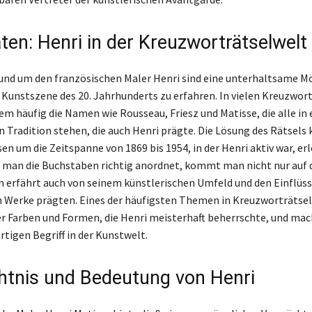
ten: Henri in der Kreuzworträtselwelt
und um den französischen Maler Henri sind eine unterhaltsame Mö
 Kunstszene des 20. Jahrhunderts zu erfahren. In vielen Kreuzwor
m häufig die Namen wie Rousseau, Friesz und Matisse, die alle in 
n Tradition stehen, die auch Henri prägte. Die Lösung des Rätsels 
en um die Zeitspanne von 1869 bis 1954, in der Henri aktiv war, erl
 man die Buchstaben richtig anordnet, kommt man nicht nur auf
n erfährt auch von seinem künstlerischen Umfeld und den Einflüsse
 Werke prägten. Eines der häufigsten Themen in Kreuzworträtseln
r Farben und Formen, die Henri meisterhaft beherrschte, und mac
rtigen Begriff in der Kunstwelt.
tnis und Bedeutung von Henri