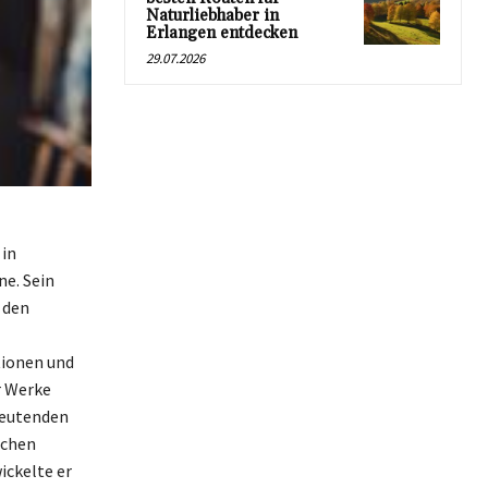
Naturliebhaber in
Erlangen entdecken
29.07.2026
 in
ne. Sein
 den
ionen und
r Werke
deutenden
schen
ickelte er