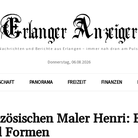
Nachrichten und Berichte aus Erlangen – immer nah dran am Puls
Donnerstag, 06.08.2026
SCHAFT
PANORAMA
FREIZEIT
FINANZEN
zösischen Maler Henri: 
d Formen