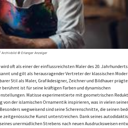
| Archivbild © Erlanger Anzeiger
wird oft als einer der einflussreichsten Maler des 20. Jahrhunderts
kannt und gilt als herausragender Vertreter der klassischen Moder
arer Stil als Maler, Grafikdesigner, Zeichner und Bildhauer prägte
r berühmt ist für seine kräftigen Farben und dynamischen
stellungen. Matisse experimentierte mit geometrischen Redukt
ig von der islamischen Ornamentik inspirieren, was in vielen seine
. Besonders wegweisend sind seine Scherenschnitte, die seinen be
die zeitgenössische Kunst unterstreichen. Dank seines autodidakti
seines unermüdlichen Strebens nach neuen Ausdrucksweisen entw