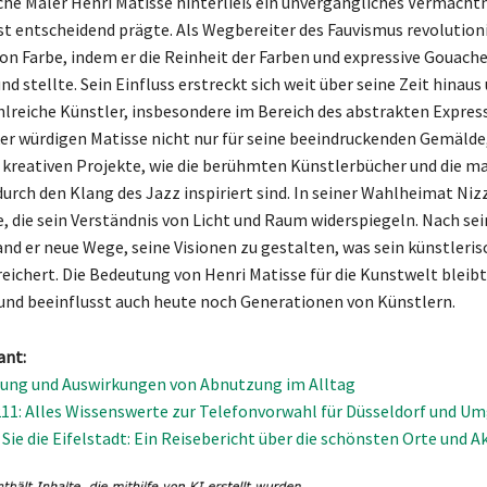
che Maler Henri Matisse hinterließ ein unvergängliches Vermächtni
 entscheidend prägte. Als Wegbereiter des Fauvismus revolutioni
n Farbe, indem er die Reinheit der Farben und expressive Gouach
d stellte. Sein Einfluss erstreckt sich weit über seine Zeit hinaus
ahlreiche Künstler, insbesondere im Bereich des abstrakten Expres
er würdigen Matisse nicht nur für seine beeindruckenden Gemälde
e kreativen Projekte, wie die berühmten Künstlerbücher und die m
durch den Klang des Jazz inspiriert sind. In seiner Wahlheimat Niz
, die sein Verständnis von Licht und Raum widerspiegeln. Nach se
and er neue Wege, seine Visionen zu gestalten, was sein künstleris
reichert. Die Bedeutung von Henri Matisse für die Kunstwelt bleibt
und beeinflusst auch heute noch Generationen von Künstlern.
ant:
ung und Auswirkungen von Abnutzung im Alltag
11: Alles Wissenswerte zur Telefonvorwahl für Düsseldorf und U
Sie die Eifelstadt: Ein Reisebericht über die schönsten Orte und A