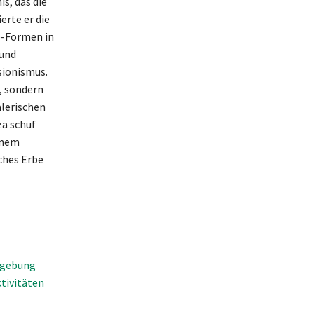
s, das die
erte er die
e-Formen in
 und
sionismus.
, sondern
alerischen
za schuf
inem
ches Erbe
mgebung
ktivitäten