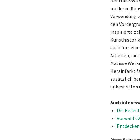
Der französis
moderne Kunst
Verwendung vo
den Vordergrun
inspirierte z
Kunsthistorik
auch für sein
Arbeiten, die 
Matisse Werke
Herzinfarkt f
zusätzlich be
unbestritten 
Auch interess
Die Bedeut
Vorwahl 02
Entdecken 