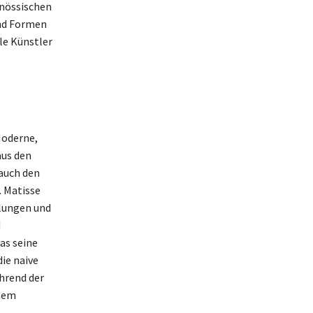
enössischen
und Formen
le Künstler
Moderne,
aus den
 auch den
. Matisse
llungen und
d
as seine
ie naive
hrend der
inem