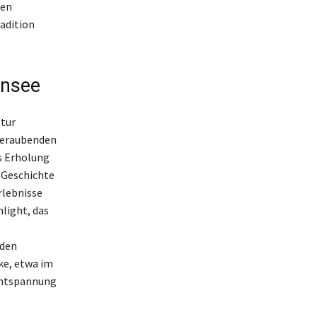
ten
radition
ensee
ltur
mberaubenden
s Erholung
 Geschichte
rlebnisse
hlight, das
 den
ke, etwa im
Entspannung