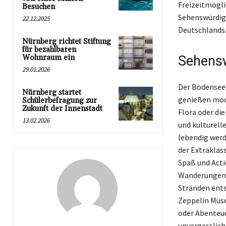
Freizeitmögli
Besuchen
Sehenswürdigke
22.12.2025
Deutschlands
Nürnberg richtet Stiftung
für bezahlbaren
Wohnraum ein
Sehensw
29.01.2026
Der Bodensee i
Nürnberg startet
genießen möch
Schülerbefragung zur
Zukunft der Innenstadt
Flora oder di
13.02.2026
und kulturell
lebendig werd
der Extraklass
Spaß und Acti
Wanderungen 
Stränden ents
Zeppelin Muse
oder Abenteue
unvergesslich