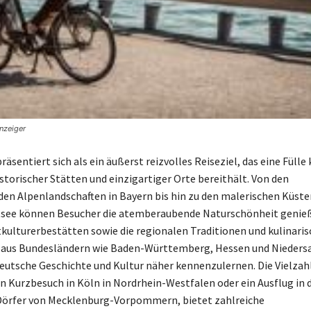
nzeiger
äsentiert sich als ein äußerst reizvolles Reiseziel, das eine Fülle 
istorischer Stätten und einzigartiger Orte bereithält. Von den
en Alpenlandschaften in Bayern bis hin zu den malerischen Küste
tsee können Besucher die atemberaubende Naturschönheit genieß
lturerbestätten sowie die regionalen Traditionen und kulinari
n aus Bundesländern wie Baden-Württemberg, Hessen und Nieders
 deutsche Geschichte und Kultur näher kennenzulernen. Die Vielzah
in Kurzbesuch in Köln in Nordrhein-Westfalen oder ein Ausflug in d
Dörfer von Mecklenburg-Vorpommern, bietet zahlreiche