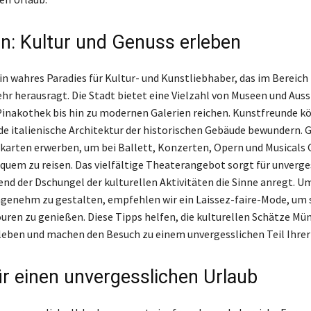
: Kultur und Genuss erleben
in wahres Paradies für Kultur- und Kunstliebhaber, das im Bereich
r herausragt. Die Stadt bietet eine Vielzahl von Museen und Aus
Pinakothek bis hin zu modernen Galerien reichen. Kunstfreunde k
e italienische Architektur der historischen Gebäude bewundern. 
arten erwerben, um bei Ballett, Konzerten, Opern und Musicals 
quem zu reisen. Das vielfältige Theaterangebot sorgt für unverge
nd der Dschungel der kulturellen Aktivitäten die Sinne anregt. U
genehm zu gestalten, empfehlen wir ein Laissez-faire-Mode, um
ren zu genießen. Diese Tipps helfen, die kulturellen Schätze Mü
leben und machen den Besuch zu einem unvergesslichen Teil Ihrer 
ür einen unvergesslichen Urlaub