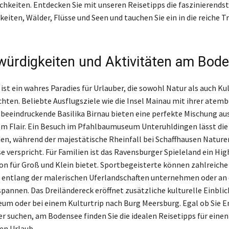
chkeiten. Entdecken Sie mit unseren Reisetipps die faszinierends
iten, Wälder, Flüsse und Seen und tauchen Sie ein in die reiche T
.
ürdigkeiten und Aktivitäten am Bod
st ein wahres Paradies für Urlauber, die sowohl Natur als auch Ku
ten. Beliebte Ausflugsziele wie die Insel Mainau mit ihrer ate
e beeindruckende Basilika Birnau bieten eine perfekte Mischung au
em Flair. Ein Besuch im Pfahlbaumuseum Unteruhldingen lässt die
en, während der majestätische Rheinfall bei Schaffhausen Nature
e verspricht. Für Familien ist das Ravensburger Spieleland ein Hig
on für Groß und Klein bietet. Sportbegeisterte können zahlreiche
entlang der malerischen Uferlandschaften unternehmen oder an
pannen. Das Dreiländereck eröffnet zusätzliche kulturelle Einblic
um oder bei einem Kulturtrip nach Burg Meersburg. Egal ob Sie 
r suchen, am Bodensee finden Sie die idealen Reisetipps für einen
en Urlaub.