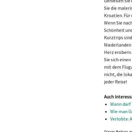
Genießen Sie
Sie die maleri
Kroatien. Für 
Wenn Sie nach 
Schönheit und
Kurztrips sin
Niederlanden p
Herz erobern.
Sie sich eine
mit dem Flugz
nicht, die lok
jeder Reise!
Auch interess
Wann darf 
Wie man Ge
Verlobte: 