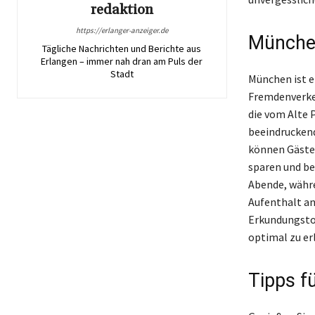
redaktion
https://erlanger-anzeiger.de
München
Tägliche Nachrichten und Berichte aus
Erlangen – immer nah dran am Puls der
Stadt
München ist e
Fremdenverkeh
die vom Alte 
beeindruckend
können Gästek
sparen und be
Abende, währe
Aufenthalt an
Erkundungstou
optimal zu er
Tipps f