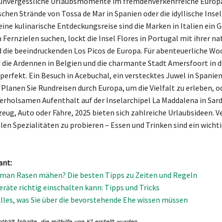
 unvergessliche Urlaubsmomente im fremdenverkehrreiche Europ
schen Strände von Tossa de Mar in Spanien oder die idyllische Insel
eine kulinarische Entdeckungsreise sind die Marken in Italien ein 
Fernzielen suchen, lockt die Insel Flores in Portugal mit ihrer na
 die beeindruckenden Los Picos de Europa. Für abenteuerliche W
d die Ardennen in Belgien und die charmante Stadt Amersfoort in 
erfekt. Ein Besuch in Acebuchal, ein verstecktes Juwel in Spanien,
 Planen Sie Rundreisen durch Europa, um die Vielfalt zu erleben, 
n erholsamen Aufenthalt auf der Inselarchipel La Maddalena in Sard
eug, Auto oder Fähre, 2025 bieten sich zahlreiche Urlaubsideen. V
alen Spezialitäten zu probieren – Essen und Trinken sind ein wichti
ant:
man Rasen mähen? Die besten Tipps zu Zeiten und Regeln
räte richtig einschalten kann: Tipps und Tricks
Alles, was Sie über die bevorstehende Ehe wissen müssen