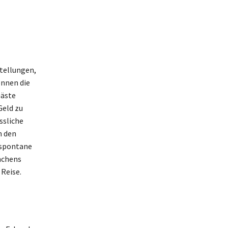
stellungen,
önnen die
Gäste
Geld zu
ssliche
m den
 spontane
nchens
Reise.