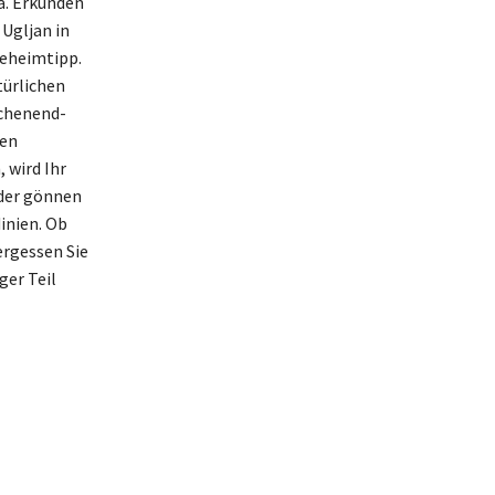
a. Erkunden
 Ugljan in
Geheimtipp.
türlichen
ochenend-
den
 wird Ihr
oder gönnen
inien. Ob
ergessen Sie
ger Teil