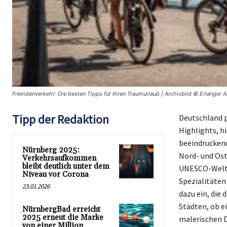
Fremdenverkehr: Die besten Tipps für Ihren Traumurlaub | Archivbild © Erlanger A
Tipp der Redaktion
Deutschland pr
Highlights, h
beeindruckend
Nürnberg 2025:
Nord- und Os
Verkehrsaufkommen
bleibt deutlich unter dem
UNESCO-Weltku
Niveau vor Corona
Spezialitäte
23.01.2026
dazu ein, die
Städten, ob e
NürnbergBad erreicht
2025 erneut die Marke
malerischen 
von einer Million