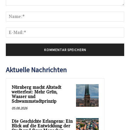
Kommentar:
Na
E-
Mai
Aktuelle Nachrichten
Nürnberg macht Altstadt
wetterfest: Mehr Grün,
Wasser und
Schwammstadtprinzip
05.08.2026
Die Geschichte Erlangens: Ein
Blick auf die Entwicklung der