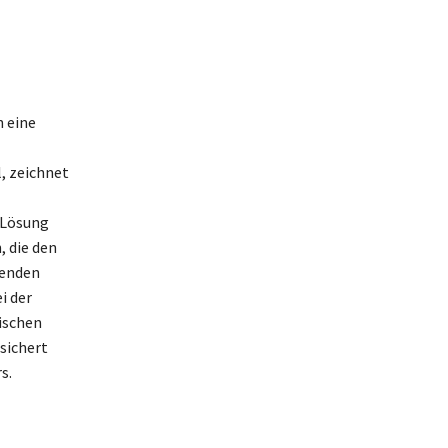
n eine
, zeichnet
 Lösung
 die den
tenden
i der
ischen
sichert
s.