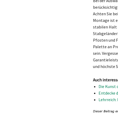
Bei der Auswa
berücksichtig
Achten Sie bei
Montage ist e
stabilen Halt 
Stabgeländerk
Pfosten und F
Palette an Pr
sein. Vergess
Garantieleist
und höchste S
Auch interess
Die Kunst 
Entdecke d
Lehrreich: