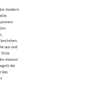
 bis modern.
elle
tzereien
ten
e,
 bestehen.
he aus und
 Stile
täbe müssen
egelt die
r das
er