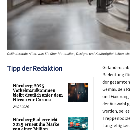
Geländerstab: Alles, was Sie über Materialien, Designs und Kaufmöglichkeiten wi
Tipp der Redaktion
Geländerstäbe
Bedeutung für 
der gesamten 
Nürnberg 2025:
Gemäß den Ric
Verkehrsaufkommen
bleibt deutlich unter dem
und Fixierung
Niveau vor Corona
der Auswahl g
23.01.2026
werden, sei e
Treppenbolzen
NürnbergBad erreicht
2025 erneut die Marke
Langlebigkeit
von einer Million