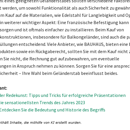
hl eines geeigneten Geländerstabes sollten verschiedene Faktore
t werden, um sowohl Funktionalität als auch Sicherheit zu gewähr
m Kauf auf die Materialien, wie Edelstahl für Langlebigkeit und Op
in weiterer wichtiger Aspekt: Eine französische Befestigung kann 
sorgen und ist oftmals einfacher zu installieren. Beim Kauf von
onstruktionen, insbesondere für Balkongeländer, sind auch die 
üllungen entscheidend. Viele Anbieter, wie BAUHAUS, bieten eine 
odukten sowie ein Rückgaberecht, sollten Sie mit dem Kauf nicht 
en Sie nicht, die Rechnung gut aufzubewahren, um eventuelle
ungen in Anspruch nehmen zu können. Sorgen Sie für eine anspre
icherheit – Ihre Wahl beim Geländerstab beeinflusst beides.
ant:
der Redekunst: Tipps und Tricks für erfolgreiche Präsentationen
ie sensationellsten Trends des Jahres 2023
 Entdecken Sie die Bedeutung und Historie des Begriffs