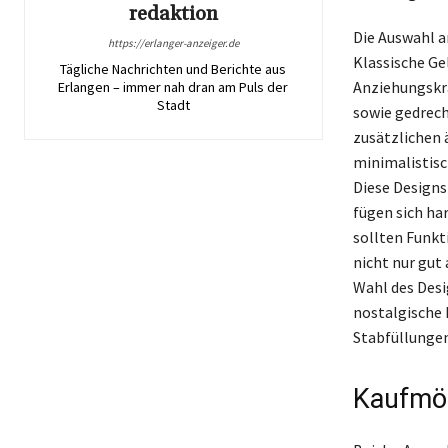
redaktion
Die Auswahl an
https://erlanger-anzeiger.de
Klassische Ge
Tägliche Nachrichten und Berichte aus
Anziehungskra
Erlangen – immer nah dran am Puls der
Stadt
sowie gedrec
zusätzlichen 
minimalistisc
Diese Designs
fügen sich ha
sollten Funkt
nicht nur gut 
Wahl des Desi
nostalgische 
Stabfüllungen
Kaufmög