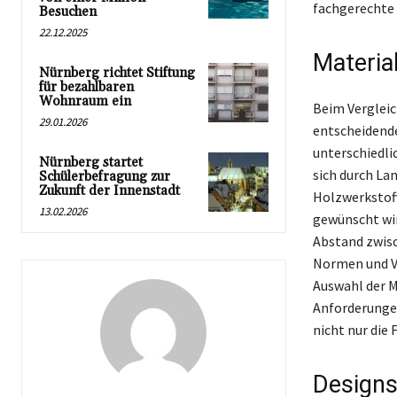
fachgerechte I
Besuchen
22.12.2025
Materia
Nürnberg richtet Stiftung
für bezahlbaren
Wohnraum ein
Beim Vergleic
29.01.2026
entscheidende
unterschiedli
Nürnberg startet
sich durch Lan
Schülerbefragung zur
Zukunft der Innenstadt
Holzwerkstof
13.02.2026
gewünscht wir
Abstand zwisch
Normen und Vo
Auswahl der M
Anforderungen
nicht nur die
Designs