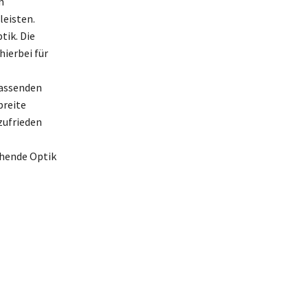
n
leisten.
tik. Die
hierbei für
passenden
breite
zufrieden
chende Optik