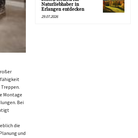
Naturliebhaber in
Erlangen entdecken
29.07.2026
großer
gfähigkeit
 Treppen.
die Montage
lungen. Bei
htigt
n
blich die
 Planung und