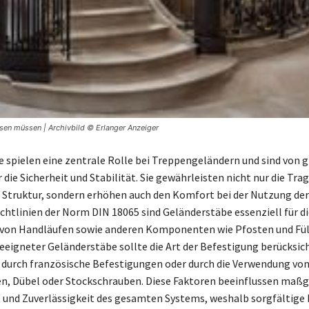
ssen müssen | Archivbild © Erlanger Anzeiger
 spielen eine zentrale Rolle bei Treppengeländern und sind von 
die Sicherheit und Stabilität. Sie gewährleisten nicht nur die Tra
Struktur, sondern erhöhen auch den Komfort bei der Nutzung der
htlinien der Norm DIN 18065 sind Geländerstäbe essenziell für 
 von Handläufen sowie anderen Komponenten wie Pfosten und Fül
eeigneter Geländerstäbe sollte die Art der Befestigung berücksic
s durch französische Befestigungen oder durch die Verwendung vo
, Dübel oder Stockschrauben. Diese Faktoren beeinflussen maßge
 und Zuverlässigkeit des gesamten Systems, weshalb sorgfältige