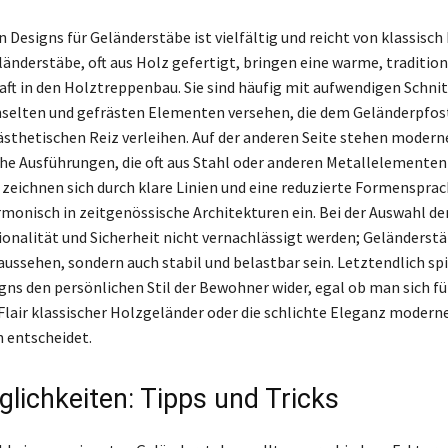
 Designs für Geländerstäbe ist vielfältig und reicht von klassisch
länderstäbe, oft aus Holz gefertigt, bringen eine warme, tradition
ft in den Holztreppenbau. Sie sind häufig mit aufwendigen Schni
hselten und gefrästen Elementen versehen, die dem Geländerpfos
ästhetischen Reiz verleihen. Auf der anderen Seite stehen modern
he Ausführungen, die oft aus Stahl oder anderen Metallelementen
 zeichnen sich durch klare Linien und eine reduzierte Formensprac
rmonisch in zeitgenössische Architekturen ein. Bei der Auswahl der
ionalität und Sicherheit nicht vernachlässigt werden; Geländers
aussehen, sondern auch stabil und belastbar sein. Letztendlich spi
gns den persönlichen Stil der Bewohner wider, egal ob man sich fü
Flair klassischer Holzgeländer oder die schlichte Eleganz modern
 entscheidet.
lichkeiten: Tipps und Tricks