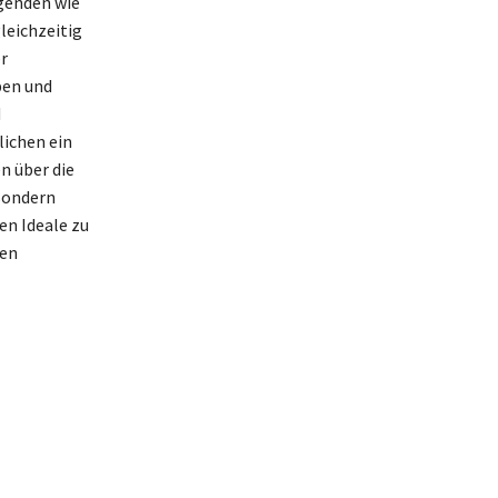
genden wie
leichzeitig
r
ben und
d
ichen ein
n über die
 sondern
en Ideale zu
hen