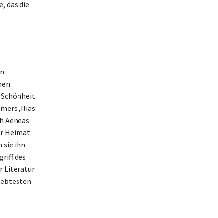
, das die
en
hen
n Schönheit
mers ‚Ilias‘
ch Aeneas
er Heimat
 sie ihn
riff des
r Literatur
iebtesten