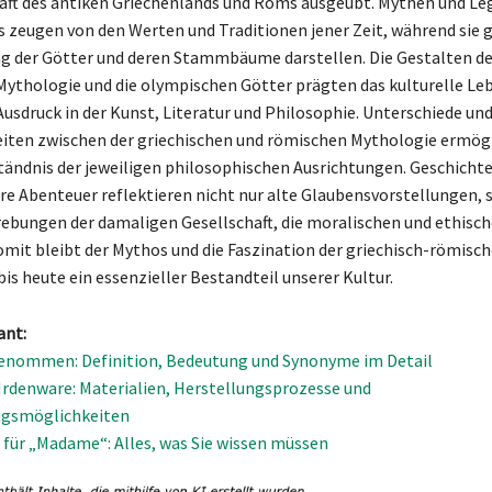
aft des antiken Griechenlands und Roms ausgeübt. Mythen und Le
s zeugen von den Werten und Traditionen jener Zeit, während sie g
g der Götter und deren Stammbäume darstellen. Die Gestalten de
Mythologie und die olympischen Götter prägten das kulturelle Le
Ausdruck in der Kunst, Literatur und Philosophie. Unterschiede un
ten zwischen der griechischen und römischen Mythologie ermögl
tändnis der jeweiligen philosophischen Ausrichtungen. Geschichte
re Abenteuer reflektieren nicht nur alte Glaubensvorstellungen,
rebungen der damaligen Gesellschaft, die moralischen und ethisch
omit bleibt der Mythos und die Faszination der griechisch-römisc
is heute ein essenzieller Bestandteil unserer Kultur.
ant:
enommen: Definition, Bedeutung und Synonyme im Detail
 Irdenware: Materialien, Herstellungsprozesse und
gsmöglichkeiten
für „Madame“: Alles, was Sie wissen müssen