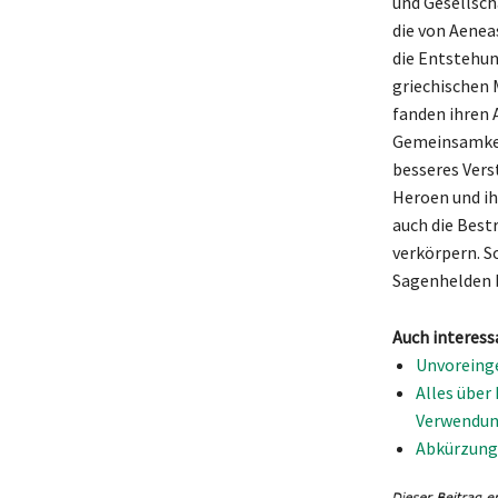
und Gesellsch
die von Aenea
die Entstehun
griechischen 
fanden ihren 
Gemeinsamkei
besseres Vers
Heroen und ih
auch die Best
verkörpern. S
Sagenhelden b
Auch interess
Unvoreing
Alles über
Verwendun
Abkürzung 