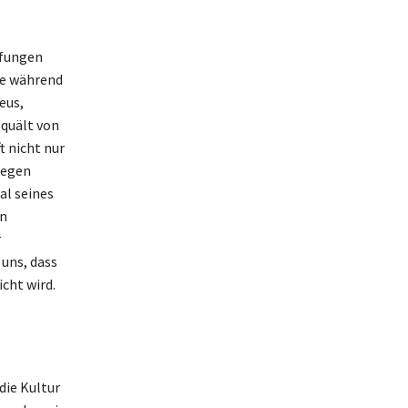
üfungen
de während
eus,
equält von
 nicht nur
gegen
al seines
in
r
 uns, dass
cht wird.
die Kultur