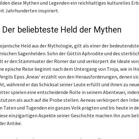
den diese Mythen und Legenden ein reichhaltiges kulturelles Erbe
it Jahrhunderten inspiriert.
 Der beliebteste Held der Mythen
rojanische Held aus der Mythologie, gilt als einer der bedeutendst
mischen Sagenhelden. Sohn der Göttin Aphrodite und des sterblic
llt er den Stammvater der Römer dar und verkörpert die Ideale vo
ine epische Reise beginnt nach dem Untergang von Troja, wie in Ho
Vergils Epos ‚Äneas‘ erzählt von den Herausforderungen, denen si
t, während er das Schicksal seiner Leute erfüllt und ihnen zu neu
Götter spielen eine entscheidende Rolle in seinem Abenteuer, indem
tützen als auch auf die Probe stellen. Aeneas verkörpert den Inbeg
n Taten und Tugenden ein ganzes Volk prägten und bis heute in de
iese einzigartigen Aspekte seiner Geschichte machen ihn zum bel
er Antike.