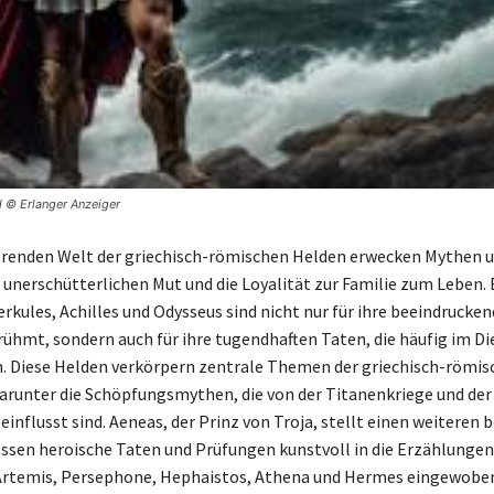
d © Erlanger Anzeiger
ierenden Welt der griechisch-römischen Helden erwecken Mythen 
unerschütterlichen Mut und die Loyalität zur Familie zum Leben.
erkules, Achilles und Odysseus sind nicht nur für ihre beeindrucke
ühmt, sondern auch für ihre tugendhaften Taten, die häufig im Di
. Diese Helden verkörpern zentrale Themen der griechisch-römis
arunter die Schöpfungsmythen, die von der Titanenkriege und der
einflusst sind. Aeneas, der Prinz von Troja, stellt einen weiteren
essen heroische Taten und Prüfungen kunstvoll in die Erzählungen
Artemis, Persephone, Hephaistos, Athena und Hermes eingewoben