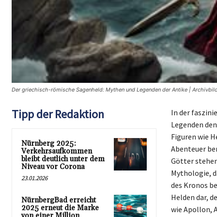
Der griechisch-römische Sagenheld: Mythen und Legenden der Antike | Archivbil
Tipp der Redaktion
In der faszin
Legenden den 
Figuren wie H
Nürnberg 2025:
Abenteuer ber
Verkehrsaufkommen
bleibt deutlich unter dem
Götter stehen
Niveau vor Corona
Mythologie, d
23.01.2026
des Kronos be
Helden dar, d
NürnbergBad erreicht
2025 erneut die Marke
wie Apollon, 
von einer Million