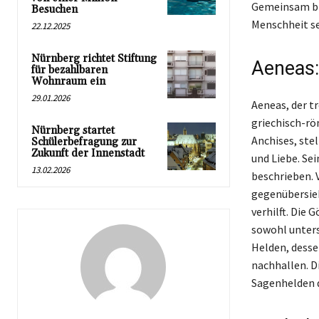
Gemeinsam bil
Besuchen
Menschheit se
22.12.2025
Nürnberg richtet Stiftung
Aeneas:
für bezahlbaren
Wohnraum ein
29.01.2026
Aeneas, der t
griechisch-rö
Nürnberg startet
Anchises, ste
Schülerbefragung zur
Zukunft der Innenstadt
und Liebe. Se
13.02.2026
beschrieben. 
gegenübersieh
verhilft. Die 
sowohl unters
Helden, desse
nachhallen. D
Sagenhelden d