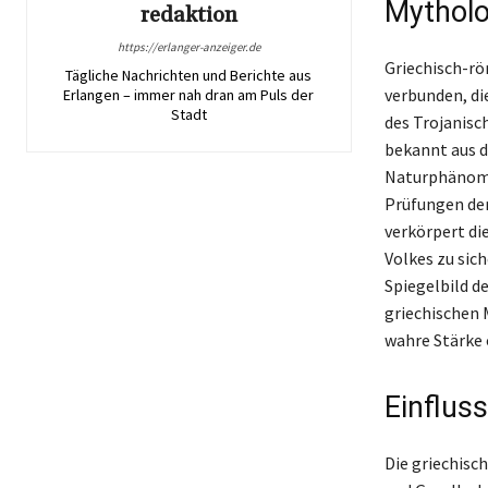
Mytholo
redaktion
https://erlanger-anzeiger.de
Griechisch-r
Tägliche Nachrichten und Berichte aus
verbunden, di
Erlangen – immer nah dran am Puls der
Stadt
des Trojanisc
bekannt aus d
Naturphänomen
Prüfungen der
verkörpert di
Volkes zu sich
Spiegelbild d
griechischen 
wahre Stärke 
Einfluss
Die griechisc