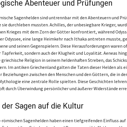
gische Abenteuer und Prüfungen
ömische Sagenhelden sind untrennbar mit den Abenteuern und Pr
e sie durchleben mussten. Achilles, der unbesiegbare Krieger, wur
hen Krieges mit dem Zorn der Götter konfrontiert, während Odyss
er Odyssee, eine lange Heimkehr nach Ithaka antreten musste, g
e und seinen Gegenspielern. Diese Herausforderungen waren oft
 Tapferkeit, sondern auch der Klugheit und Loyalität. Aeneas hin
e griechische Religion in seinem heldenhaften Streben, das Schicks
ern. Im antiken Griechenland galten die Taten dieser Helden als e
er Beziehungen zwischen den Menschen und den Göttern, die in de
Mythologie eine zentrale Rolle spielten. Diese Geschichten lehren
oft durch Überwindung persönlicher und äußerer Widerstände errei
 der Sagen auf die Kultur
h-römischen Sagenhelden haben einen tiefgreifenden Einfluss auf 