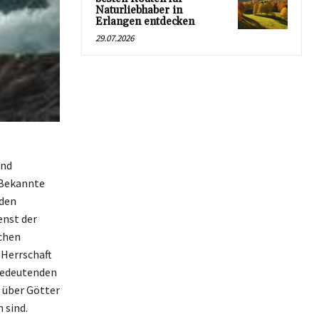
Naturliebhaber in
Erlangen entdecken
29.07.2026
und
 Bekannte
nden
enst der
chen
 Herrschaft
 bedeutenden
 über Götter
 sind.