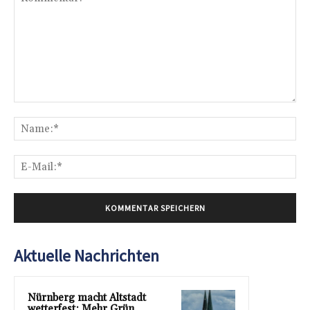
Kommentar:
Na
E-
Mai
Aktuelle Nachrichten
Nürnberg macht Altstadt
wetterfest: Mehr Grün,