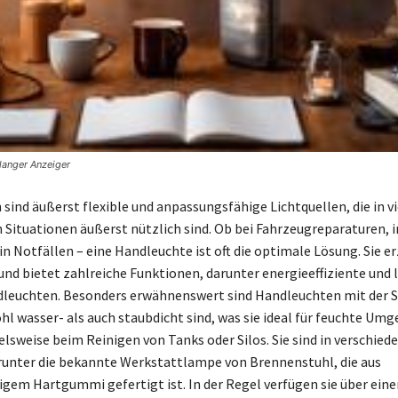
langer Anzeiger
sind äußerst flexible und anpassungsfähige Lichtquellen, die in v
 Situationen äußerst nützlich sind. Ob bei Fahrzeugreparaturen, 
n Notfällen – eine Handleuchte ist oft die optimale Lösung. Sie er
 und bietet zahlreiche Funktionen, darunter energieeffiziente und 
leuchten. Besonders erwähnenswert sind Handleuchten mit der 
ohl wasser- als auch staubdicht sind, was sie ideal für feuchte U
elsweise beim Reinigen von Tanks oder Silos. Sie sind in verschie
arunter die bekannte Werkstattlampe von Brennenstuhl, die aus
igem Hartgummi gefertigt ist. In der Regel verfügen sie über eine