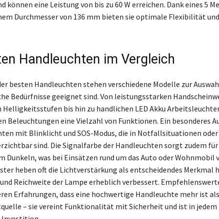
d können eine Leistung von bis zu 60 W erreichen. Dank eines 5 M
nem Durchmesser von 136 mm bieten sie optimale Flexibilität und
ten Handleuchten im Vergleich
der besten Handleuchten stehen verschiedene Modelle zur Auswahl,
che Bedürfnisse geeignet sind. Von leistungsstarken Handscheinw
 Helligkeitsstufen bis hin zu handlichen LED Akku Arbeitsleuchte
en Beleuchtungen eine Vielzahl von Funktionen. Ein besonderes 
anten mit Blinklicht und SOS-Modus, die in Notfallsituationen ode
zichtbar sind. Die Signalfarbe der Handleuchten sorgt zudem für
im Dunkeln, was bei Einsätzen rund um das Auto oder Wohnmobil v
ester heben oft die Lichtverstärkung als entscheidendes Merkmal h
t und Reichweite der Lampe erheblich verbessert. Empfehlenswert
eren Erfahrungen, dass eine hochwertige Handleuchte mehr ist als
quelle – sie vereint Funktionalität mit Sicherheit und ist in jede
 Investition.