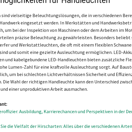
möglichkeiten für Handleuchten
sind vielseitige Beleuchtungslösungen, die in verschiedenen Bere
 Handwerk eingesetzt werden. In Werkstätten und Handwerksbetr
ich, um bei der Inspektion von Maschinen oder dem Arbeiten im M
teilen präzise Beleuchtung zu gewährleisten. Besonders beliebt 
fer und Werkstattleuchten, die oft mit einem flexiblen Schwane
sind und somit eine gezielte Ausleuchtung ermöglichen. LED-Akk
 und kabelgebundene LED-Handleuchten bieten zusätzliche Flexi
ohe Lumen-Zahl für eine kraftvolle Ausleuchtung sorgt. Auf Baust
lich, um bei schlechten Lichtverhältnissen Sicherheit und Effizien
. Die Wahl der richtigen Handleuchte kann den Unterschied zwisc
 und einer unproduktiven Arbeit ausmachen.
ant:
roffizier: Ausbildung, Karrierechancen und Perspektiven in der D
ie die Vielfalt der Hirscharten: Alles über die verschiedenen Arten