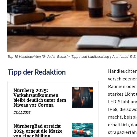
Top 10 Handleuchten für Jeden Bedarf – Tipps und Kaufberatung | Archivbild © Er
Tipp der Redaktion
Handleuchten 
verschiedenen
Räumen oder i
Nürnberg 2025:
starkes Licht
Verkehrsaufkommen
bleibt deutlich unter dem
LED-Stabhand
Niveau vor Corona
IP68, die sow
23.01.2026
macht, beispi
erhältlich, d
NürnbergBad erreicht
2025 erneut die Marke
strapazierfäh
von einer Million