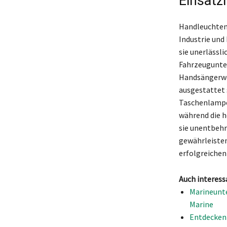
Einsatz
Handleuchten 
Industrie und
sie unerlässl
Fahrzeugunter
Handsängerwer
ausgestattet 
Taschenlampen
während die h
sie unentbehr
gewährleisten
erfolgreichen
Auch interess
Marineunte
Marine
Entdecken S