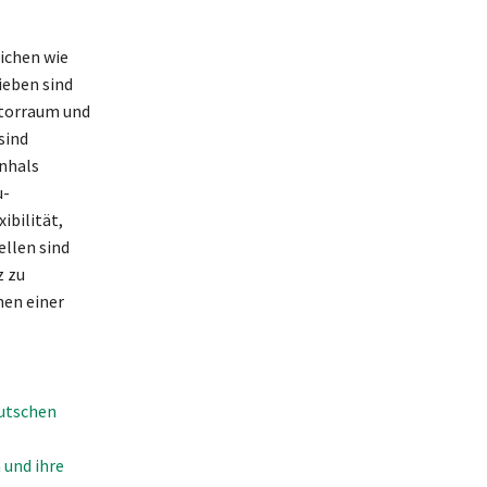
ichen wie
ieben sind
otorraum und
sind
nhals
u-
bilität,
ellen sind
z zu
hen einer
eutschen
 und ihre