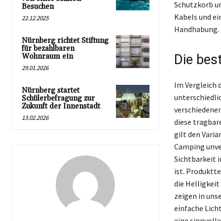
Schutzkorb un
Besuchen
Kabels und ei
22.12.2025
Handhabung.
Nürnberg richtet Stiftung
für bezahlbaren
Wohnraum ein
Die bes
29.01.2026
Im Vergleich 
Nürnberg startet
unterschiedli
Schülerbefragung zur
Zukunft der Innenstadt
verschiedenen
13.02.2026
diese tragbar
gilt den Vari
Camping unver
Sichtbarkeit 
ist. Produktt
die Helligkei
zeigen in uns
einfache Licht
eine sinnvolle