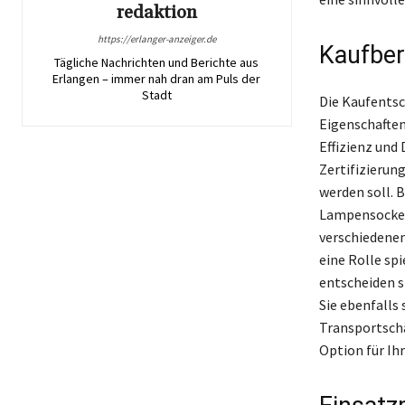
redaktion
https://erlanger-anzeiger.de
Kaufber
Tägliche Nachrichten und Berichte aus
Erlangen – immer nah dran am Puls der
Stadt
Die Kaufentsc
Eigenschaften
Effizienz und
Zertifizierun
werden soll. 
Lampensockel 
verschiedenen
eine Rolle sp
entscheiden si
Sie ebenfalls
Transportschä
Option für Ihr