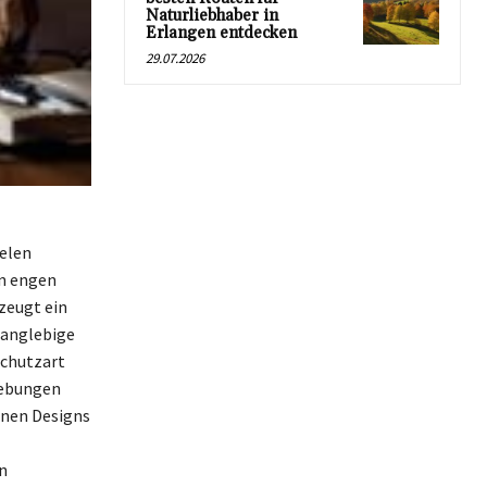
Naturliebhaber in
Erlangen entdecken
29.07.2026
ielen
in engen
zeugt ein
langlebige
Schutzart
mgebungen
denen Designs
n