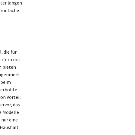
eter langen
 einfache
 die für
erfern mit
n bieten
Augenmerk
r beim
 erhöhte
on Vorteil
ervor, das
e Modelle
 nur eine
m Haushalt