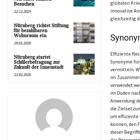
globalen Kris
Besuchen
innovative An
22.12.2025
gleichzeitig 
Nürnberg richtet Stiftung
für bezahlbaren
Wohnraum ein
Synonym
29.01.2026
Effiziente Re
Nürnberg startet
Synonyme für 
Schülerbefragung zur
Zukunft der Innenstadt
vermitteln. Wö
13.02.2026
im Zusammenh
verwendet wer
im Duden nach
Anwendung der
die Zielsetzu
um effiziente
können, den F
dieser Begrif
der Ressourc