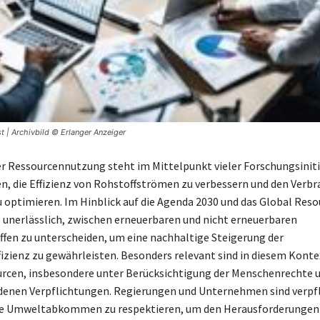
t | Archivbild © Erlanger Anzeiger
er Ressourcennutzung steht im Mittelpunkt vieler Forschungsinitia
en, die Effizienz von Rohstoffströmen zu verbessern und den Verbr
 optimieren. Im Hinblick auf die Agenda 2030 und das Global Reso
s unerlässlich, zwischen erneuerbaren und nicht erneuerbaren
fen zu unterscheiden, um eine nachhaltige Steigerung der
izienz zu gewährleisten. Besonders relevant sind in diesem Konte
rcen, insbesondere unter Berücksichtigung der Menschenrechte u
enen Verpflichtungen. Regierungen und Unternehmen sind verpfl
le Umweltabkommen zu respektieren, um den Herausforderungen