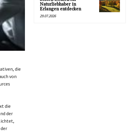
Naturliebhaber in
Erlangen entdecken
29.07.2026
tiven, die
auch von
urces
xt die
nd der
ichtet,
 der