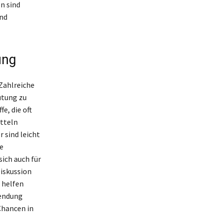
n sind
und
ung
Zahlreiche
utung zu
e, die oft
tteln
 sind leicht
e
ich auch für
Diskussion
 helfen
wendung
Chancen in