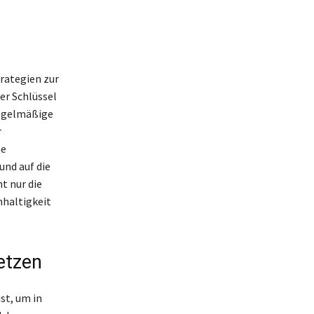
trategien zur
er Schlüssel
Regelmäßige
r
ne
und auf die
t nur die
hhaltigkeit
etzen
st, um in