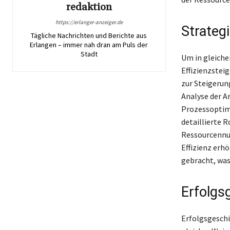
redaktion
https://erlanger-anzeiger.de
Strateg
Tägliche Nachrichten und Berichte aus
Erlangen – immer nah dran am Puls der
Stadt
Um in gleiche
Effizienzstei
zur Steigerun
Analyse der A
Prozessoptimi
detaillierte 
Ressourcennut
Effizienz erh
gebracht, was
Erfolgs
Erfolgsgeschi