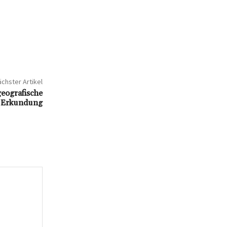
chster Artikel
geografische
e Erkundung