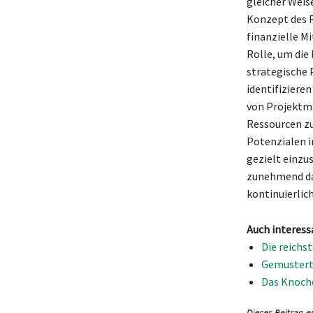
gleicher Weis
Konzept des R
finanzielle M
Rolle, um die
strategische 
identifiziere
von Projektma
Ressourcen zu
Potenzialen i
gezielt einzus
zunehmend daz
kontinuierlic
Auch interess
Die reichs
Gemusterte
Das Knoche