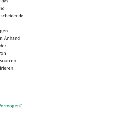
 das
und
ntscheidende
ngen
en. Anhand
der
von
ssourcen
irieren
e Vermögen?