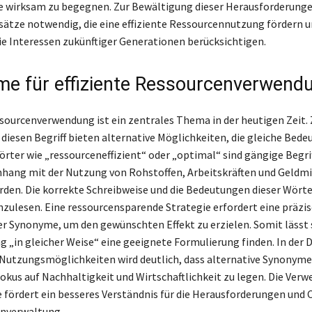
e wirksam zu begegnen. Zur Bewältigung dieser Herausforderunge
sätze notwendig, die eine effiziente Ressourcennutzung fördern 
die Interessen zukünftiger Generationen berücksichtigen.
e für effiziente Ressourcenverwend
ssourcenverwendung ist ein zentrales Thema in der heutigen Zeit. 
diesen Begriff bieten alternative Möglichkeiten, die gleiche Bede
rter wie „ressourceneffizient“ oder „optimal“ sind gängige Begriff
ang mit der Nutzung von Rohstoffen, Arbeitskräften und Geldmi
den. Die korrekte Schreibweise und die Bedeutungen dieser Wörter
zulesen. Eine ressourcensparende Strategie erfordert eine präzis
 Synonyme, um den gewünschten Effekt zu erzielen. Somit lässt s
ng „in gleicher Weise“ eine geeignete Formulierung finden. In der 
 Nutzungsmöglichkeiten wird deutlich, dass alternative Synonyme
okus auf Nachhaltigkeit und Wirtschaftlichkeit zu legen. Die Ver
fe fördert ein besseres Verständnis für die Herausforderungen und 
enverwaltung.