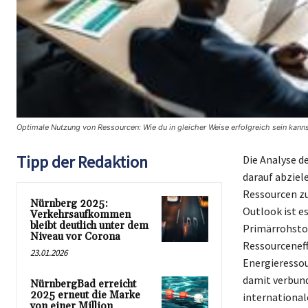
Optimale Nutzung von Ressourcen: Wie du in gleicher Weise erfolgreich sein kanns
Tipp der Redaktion
Die Analyse d
darauf abziel
Ressourcen zu
Nürnberg 2025:
Outlook ist e
Verkehrsaufkommen
bleibt deutlich unter dem
Primärrohstof
Niveau vor Corona
Ressourceneff
23.01.2026
Energieressou
damit verbund
NürnbergBad erreicht
2025 erneut die Marke
internationa
von einer Million