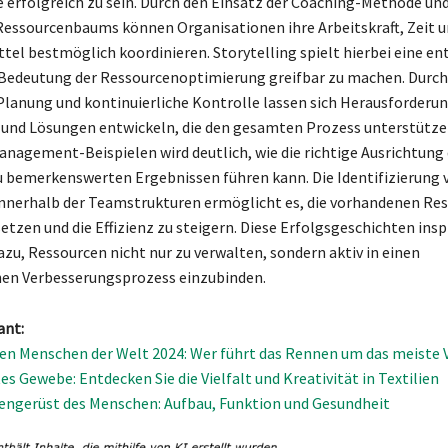
e erfolgreich zu sein. Durch den Einsatz der Coaching-Methode und
essourcenbaums können Organisationen ihre Arbeitskraft, Zeit 
ittel bestmöglich koordinieren. Storytelling spielt hierbei eine e
 Bedeutung der Ressourcenoptimierung greifbar zu machen. Durch
Planung und kontinuierliche Kontrolle lassen sich Herausforderu
n und Lösungen entwickeln, die den gesamten Prozess unterstütz
nagement-Beispielen wird deutlich, wie die richtige Ausrichtung 
 bemerkenswerten Ergebnissen führen kann. Die Identifizierung 
nnerhalb der Teamstrukturen ermöglicht es, die vorhandenen Re
etzen und die Effizienz zu steigern. Diese Erfolgsgeschichten insp
u, Ressourcen nicht nur zu verwalten, sondern aktiv in einen
hen Verbesserungsprozess einzubinden.
ant:
ten Menschen der Welt 2024: Wer führt das Rennen um das meist
s Gewebe: Entdecken Sie die Vielfalt und Kreativität in Textilien
ngerüst des Menschen: Aufbau, Funktion und Gesundheit