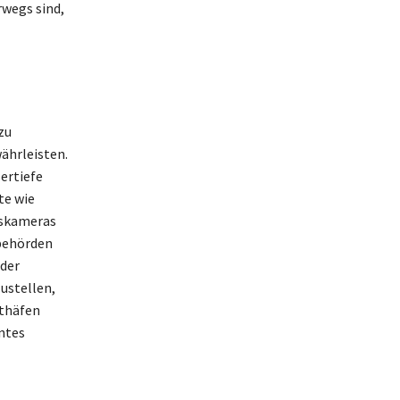
rwegs sind,
zu
ährleisten.
ertiefe
te wie
gskameras
nbehörden
 der
ustellen,
hthäfen
ntes