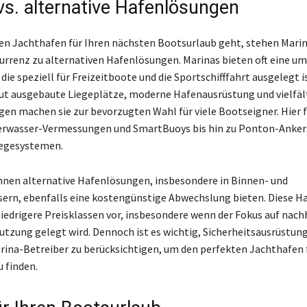
vs. alternative Hafenlösungen
n Jachthafen für Ihren nächsten Bootsurlaub geht, stehen Marin
urrenz zu alternativen Hafenlösungen. Marinas bieten oft eine u
 die speziell für Freizeitboote und die Sportschifffahrt ausgelegt is
gut ausgebaute Liegeplätze, moderne Hafenausrüstung und vielfäl
gen machen sie zur bevorzugten Wahl für viele Bootseigner. Hier f
terwasser-Vermessungen und SmartBuoys bis hin zu Ponton-Anke
egesystemen.
nnen alternative Hafenlösungen, insbesondere in Binnen- und
ern, ebenfalls eine kostengünstige Abwechslung bieten. Diese 
niedrigere Preisklassen vor, insbesondere wenn der Fokus auf nach
tzung gelegt wird. Dennoch ist es wichtig, Sicherheitsausrüstun
arina-Betreiber zu berücksichtigen, um den perfekten Jachthafen f
u finden.