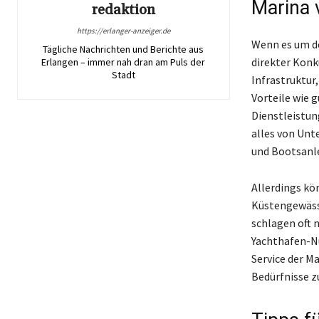
Marina 
redaktion
https://erlanger-anzeiger.de
Wenn es um de
Tägliche Nachrichten und Berichte aus
direkter Konk
Erlangen – immer nah dran am Puls der
Stadt
Infrastruktur,
Vorteile wie 
Dienstleistun
alles von Un
und Bootsanl
Allerdings kö
Küstengewäss
schlagen oft 
Yachthafen-Nu
Service der M
Bedürfnisse z