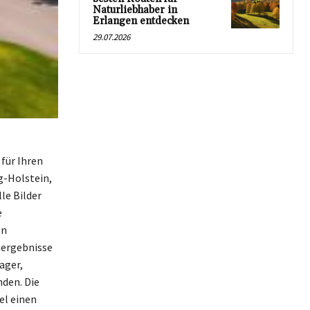
Naturliebhaber in
Erlangen entdecken
29.07.2026
 für Ihren
g-Holstein,
le Bilder
e
en
hergebnisse
ager,
nden. Die
el einen