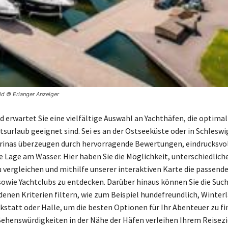
ld © Erlanger Anzeiger
 erwartet Sie eine vielfältige Auswahl an Yachthäfen, die optimal
surlaub geeignet sind. Sei es an der Ostseeküste oder in Schleswi
rinas überzeugen durch hervorragende Bewertungen, eindrucksvol
le Lage am Wasser. Hier haben Sie die Möglichkeit, unterschiedlich
 vergleichen und mithilfe unserer interaktiven Karte die passend
owie Yachtclubs zu entdecken. Darüber hinaus können Sie die Suc
denen Kriterien filtern, wie zum Beispiel hundefreundlich, Winterl
statt oder Halle, um die besten Optionen für Ihr Abenteuer zu fi
Sehenswürdigkeiten in der Nähe der Häfen verleihen Ihrem Reisezi