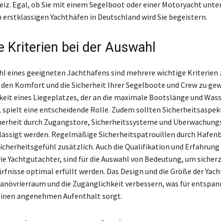
iz. Egal, ob Sie mit einem Segelboot oder einer Motoryacht unte
n erstklassigen Yachthäfen in Deutschland wird Sie begeistern.
e Kriterien bei der Auswahl
hl eines geeigneten Jachthafens sind mehrere wichtige Kriterien 
den Komfort und die Sicherheit Ihrer Segelboote und Crew zu gew
keit eines Liegeplatzes, der an die maximale Bootslänge und Wass
, spielt eine entscheidende Rolle. Zudem sollten Sicherheitsaspek
cherheit durch Zugangstore, Sicherheitssysteme und Überwachun
lässigt werden. Regelmäßige Sicherheitspatrouillen durch Hafe
icherheitsgefühl zusätzlich. Auch die Qualifikation und Erfahrung
wie Yachtgutachter, sind für die Auswahl von Bedeutung, um sicherz
ürfnisse optimal erfüllt werden. Das Design und die Größe der Yac
növrierraum und die Zugänglichkeit verbessern, was für entspan
einen angenehmen Aufenthalt sorgt.