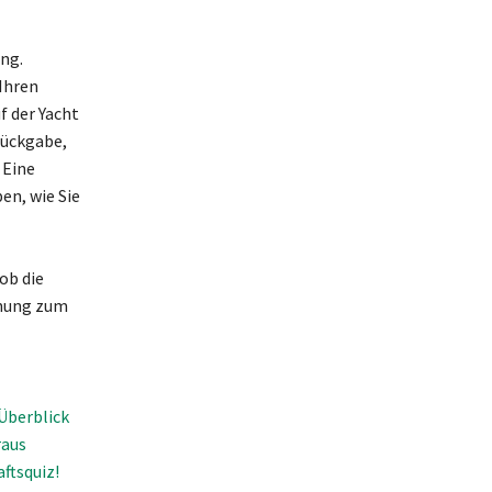
ng.
 Ihren
f der Yacht
Rückgabe,
 Eine
en, wie Sie
ob die
anung zum
Überblick
raus
ftsquiz!