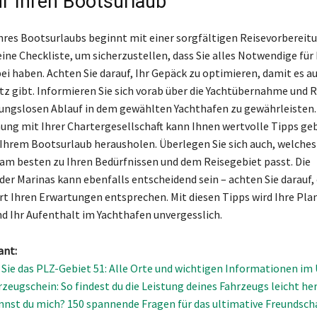
ür Ihren Bootsurlaub
hres Bootsurlaubs beginnt mit einer sorgfältigen Reisevorbereitu
eine Checkliste, um sicherzustellen, dass Sie alles Notwendige für
ei haben. Achten Sie darauf, Ihr Gepäck zu optimieren, damit es au
z gibt. Informieren Sie sich vorab über die Yachtübernahme und 
ungslosen Ablauf in dem gewählten Yachthafen zu gewährleisten.
ng mit Ihrer Chartergesellschaft kann Ihnen wertvolle Tipps geb
 Ihrem Bootsurlaub herausholen. Überlegen Sie sich auch, welches
m besten zu Ihren Bedürfnissen und dem Reisegebiet passt. Die
der Marinas kann ebenfalls entscheidend sein – achten Sie darauf, 
Ort Ihren Erwartungen entsprechen. Mit diesen Tipps wird Ihre Pl
nd Ihr Aufenthalt im Yachthafen unvergesslich.
ant:
Sie das PLZ-Gebiet 51: Alle Orte und wichtigen Informationen im 
zeugschein: So findest du die Leistung deines Fahrzeugs leicht he
nnst du mich? 150 spannende Fragen für das ultimative Freundscha