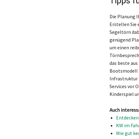
Tipps f
Die Planung I
Erstellen Sie 
Segeltörn dab
genügend Plat
um einen reib
Törnbesprechu
das beste aus
Bootsmodell a
Infrastruktur 
Services vor 
Kinderspiel u
Auch interess
Entdecken 
KW im Fahr
Wie gut ke