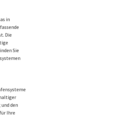
as in
mfassende
t. Die
tige
inden Sie
rsystemen
Hafensysteme
haltiger
g und den
ür Ihre