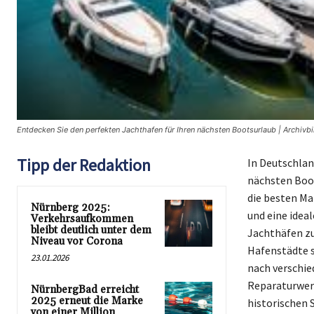
Entdecken Sie den perfekten Jachthafen für Ihren nächsten Bootsurlaub | Archivbi
Tipp der Redaktion
In Deutschland
nächsten Boot
die besten Ma
Nürnberg 2025:
und eine idea
Verkehrsaufkommen
bleibt deutlich unter dem
Jachthäfen zu
Niveau vor Corona
Hafenstädte s
23.01.2026
nach verschie
Reparaturwerk
NürnbergBad erreicht
2025 erneut die Marke
historischen 
von einer Million