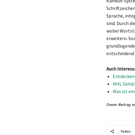
Kanbun-System
Schriftzeichen
Sprache, inte
sind. Durch d
wobei Wortst
erweitern. So
grundlegenden
entscheidend 
Auch interess
Entdecken 
NHL Gehält
Was ist ei
Teilen