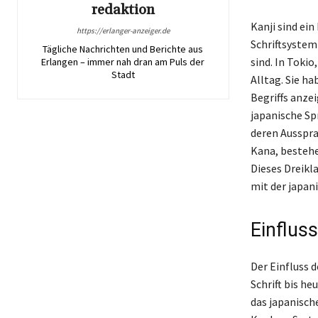
redaktion
Kanji sind ei
https://erlanger-anzeiger.de
Schriftsystem
Tägliche Nachrichten und Berichte aus
sind. In Toki
Erlangen – immer nah dran am Puls der
Stadt
Alltag. Sie h
Begriffs anzei
japanische Sp
deren Ausspr
Kana, bestehe
Dieses Dreikla
mit der japan
Einflus
Der Einfluss d
Schrift bis he
das japanisch