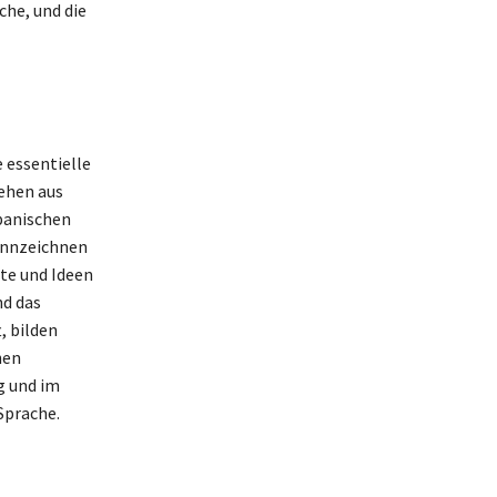
che, und die
e essentielle
tehen aus
panischen
ennzeichnen
te und Ideen
nd das
, bilden
hen
g und im
Sprache.