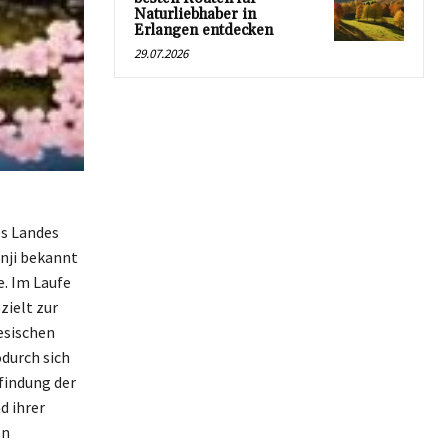
Naturliebhaber in
Erlangen entdecken
29.07.2026
es Landes
anji bekannt
e. Im Laufe
zielt zur
esischen
durch sich
rfindung der
d ihrer
en