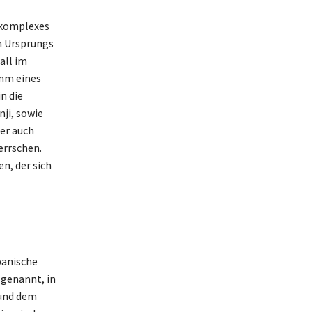
n komplexes
n Ursprungs
all im
amm eines
n die
ji, sowie
er auch
errschen.
n, der sich
panische
i genannt, in
 und dem