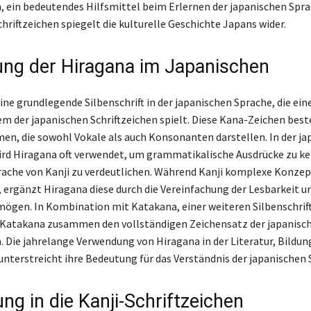
n, ein bedeutendes Hilfsmittel beim Erlernen der japanischen Spra
chriftzeichen spiegelt die kulturelle Geschichte Japans wider.
ng der Hiragana im Japanischen
ine grundlegende Silbenschrift in der japanischen Sprache, die ein
em der japanischen Schriftzeichen spielt. Diese Kana-Zeichen bes
n, die sowohl Vokale als auch Konsonanten darstellen. In der ja
ird Hiragana oft verwendet, um grammatikalische Ausdrücke zu k
rache von Kanji zu verdeutlichen. Während Kanji komplexe Konzep
, ergänzt Hiragana diese durch die Vereinfachung der Lesbarkeit u
ögen. In Kombination mit Katakana, einer weiteren Silbenschrift
 Katakana zusammen den vollständigen Zeichensatz der japanisc
n. Die jahrelange Verwendung von Hiragana in der Literatur, Bildun
unterstreicht ihre Bedeutung für das Verständnis der japanischen 
ng in die Kanji-Schriftzeichen