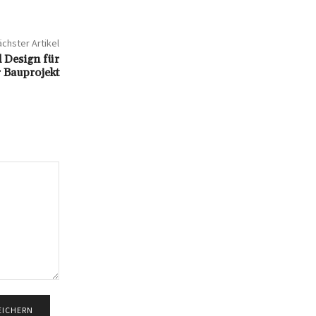
chster Artikel
d Design für
r Bauprojekt