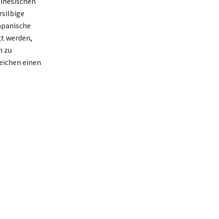
hinesischen
rsilbige
apanische
gt werden,
n zu
eichen einen