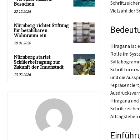
Schriftzeiche
Besuchen
Vielzahl der S
22.12.2025
Nürnberg richtet Stiftung
Bedeutu
für bezahlbaren
Wohnraum ein
29.01.2026
Hiragana ist e
Rolle im Syst
Nürnberg startet
Syllabogramme
Schülerbefragung zur
Zukunft der Innenstadt
Schriftform w
13.02.2026
und die Aussp
repräsentiert
Ausdrucksverm
Hiragana und
Schriftzeiche
Alltagsleben 
Einführu