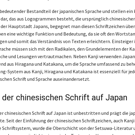
n bedeutender Bestandteil der japanischen Sprache und stellen ei
 dar, das aus Logogrammen besteht, die ursprünglich chinesische
o, der Hauptstadt Japans, begegnet man diesen Schriftzeichen über
aben eine wichtige Funktion und Bedeutung, da sie oft den Wortst
gen und somit das Verständnis von Texten erleichtern. Einsteiger i
rache müssen sich mit den Radikalen, den Grundelementen der Kan
ache und Lesungen vertrautmachen. Neben Kanji verwenden Japan
nd aus Hiragana und Katakana, um die Sprache umfassend zu beh
ng-System aus Kanji, Hiragana und Katakana ist essenziell für jede
ischen Schrift und Sprache auseinandersetzt.
s der chinesischen Schrift auf Japan
er chinesischen Schrift auf Japan ist unbestritten und prägt die ja
ute. Seit der Einführung der chinesischen Schriftzeichen, auch Kanj
e Schriftsystem, wurde die Oberschicht von der Setsuwa-Literatur