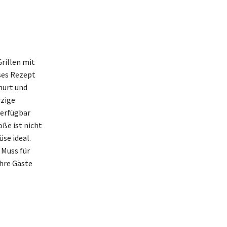
Grillen mit
ses Rezept
hurt und
rzige
verfügbar
ße ist nicht
se ideal.
 Muss für
Ihre Gäste