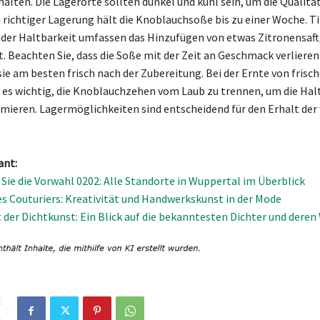
halten. Die Lagerorte sollten dunkel und kühl sein, um die Qualitä
 richtiger Lagerung hält die Knoblauchsoße bis zu einer Woche. Ti
der Haltbarkeit umfassen das Hinzufügen von etwas Zitronensaft,
t. Beachten Sie, dass die Soße mit der Zeit an Geschmack verlieren
sie am besten frisch nach der Zubereitung. Bei der Ernte von fris
 es wichtig, die Knoblauchzehen vom Laub zu trennen, um die Hal
imieren. Lagermöglichkeiten sind entscheidend für den Erhalt der
ant:
Sie die Vorwahl 0202: Alle Standorte in Wuppertal im Überblick
es Couturiers: Kreativität und Handwerkskunst in der Mode
lt der Dichtkunst: Ein Blick auf die bekanntesten Dichter und deren