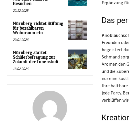
Ergänzung für
Besuchen
22.12.2025
Das per
Nürnberg richtet Stiftung
für bezahlbaren
Wohnraum ein
Knoblauchsoße 
29.01.2026
Freunden oder
begeistert du
Nürnberg startet
Schmand sorgt
Schülerbefragung zur
Zukunft der Innenstadt
Aromen den G
13.02.2026
und die Zuber
nur eine köst
Ihre haltbare
jede Party. Be
verblüffen wir
Kreatio