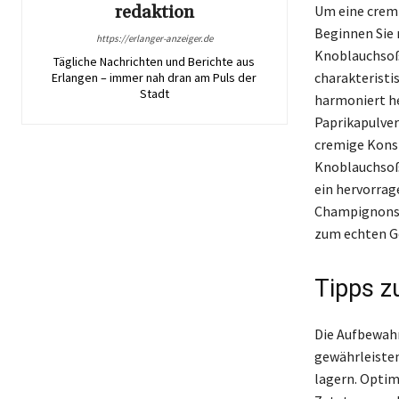
redaktion
Um eine cremi
Beginnen Sie m
https://erlanger-anzeiger.de
Knoblauchsoße
Tägliche Nachrichten und Berichte aus
charakteristi
Erlangen – immer nah dran am Puls der
Stadt
harmoniert he
Paprikapulver
cremige Kons
Knoblauchsoße
ein hervorrag
Champignons, 
zum echten G
Tipps z
Die Aufbewahr
gewährleisten
lagern. Optim