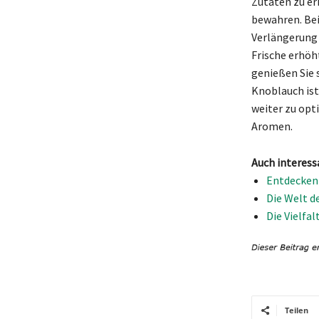
Zutaten zu er
bewahren. Bei
Verlängerung 
Frische erhöh
genießen Sie 
Knoblauch ist
weiter zu opt
Aromen.
Auch interess
Entdecken 
Die Welt d
Die Vielfa
Teilen