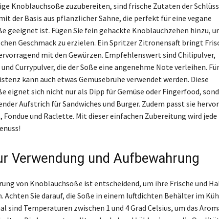
ge Knoblauchsoße zuzubereiten, sind frische Zutaten der Schlüss
it der Basis aus pflanzlicher Sahne, die perfekt für eine vegane
 geeignet ist. Fügen Sie fein gehackte Knoblauchzehen hinzu, u
schen Geschmack zu erzielen. Ein Spritzer Zitronensaft bringt Fris
rvorragend mit den Gewürzen. Empfehlenswert sind Chilipulver,
 und Currypulver, die der Soße eine angenehme Note verleihen. Für
istenz kann auch etwas Gemüsebrühe verwendet werden. Diese
 eignet sich nicht nur als Dipp für Gemüse oder Fingerfood, sond
ender Aufstrich für Sandwiches und Burger. Zudem passt sie hervo
Fondue und Raclette. Mit dieser einfachen Zubereitung wird jede
enuss!
ur Verwendung und Aufbewahrung
ung von Knoblauchsoße ist entscheidend, um ihre Frische und Ha
. Achten Sie darauf, die Soße in einem luftdichten Behälter im Kü
al sind Temperaturen zwischen 1 und 4 Grad Celsius, um das Arom