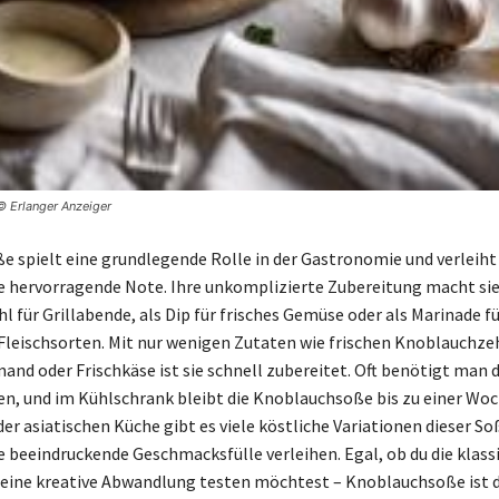
 © Erlanger Anzeiger
 spielt eine grundlegende Rolle in der Gastronomie und verleiht 
e hervorragende Note. Ihre unkomplizierte Zubereitung macht sie
 für Grillabende, als Dip für frisches Gemüse oder als Marinade fü
Fleischsorten. Mit nur wenigen Zutaten wie frischen Knoblauchze
and oder Frischkäse ist sie schnell zubereitet. Oft benötigt man d
n, und im Kühlschrank bleibt die Knoblauchsoße bis zu einer Woch
er asiatischen Küche gibt es viele köstliche Variationen dieser So
e beeindruckende Geschmacksfülle verleihen. Egal, ob du die klass
 eine kreative Abwandlung testen möchtest – Knoblauchsoße ist d