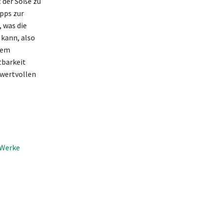
t der Soße zu
pps zur
 was die
 kann, also
chem
tbarkeit
 wertvollen
 Werke