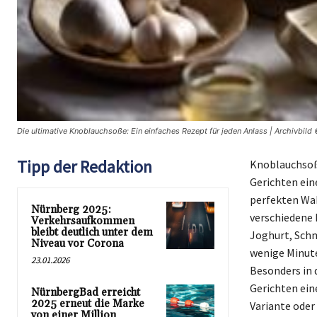
Die ultimative Knoblauchsoße: Ein einfaches Rezept für jeden Anlass | Archivbild
Tipp der Redaktion
Knoblauchsoße
Gerichten ein
perfekten Wahl
Nürnberg 2025:
verschiedene 
Verkehrsaufkommen
bleibt deutlich unter dem
Joghurt, Schm
Niveau vor Corona
wenige Minute
23.01.2026
Besonders in d
Gerichten ein
NürnbergBad erreicht
2025 erneut die Marke
Variante oder
von einer Million