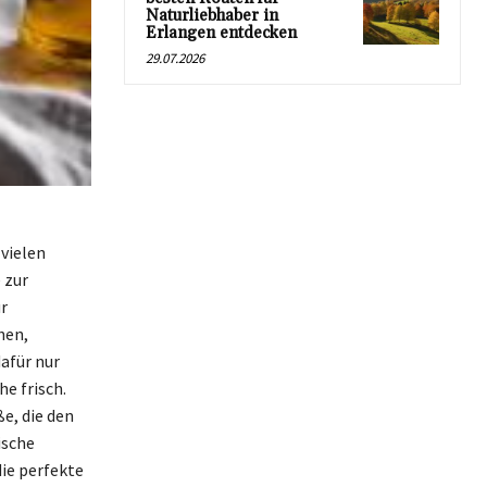
Naturliebhaber in
Erlangen entdecken
29.07.2026
vielen
 zur
r
hen,
afür nur
e frisch.
ße, die den
ische
ie perfekte