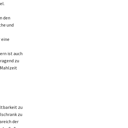
el.
m den
che und
 eine
ern ist auch
rragend zu
 Mahlzeit
ltbarkeit zu
hlschrank zu
areich der