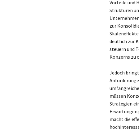
Vorteile und 
Strukturen un
Unternehmen u
zur Konsolid
Skaleneffekte
deutlich zur 
steuern und T
Konzerns zu 
Jedoch bringt
Anforderungen
umfangreiche
müssen Konze
Strategien ei
Erwartungen g
macht die eff
hochinteress