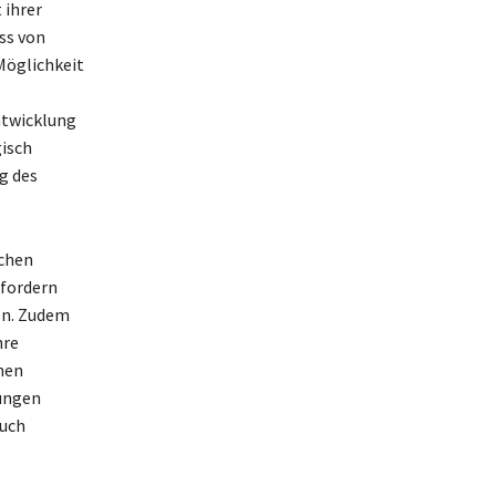
 ihrer
ss von
Möglichkeit
ntwicklung
gisch
g des
ichen
rfordern
en. Zudem
hre
hen
rungen
auch