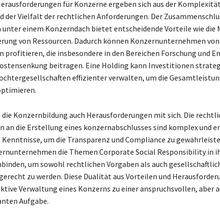
Herausforderungen für Konzerne ergeben sich aus der Komplexität
d der Vielfalt der rechtlichen Anforderungen. Der Zusammenschlu
nter einem Konzerndach bietet entscheidende Vorteile wie die 
ierung von Ressourcen. Dadurch können Konzernunternehmen von
n profitieren, die insbesondere in den Bereichen Forschung und E
Kostensenkung beitragen. Eine Holding kann Investitionen strate
ochtergesellschaften effizienter verwalten, um die Gesamtleistun
optimieren.
 die Konzernbildung auch Herausforderungen mit sich. Die rechtl
 an die Erstellung eines konzernabschlusses sind komplex und e
 Kenntnisse, um die Transparenz und Compliance zu gewährleist
rnunternehmen die Themen Corporate Social Responsibility in i
nbinden, um sowohl rechtlichen Vorgaben als auch gesellschaftlic
erecht zu werden. Diese Dualität aus Vorteilen und Herausforde
ektive Verwaltung eines Konzerns zu einer anspruchsvollen, aber 
anten Aufgabe.