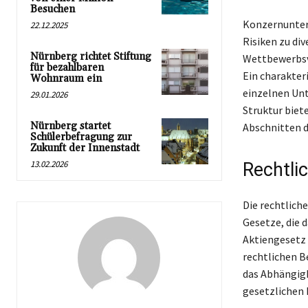
Besuchen
Konzernuntern
22.12.2025
Risiken zu di
Nürnberg richtet Stiftung
Wettbewerbsvo
für bezahlbaren
Ein charakter
Wohnraum ein
einzelnen Unt
29.01.2026
Struktur biet
Nürnberg startet
Abschnitten d
Schülerbefragung zur
Zukunft der Innenstadt
13.02.2026
Rechtli
Die rechtlich
Gesetze, die 
Aktiengesetz 
rechtlichen B
das Abhängigk
gesetzlichen 