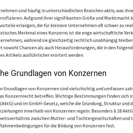
ehmen sind häufig in unterschiedlichen Branchen aktiv, was ihnen
versifizieren. Aufgrund ihrer signifikanten Größe und Marktmacht 
rteile erlangen, die für kleinere Unternehmen oft schwer zu reali
istisches Merkmal eines Konzerns ist die enge wirtschaftliche Ver
ernehmen, während sie gleichzeitig rechtlich unabhängig bleiben
et sowohl Chancen als auch Herausforderungen, die in den folgen
es Artikels ausführlicher erörtert werden.
che Grundlagen von Konzernen
en Grundlagen von Konzernen sind vielschichtig und umfassen zah
das Konzernrecht betreffen. Wichtige Bestimmungen finden sich i
(AktG) und im GmbH-Gesetz, welche die Gründung, Struktur und d
eziehungen innerhalb von Konzernen regeln. Besonders § 18 Akt
eitsverhältnis zwischen Mutter- und Tochtergesellschaften und l
Rahmenbedingungen für die Bildung von Konzernen fest.