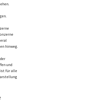
tehen.
gen.
nzerne
Konzerne
eral
hen hinweg.
der
ffen und
st für alle
arstellung
e