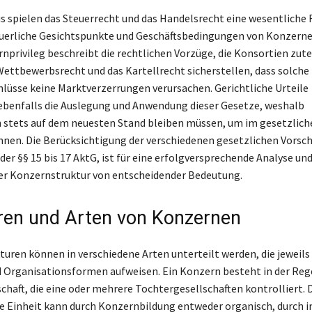
s spielen das Steuerrecht und das Handelsrecht eine wesentliche R
uerliche Gesichtspunkte und Geschäftsbedingungen von Konzerne
rnprivileg beschreibt die rechtlichen Vorzüge, die Konsortien zut
ettbewerbsrecht und das Kartellrecht sicherstellen, dass solche
sse keine Marktverzerrungen verursachen. Gerichtliche Urteile
ebenfalls die Auslegung und Anwendung dieser Gesetze, weshalb
stets auf dem neuesten Stand bleiben müssen, um im gesetzlic
nnen. Die Berücksichtigung der verschiedenen gesetzlichen Vorschr
er §§ 15 bis 17 AktG, ist für eine erfolgversprechende Analyse und
er Konzernstruktur von entscheidender Bedeutung.
ren und Arten von Konzernen
uren können in verschiedene Arten unterteilt werden, die jeweils
Organisationsformen aufweisen. Ein Konzern besteht in der Rege
chaft, die eine oder mehrere Tochtergesellschaften kontrolliert. 
he Einheit kann durch Konzernbildung entweder organisch, durch i