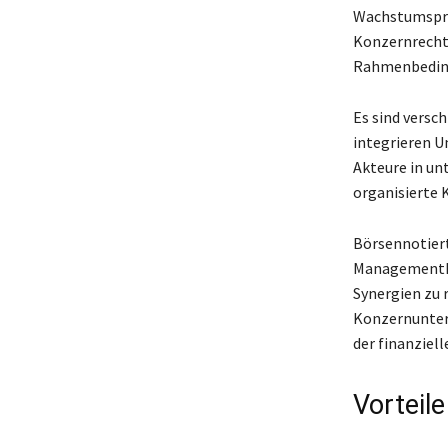
Wachstumspro
Konzernrecht 
Rahmenbeding
Es sind versc
integrieren U
Akteure in un
organisierte 
Börsennotier
Managementhol
Synergien zu r
Konzernunter
der finanziel
Vorteil