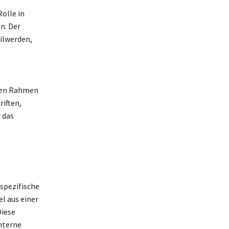
olle in
n. Der
eilwerden,
hen Rahmen
iften,
 das
 spezifische
l aus einer
Diese
nterne