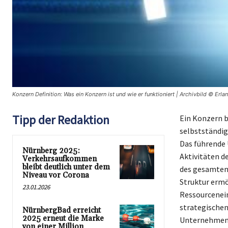
Konzern Definition: Was ein Konzern ist und wie er funktioniert | Archivbild © Erla
Tipp der Redaktion
Ein Konzern b
selbstständi
Das führende 
Nürnberg 2025:
Aktivitäten d
Verkehrsaufkommen
bleibt deutlich unter dem
des gesamten 
Niveau vor Corona
Struktur ermö
23.01.2026
Ressourcenein
strategischen
NürnbergBad erreicht
2025 erneut die Marke
Unternehmens
von einer Million