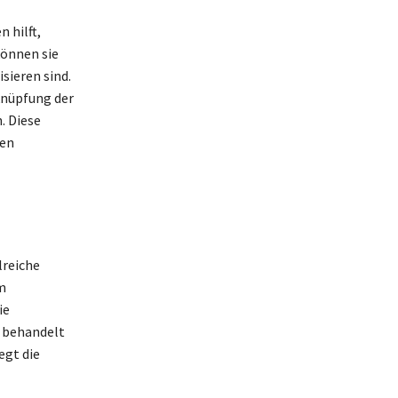
 hilft,
können sie
sieren sind.
knüpfung der
. Diese
den
lreiche
m
ie
G behandelt
egt die