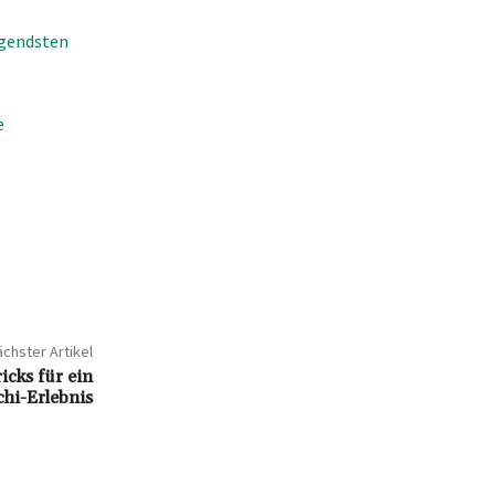
egendsten
e
chster Artikel
icks für ein
chi-Erlebnis