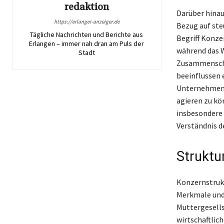
redaktion
Darüber hinau
https://erlanger-anzeiger.de
Bezug auf ste
Tägliche Nachrichten und Berichte aus
Begriff Konze
Erlangen – immer nah dran am Puls der
während das W
Stadt
Zusammenschlü
beeinflussen 
Unternehmen 
agieren zu kö
insbesondere d
Verständnis d
Struktu
Konzernstrukt
Merkmale und 
Muttergesells
wirtschaftlic