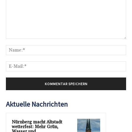
Kommentar:
Na
E-
Mai
Aktuelle Nachrichten
Nürnberg macht Altstadt
wetterfest: Mehr Grün,
Wasser und