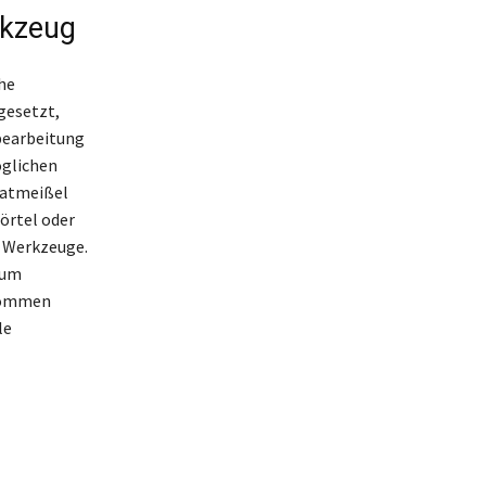
rkzeug
he
gesetzt,
nbearbeitung
öglichen
patmeißel
örtel oder
e Werkzeuge.
 um
 kommen
le