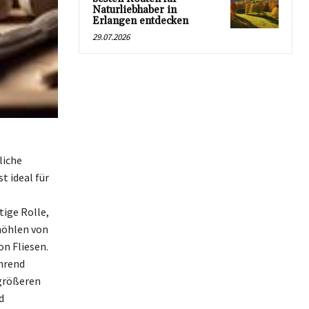
Naturliebhaber in
Erlangen entdecken
29.07.2026
liche
t ideal für
ige Rolle,
höhlen von
n Fliesen.
hrend
 größeren
d