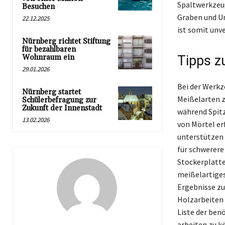
Spaltwerkzeug
Besuchen
Graben und Um
22.12.2025
ist somit unv
Nürnberg richtet Stiftung
für bezahlbaren
Wohnraum ein
Tipps z
29.01.2026
Bei der Werkz
Nürnberg startet
Meißelarten z
Schülerbefragung zur
Zukunft der Innenstadt
während Spitz
13.02.2026
von Mörtel er
unterstützen
für schwerere
Stockerplatte
meißelartiges
Ergebnisse zu 
Holzarbeiten 
Liste der ben
arbeiten zu k