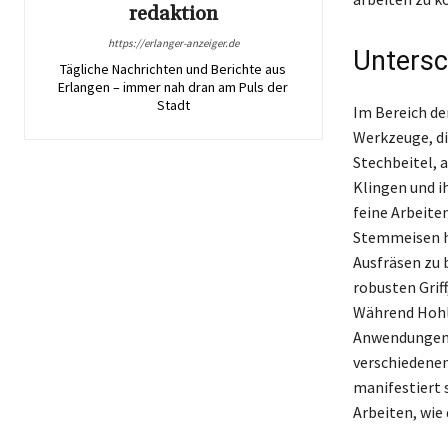
redaktion
https://erlanger-anzeiger.de
Untersc
Tägliche Nachrichten und Berichte aus
Erlangen – immer nah dran am Puls der
Stadt
Im Bereich de
Werkzeuge, di
Stechbeitel, 
Klingen und i
feine Arbeiten
Stemmeisen h
Ausfräsen zu 
robusten Grif
Während Hohl
Anwendungen s
verschiedene
manifestiert s
Arbeiten, wie