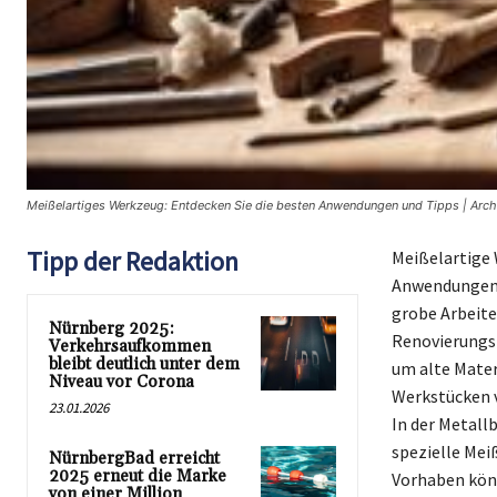
Meißelartiges Werkzeug: Entdecken Sie die besten Anwendungen und Tipps | Arch
Tipp der Redaktion
Meißelartige 
Anwendungen i
grobe Arbeite
Nürnberg 2025:
Renovierungsp
Verkehrsaufkommen
bleibt deutlich unter dem
um alte Mater
Niveau vor Corona
Werkstücken v
23.01.2026
In der Metal
spezielle Mei
NürnbergBad erreicht
2025 erneut die Marke
Vorhaben kön
von einer Million