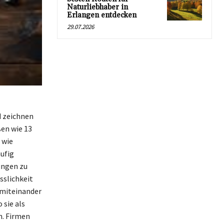
Naturliebhaber in
Erlangen entdecken
29.07.2026
d zeichnen
ßen wie 13
 wie
ufig
ungen zu
sslichkeit
 miteinander
 sie als
n. Firmen