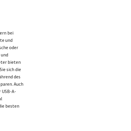
ern bei
te und
sche oder
 und
eter bieten
ie sich die
ährend des
sparen. Auch
r USB-A-
al
die besten