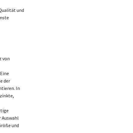
Qualität und
enste
z von
 Eine
e der
tieren. In
zinkte,
tige
r Auswahl
Größe und