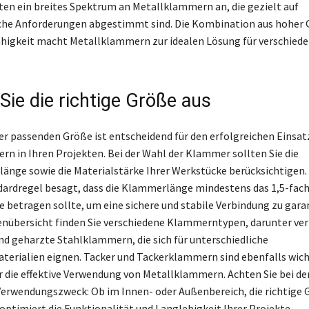
ten ein breites Spektrum an Metallklammern an, die gezielt auf
che Anforderungen abgestimmt sind. Die Kombination aus hoher 
higkeit macht Metallklammern zur idealen Lösung für verschied
Sie die richtige Größe aus
er passenden Größe ist entscheidend für den erfolgreichen Einsat
n in Ihren Projekten. Bei der Wahl der Klammer sollten Sie die
nge sowie die Materialstärke Ihrer Werkstücke berücksichtigen.
ardregel besagt, dass die Klammerlänge mindestens das 1,5-fach
e betragen sollte, um eine sichere und stabile Verbindung zu garan
nübersicht finden Sie verschiedene Klammerntypen, darunter ver
nd geharzte Stahlklammern, die sich für unterschiedliche
erialien eignen. Tacker und Tackerklammern sind ebenfalls wich
 die effektive Verwendung von Metallklammern. Achten Sie bei de
Verwendungszweck: Ob im Innen- oder Außenbereich, die richtige 
optimiert die Funktionalität und Langlebigkeit Ihrer Projekte.