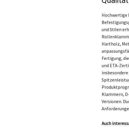
Qualitä
Hochwertige M
Befestigungsp
und Stilen e
Rollenklammer
Hartholz, Meta
anpassungsfä
Fertigung, di
und ETA-Zerti
insbesondere 
Spitzenleistu
Produktprogra
Klammern, D-
Versionen. D
Anforderunge
Auch interess