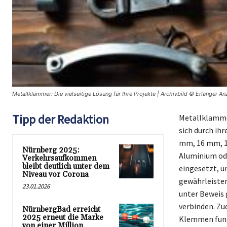
Metallklammer: Die vielseitige Lösung für Ihre Projekte | Archivbild © Erlanger An
Tipp der Redaktion
Metallklammer
sich durch ihr
mm, 16 mm, 1
Nürnberg 2025:
Aluminium ode
Verkehrsaufkommen
bleibt deutlich unter dem
eingesetzt, u
Niveau vor Corona
gewährleisten
23.01.2026
unter Beweis 
verbinden. Zu
NürnbergBad erreicht
2025 erneut die Marke
Klemmen fungi
von einer Million