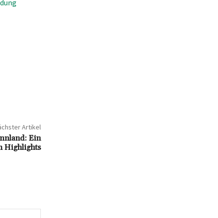
ndung
chster Artikel
innland: Ein
n Highlights