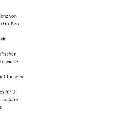
ienz von
en Größen
wie
ifischen
te wie CE-
nt für seine
s für U-
 lösbare
e