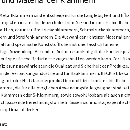
t und Material der Klammern
etallklammern sind entscheidend für die Langlebigkeit und Effiz
rojekten in verschiedenen Industrien. Sie sind in unterschiedlich
rhältlich, darunter Breitrückenklammern, Schmalrückenklammern,
n und Streifenklammern. Die Auswahl der richtigen Materialien 
ll und spezifische Kunststofffolien ist unerlässlich für eine
hige Anwendung. Besondere Aufmerksamkeit gilt der kundenspez
e auf spezifische Bedürfnisse zugeschnitten werden kann. Zertifika
fizierung gewährleisten die Qualität und Sicherheit der Produkte,
in der Verpackungsindustrie und für Bauklammern. BECK ist bekan
ngen in der Heftklammerproduktion und bietet unterschiedliche
mme, die für alle möglichen Anwendungsfälle geeignet sind, sei e
Klammern oder S-Klammern, sowie sowohl lösbare als auch nicht
urch passende Berechnungsformeln lassen sichmontagespezifisch
n optimal abdecken.
ant: