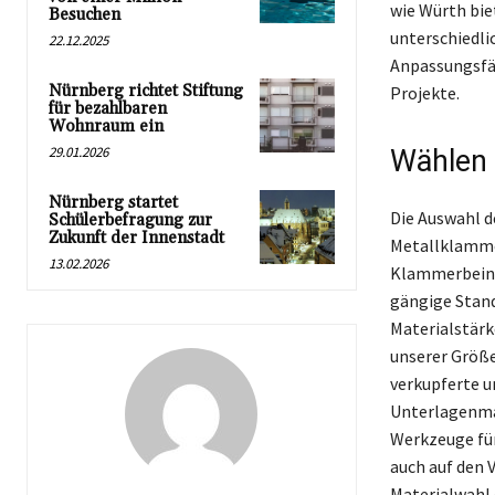
wie Würth bie
Besuchen
unterschiedli
22.12.2025
Anpassungsfä
Nürnberg richtet Stiftung
Projekte.
für bezahlbaren
Wohnraum ein
29.01.2026
Wählen 
Nürnberg startet
Die Auswahl d
Schülerbefragung zur
Zukunft der Innenstadt
Metallklammer
13.02.2026
Klammerbeinlä
gängige Stand
Materialstärk
unserer Größe
verkupferte u
Unterlagenmat
Werkzeuge für
auch auf den 
Materialwahl 