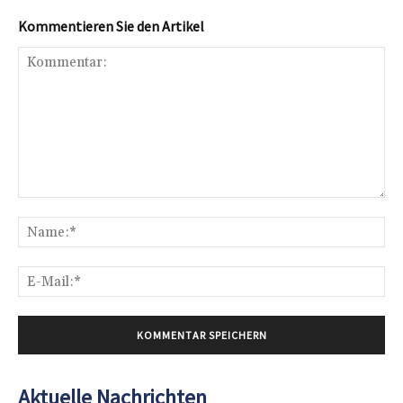
Kommentieren Sie den Artikel
Kommentar:
Na
E-
Mai
Aktuelle Nachrichten