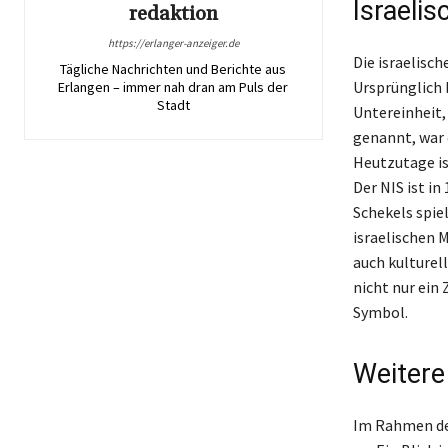
Israelis
redaktion
https://erlanger-anzeiger.de
Die israelisc
Tägliche Nachrichten und Berichte aus
Ursprünglich 
Erlangen – immer nah dran am Puls der
Stadt
Untereinheit,
genannt, war 
Heutzutage ist
Der NIS ist i
Schekels spie
israelischen 
auch kulturell
nicht nur ein
Symbol.
Weitere
Im Rahmen der