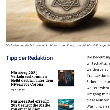
Die Bedeutung der Münzeinheit im historischen Kontext | Archivbild © Erlanger A
Tipp der Redaktion
Die Bedeutung
wirtschaftlic
werden versch
Nürnberg 2025:
Transaktionen
Verkehrsaufkommen
bleibt deutlich unter dem
Silberdenar u
Niveau vor Corona
weitere wicht
23.01.2026
Umgang mit Gel
diese Münzen 
NürnbergBad erreicht
2025 erneut die Marke
Warnung an ei
von einer Million