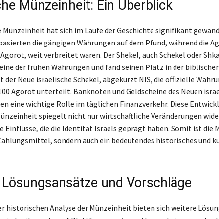
che Münzeinheit: Ein Überblick
he Münzeinheit hat sich im Laufe der Geschichte signifikant gewand
basierten die gängigen Währungen auf dem Pfund, während die Ag
 Agorot, weit verbreitet waren. Der Shekel, auch Schekel oder Shk
eine der frühen Währungen und fand seinen Platz in der biblische
 der Neue israelische Schekel, abgekürzt NIS, die offizielle Währun
n 100 Agorot unterteilt. Banknoten und Geldscheine des Neuen isra
len eine wichtige Rolle im täglichen Finanzverkehr. Diese Entwick
Münzeinheit spiegelt nicht nur wirtschaftliche Veränderungen wide
e Einflüsse, die die Identität Israels geprägt haben. Somit ist die
 Zahlungsmittel, sondern auch ein bedeutendes historisches und ku
 Lösungsansätze und Vorschläge
 historischen Analyse der Münzeinheit bieten sich weitere Lösu