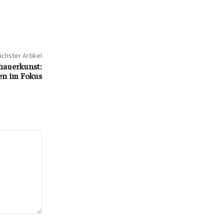
chster Artikel
dhauerkunst:
en im Fokus