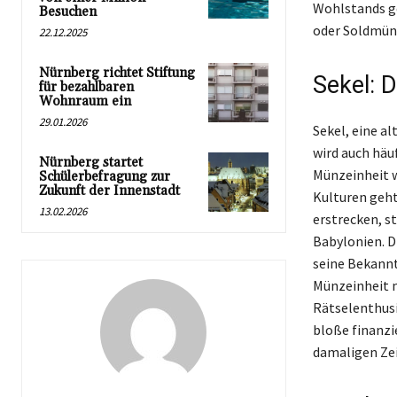
Wohlstands ge
Besuchen
oder Soldmünz
22.12.2025
Nürnberg richtet Stiftung
Sekel: 
für bezahlbaren
Wohnraum ein
29.01.2026
Sekel, eine a
wird auch häu
Nürnberg startet
Münzeinheit w
Schülerbefragung zur
Zukunft der Innenstadt
Kulturen geht
13.02.2026
erstrecken, s
Babylonien. D
seine Bekannt
Münzeinheit m
Rätselenthusi
bloße finanzie
damaligen Zei