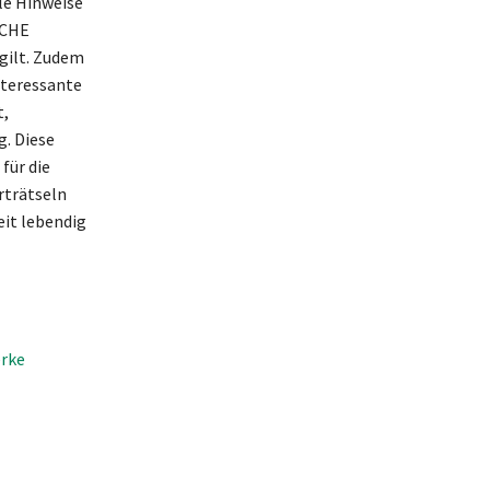
lle Hinweise
SCHE
gilt. Zudem
nteressante
t,
g. Diese
für die
rträtseln
eit lebendig
erke