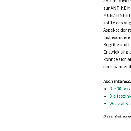
an. Ein Blick
zur ANTIKE M
MÜNZEINHEIT, 
sollte das A
Aspekte der r
insbesondere 
Begriffe und 
Entwicklung d
könnte sich a
und spannend 
Auch interess
Die 30 fas
Die faszin
Wie viel K