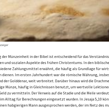
nzeiger
 der Münzeinheit in der Bibel ist entscheidend für das Verständnis
hen und sozialen Aspekte des frühen Christentums. In den biblisch
iedene Zahlungsmittel erwähnt, die häufig als Grundlage für wirt
 dienen. Im ersten Jahrhundert war die römische Währung, insbe
nd der Golddenar, weit verbreitet. Darüber hinaus wird die Drachme
ige Münze, häufig in Gleichnissen benutzt, um wertvolle Lektione
d zu vermitteln. Der Verweis auf die Stadie und die Meile verdeut
im Alltag für Berechnungen eingesetzt wurden. In Jesaja 5,10 kön
nen habgierigen Mann ausgesprochen werden, der im Netz des ma