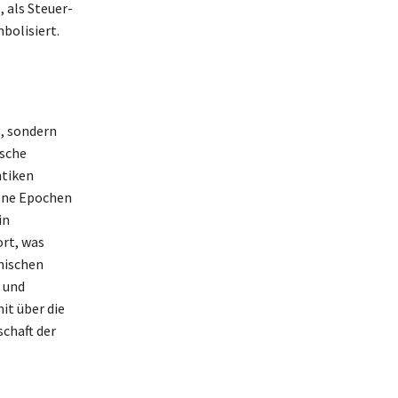
 als Steuer-
bolisiert.
g, sondern
ische
ntiken
dene Epochen
in
ort, was
nischen
 und
it über die
schaft der