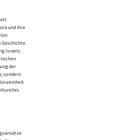
elt.
ora und ihre
alim
n Geschichte.
g Israels.
elischen
lung der
r, sondern
 Münzeinheit
lturelles
ngsansätze