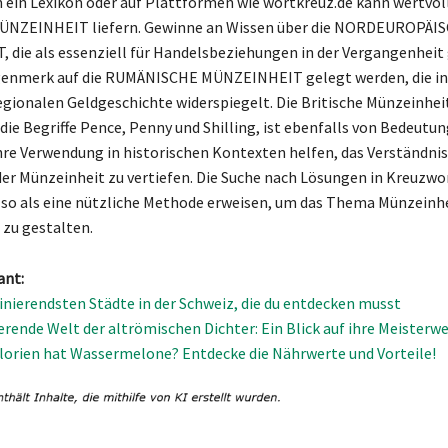
 in ein Lexikon oder auf Plattformen wie wortkreuz.de kann wertvo
ÜNZEINHEIT liefern. Gewinne an Wissen über die NORDEUROPÄI
die als essenziell für Handelsbeziehungen in der Vergangenheit 
ugenmerk auf die RUMÄNISCHE MÜNZEINHEIT gelegt werden, die i
egionalen Geldgeschichte widerspiegelt. Die Britische Münzeinhei
die Begriffe Pence, Penny und Shilling, ist ebenfalls von Bedeutun
ihre Verwendung in historischen Kontexten helfen, das Verständnis 
er Münzeinheit zu vertiefen. Die Suche nach Lösungen in Kreuzwo
lso als eine nützliche Methode erweisen, um das Thema Münzeinh
zu gestalten.
ant:
zinierendsten Städte in der Schweiz, die du entdecken musst
ierende Welt der altrömischen Dichter: Ein Blick auf ihre Meisterw
alorien hat Wassermelone? Entdecke die Nährwerte und Vorteile!