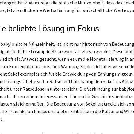
fangen ist. Zudem zeigt die biblische Münzeinheit, dass das Sekel,
e, letztendlich eine Wertschätzung für wirtschaftliche Werte sym
Die beliebte Lösung im Fokus
ltbabylonische Münzeinheit, ist nicht nur historisch von Bedeutun
fig als beliebte Lösung in Kreuzworträtseln verwendet. Diese bibl
ird oft als Antwort gesucht, wenn es um die Monetarisierung in a
. Im Kontext der historischen Währungen, die sich über verschie
teht Sekel exemplarisch für die Entwicklung von Zahlungsmitteln 
ie Lösungstabelle vieler Rätsel enthält häufig den Sekel als Antw
heit unter Rätsellösern unterstreicht. Die Verbindung zur babylo
acht ihn zu einem interessanten Thema für Geschichtsliebhaber
asten gleichermaßen. Die Bedeutung von Sekel erstreckt sich som
lle Transaktion hinaus und bietet Einblicke in die Kultur und Wirt
t.