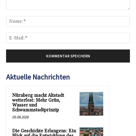
Kommentar:
Na
E-
Mai
Aktuelle Nachrichten
Nürnberg macht Altstadt
wetterfest: Mehr Grün,
Wasser und
Schwammstadtprinzip
05.08.2026
Die Geschichte Erlangens: Ein
Blick auf die Entwicklung der