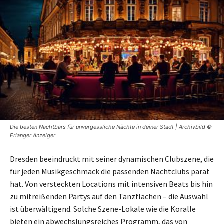
Die besten Nachtbars für unvergessliche Nächte in deiner Stadt | Archivbild ©
Erlanger Anzeiger
Dresden beeindruckt mit seiner dynamischen Clubszene, die
für jeden Musikgeschmack die passenden Nachtclubs parat
hat. Von versteckten Locations mit intensiven Beats bis hin
zu mitreißenden Partys auf den Tanzflächen – die Auswahl
ist überwältigend. Solche Szene-Lokale wie die Koralle
bieten ein abwechslungsreiches Programm, das von