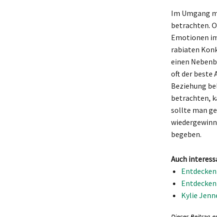
Im Umgang mit
betrachten. O
Emotionen im S
rabiaten Konk
einen Nebenbu
oft der beste
Beziehung bel
betrachten, k
sollte man ge
wiedergewinne
begeben.
Auch interess
Entdecken 
Entdecken 
Kylie Jenn