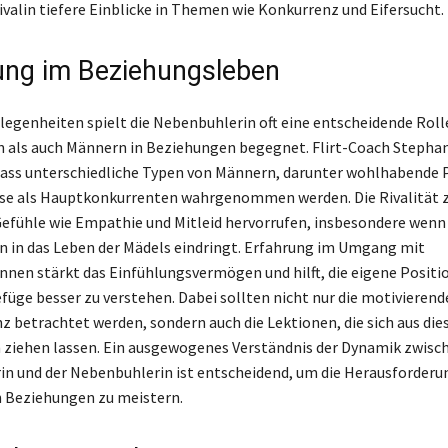
ivalin tiefere Einblicke in Themen wie Konkurrenz und Eifersucht.
ng im Beziehungsleben
legenheiten spielt die Nebenbuhlerin oft eine entscheidende Rolle
 als auch Männern in Beziehungen begegnet. Flirt-Coach Stephan
dass unterschiedliche Typen von Männern, darunter wohlhabende P
se als Hauptkonkurrenten wahrgenommen werden. Die Rivalität 
efühle wie Empathie und Mitleid hervorrufen, insbesondere wenn
 in das Leben der Mädels eindringt. Erfahrung im Umgang mit
nen stärkt das Einfühlungsvermögen und hilft, die eigene Positi
üge besser zu verstehen. Dabei sollten nicht nur die motivieren
z betrachtet werden, sondern auch die Lektionen, die sich aus die
ziehen lassen. Ein ausgewogenes Verständnis der Dynamik zwisch
n und der Nebenbuhlerin ist entscheidend, um die Herausforderu
 Beziehungen zu meistern.