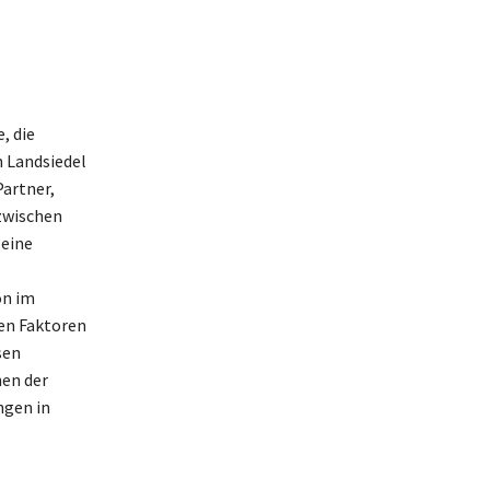
, die
 Landsiedel
artner,
zwischen
 eine
on im
den Faktoren
sen
en der
ngen in