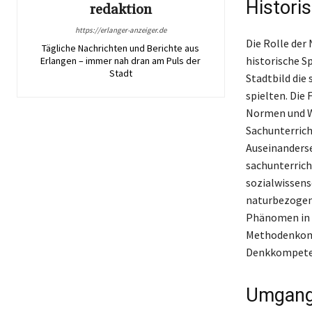
Histori
redaktion
https://erlanger-anzeiger.de
Die Rolle der
Tägliche Nachrichten und Berichte aus
historische S
Erlangen – immer nah dran am Puls der
Stadt
Stadtbild die
spielten. Die 
Normen und We
Sachunterrich
Auseinanderse
sachunterrich
sozialwissens
naturbezogene
Phänomen in L
Methodenkomp
Denkkompeten
Umgang