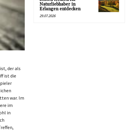
Naturliebhaber in
Erlangen entdecken
29.07.2026
st, der als
 ist die
pieler
lichen
tten war. Im
dere im
hl in
uch
reffen,