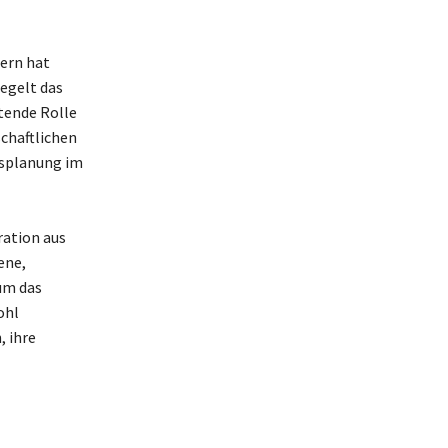
dern hat
iegelt das
tende Rolle
schaftlichen
tsplanung im
ration aus
ene,
um das
ohl
 ihre