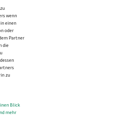
 zu
ders wenn
 in einen
on oder
 dem Partner
n die
zu
tdessen
artners
in zu
inen Blick
und mehr