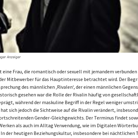
nger Anzeiger
st eine Frau, die romantisch oder sexuell mit jemandem verbunden i
er Mitbewerber für das Hauptinteresse betrachtet wird. Der Begriff
prechung des männlichen ‚Rivalen‘, der einen männlichen Gegens
storisch gesehen war die Rolle der Rivalin häufig von gesellschaft
eprägt, während der maskuline Begriff in der Regel weniger umstri
 hat sich jedoch die Sichtweise auf die Rivalin verändert, insbeson
ortschreitenden Gender-Gleichgewichts. Der Terminus findet sowo
 Werken als auch im Alltag Verwendung, wie im Digitalen Wörterb
 In der heutigen Beziehungskultur, insbesondere bei nächtlichen T