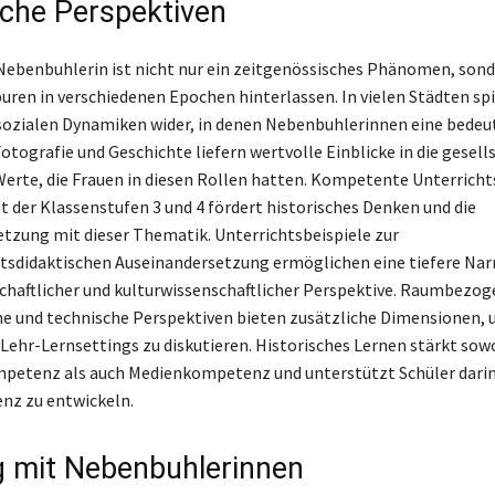
sche Perspektiven
 Nebenbuhlerin ist nicht nur ein zeitgenössisches Phänomen, son
puren in verschiedenen Epochen hinterlassen. In vielen Städten sp
 sozialen Dynamiken wider, in denen Nebenbuhlerinnen eine bedeu
Fotografie und Geschichte liefern wertvolle Einblicke in die gesell
rte, die Frauen in diesen Rollen hatten. Kompetente Unterrich
t der Klassenstufen 3 und 4 fördert historisches Denken und die
tzung mit dieser Thematik. Unterrichtsbeispiele zur
tsdidaktischen Auseinandersetzung ermöglichen eine tiefere Nar
chaftlicher und kulturwissenschaftlicher Perspektive. Raumbezog
 und technische Perspektiven bieten zusätzliche Dimensionen, 
ehr-Lernsettings zu diskutieren. Historisches Lernen stärkt sow
etenz als auch Medienkompetenz und unterstützt Schüler darin,
z zu entwickeln.
 mit Nebenbuhlerinnen