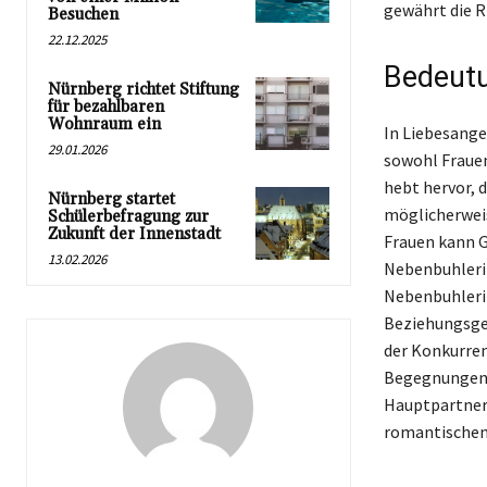
gewährt die R
Besuchen
22.12.2025
Bedeutu
Nürnberg richtet Stiftung
für bezahlbaren
Wohnraum ein
In Liebesange
29.01.2026
sowohl Frauen
hebt hervor, 
Nürnberg startet
möglicherwei
Schülerbefragung zur
Zukunft der Innenstadt
Frauen kann G
13.02.2026
Nebenbuhlerin
Nebenbuhlerin
Beziehungsgef
der Konkurren
Begegnungen 
Hauptpartneri
romantischen