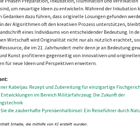
die Phasen Preparation, Inkubation, Illumination und Verifikation
sind, um neuartige Ideen zu entwickeln. Während der Inkubation k
n Gedanken dazu führen, dass originelle Lösungen gefunden werden
 in der Algorithmen oft den kreativen Prozess unterstützen, bleibt
andschrift eines Individuums von entscheidender Bedeutung. In de
en Wirtschaft wird Originalität nicht nur als nützlich erachtet, s
e Ressource, die im 21. Jahrhundert mehr denn je an Bedeutung gew
und Kunst profitieren gegenseitig von innovativen und originelle
n für neue Ideen und Perspektiven erweitern.
ant:
ner Kabeljau: Rezept und Zubereitung für einzigartige Fischgeric
 Entwicklungen im Bereich Militärfahrzeug: Die Zukunft der
ngstechnik
Sie die zauberhafte Pyrenäenhalbinsel: Ein Reiseführer durch Nat