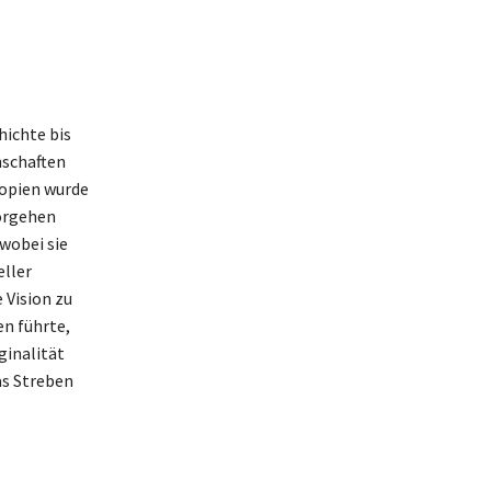
hichte bis
nschaften
Kopien wurde
vorgehen
 wobei sie
eller
 Vision zu
en führte,
ginalität
as Streben