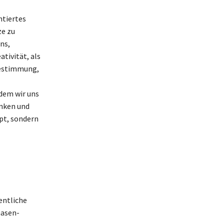
ntiertes
ze zu
ns,
tivität, als
sbestimmung,
dem wir uns
anken und
ept, sondern
entliche
hasen-