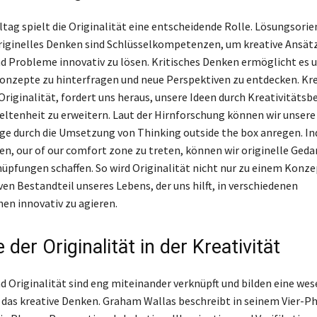
ltag spielt die Originalität eine entscheidende Rolle. Lösungsorie
iginelles Denken sind Schlüsselkompetenzen, um kreative Ansät
d Probleme innovativ zu lösen. Kritisches Denken ermöglicht es u
nzepte zu hinterfragen und neue Perspektiven zu entdecken. Krea
Originalität, fordert uns heraus, unsere Ideen durch Kreativität
eltenheit zu erweitern. Laut der Hirnforschung können wir unsere
 durch die Umsetzung von Thinking outside the box anregen. In
en, our of our comfort zone zu treten, können wir originelle Ged
nüpfungen schaffen. So wird Originalität nicht nur zu einem Konz
en Bestandteil unseres Lebens, der uns hilft, in verschiedenen
en innovativ zu agieren.
e der Originalität in der Kreativität
nd Originalität sind eng miteinander verknüpft und bilden eine wes
 das kreative Denken. Graham Wallas beschreibt in seinem Vier-P