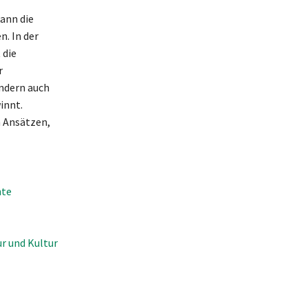
ann die
. In der
 die
r
ondern auch
innt.
n Ansätzen,
hte
ur und Kultur