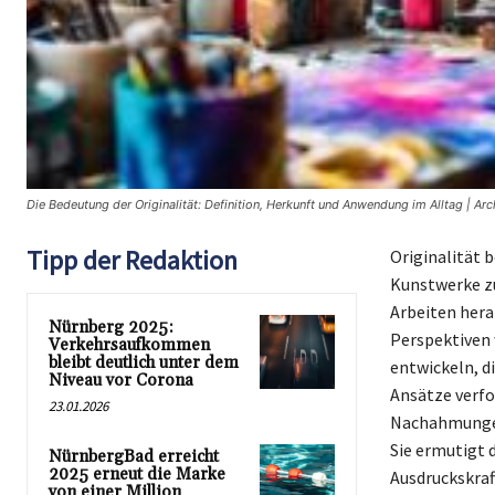
Die Bedeutung der Originalität: Definition, Herkunft und Anwendung im Alltag | Ar
Tipp der Redaktion
Originalität 
Kunstwerke zu 
Arbeiten hera
Nürnberg 2025:
Perspektiven 
Verkehrsaufkommen
bleibt deutlich unter dem
entwickeln, d
Niveau vor Corona
Ansätze verfo
23.01.2026
Nachahmungen 
Sie ermutigt 
NürnbergBad erreicht
2025 erneut die Marke
Ausdruckskraf
von einer Million