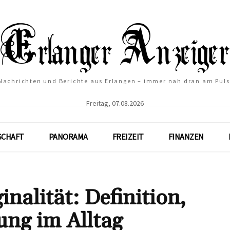
Nachrichten und Berichte aus Erlangen – immer nah dran am Puls
Freitag, 07.08.2026
SCHAFT
PANORAMA
FREIZEIT
FINANZEN
nalität: Definition,
ng im Alltag