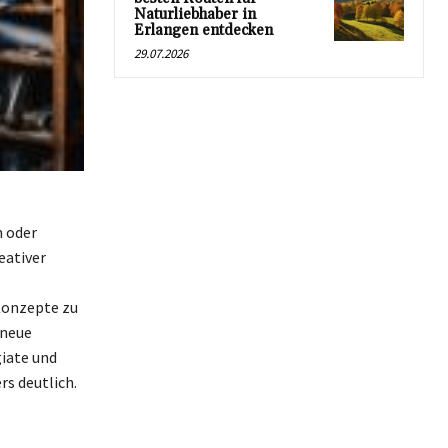
Naturliebhaber in
Erlangen entdecken
29.07.2026
n oder
eativer
 Konzepte zu
 neue
giate und
rs deutlich.