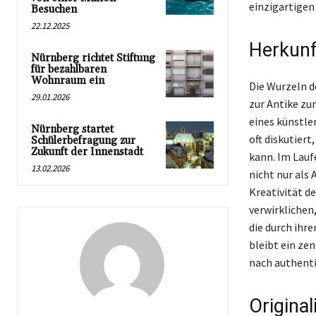
einzigartigen 
Besuchen
22.12.2025
Herkunf
Nürnberg richtet Stiftung
für bezahlbaren
Wohnraum ein
Die Wurzeln de
29.01.2026
zur Antike zu
eines künstle
Nürnberg startet
oft diskutier
Schülerbefragung zur
Zukunft der Innenstadt
kann. Im Laufe
13.02.2026
nicht nur als
Kreativität de
verwirklichen
die durch ihre
bleibt ein ze
nach authenti
Origina