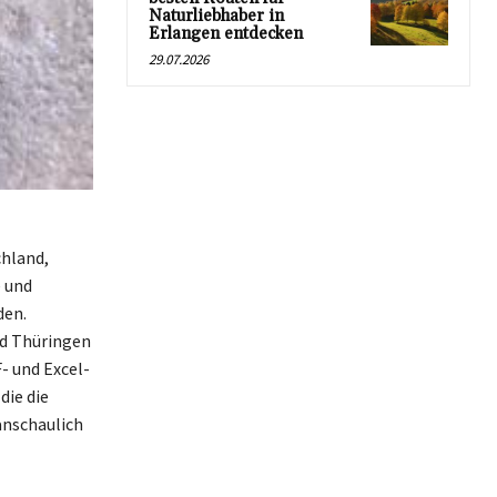
Naturliebhaber in
Erlangen entdecken
29.07.2026
chland,
e und
den.
nd Thüringen
 und Excel-
die die
anschaulich