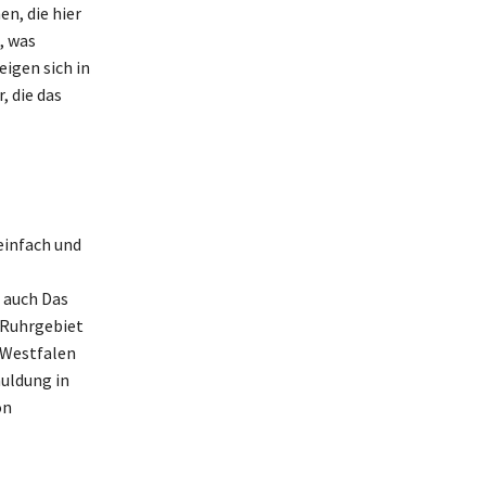
n, die hier
, was
eigen sich in
, die das
einfach und
 auch Das
 Ruhrgebiet
-Westfalen
huldung in
on