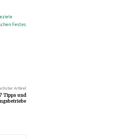
eziele
schen Festes
chster Artikel
n? Tipps und
ungsbetriebe