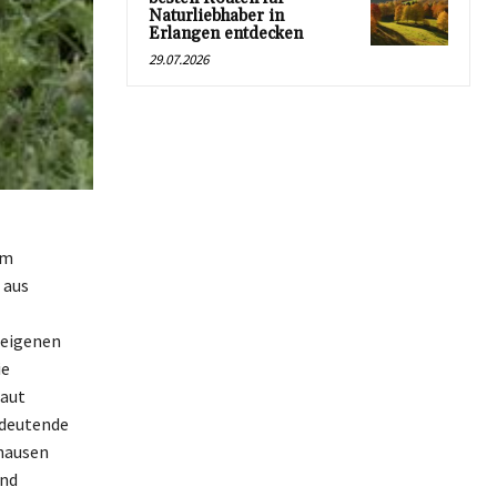
Naturliebhaber in
Erlangen entdecken
29.07.2026
im
 aus
 eigenen
ie
Laut
edeutende
rhausen
und