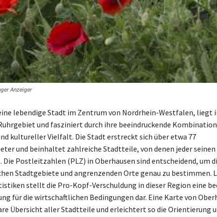
nger Anzeiger
ine lebendige Stadt im Zentrum von Nordrhein-Westfalen, liegt 
uhrgebiet und fasziniert durch ihre beeindruckende Kombination
und kultureller Vielfalt. Die Stadt erstreckt sich über etwa 77
ter und beinhaltet zahlreiche Stadtteile, von denen jeder seinen
. Die Postleitzahlen (PLZ) in Oberhausen sind entscheidend, um d
ichen Stadtgebiete und angrenzenden Orte genau zu bestimmen. 
tistiken stellt die Pro-Kopf-Verschuldung in dieser Region eine b
ng für die wirtschaftlichen Bedingungen dar. Eine Karte von Obe
are Übersicht aller Stadtteile und erleichtert so die Orientierung 