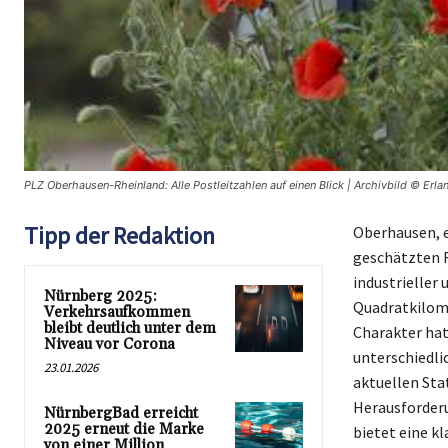
PLZ Oberhausen-Rheinland: Alle Postleitzahlen auf einen Blick | Archivbild © Erla
Tipp der Redaktion
Oberhausen, e
geschätzten R
industrieller 
Nürnberg 2025:
Quadratkilome
Verkehrsaufkommen
bleibt deutlich unter dem
Charakter hat
Niveau vor Corona
unterschiedl
23.01.2026
aktuellen Sta
Herausforderu
NürnbergBad erreicht
2025 erneut die Marke
bietet eine kl
von einer Million