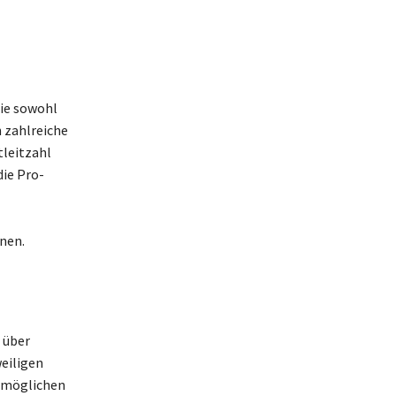
die sowohl
n zahlreiche
tleitzahl
die Pro-
nen.
 über
weiligen
ermöglichen