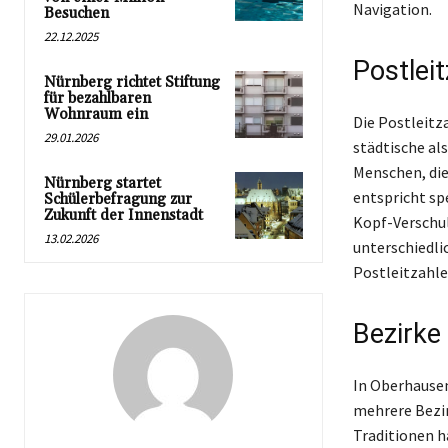
Navigation.
Besuchen
22.12.2025
Postlei
Nürnberg richtet Stiftung
für bezahlbaren
Wohnraum ein
Die Postleitz
29.01.2026
städtische al
Menschen, die
Nürnberg startet
entspricht sp
Schülerbefragung zur
Zukunft der Innenstadt
Kopf-Verschul
13.02.2026
unterschiedlic
Postleitzahle
Bezirke 
In Oberhausen
mehrere Bezirk
Traditionen h