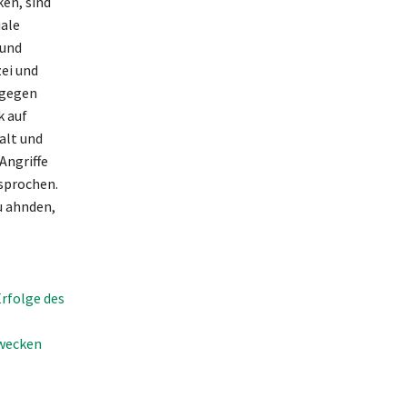
en, sind
ale
 und
zei und
 gegen
k auf
alt und
Angriffe
esprochen.
u ahnden,
Erfolge des
rwecken