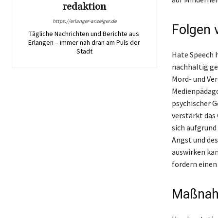
redaktion
https://erlanger-anzeiger.de
Folgen 
Tägliche Nachrichten und Berichte aus
Erlangen – immer nah dran am Puls der
Stadt
Hate Speech h
nachhaltig ge
Mord- und Ver
Medienpädagog
psychischer G
verstärkt das
sich aufgrund
Angst und des
auswirken kan
fordern einen
Maßnahm