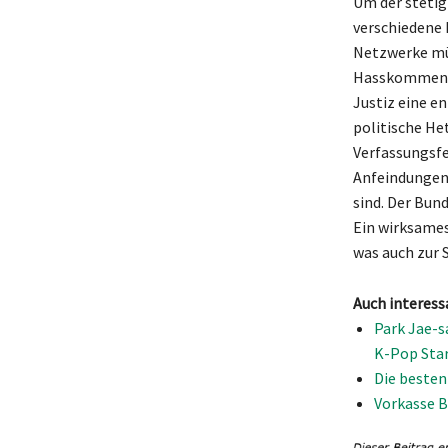
Um der steti
verschiedene 
Netzwerke mü
Hasskommentar
Justiz eine e
politische He
Verfassungsfe
Anfeindungen 
sind. Der Bun
Ein wirksames
was auch zur 
Auch interess
Park Jae-s
K-Pop Sta
Die besten
Vorkasse B