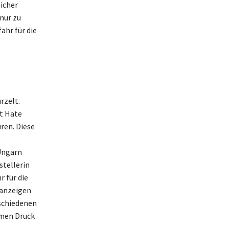
icher
nur zu
ahr für die
rzelt.
t Hate
ren. Diese
Ungarn
stellerin
r für die
fanzeigen
rschiedenen
men Druck