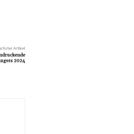
chster Artikel
indruckende
ängers 2024