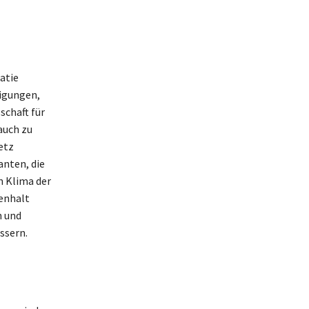
atie
digungen,
schaft für
auch zu
etz
anten, die
n Klima der
menhalt
n und
ssern.