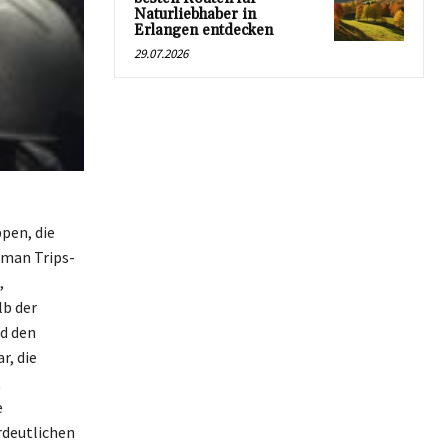
Naturliebhaber in
Erlangen entdecken
29.07.2026
pen, die
oman Trips-
,
lb der
nd den
r, die
t
e
rdeutlichen