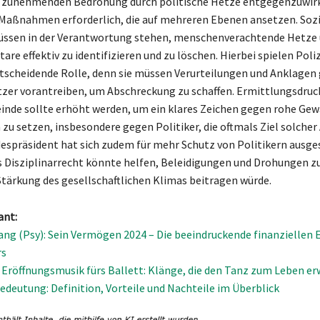
g zunehmenden Bedrohung durch politische Hetze entgegenzuwirk
Maßnahmen erforderlich, die auf mehreren Ebenen ansetzen. Sozi
ssen in der Verantwortung stehen, menschenverachtende Hetze
e effektiv zu identifizieren und zu löschen. Hierbei spielen Poli
ntscheidende Rolle, denn sie müssen Verurteilungen und Anklagen
tzer vorantreiben, um Abschreckung zu schaffen. Ermittlungsdruc
inde sollte erhöht werden, um ein klares Zeichen gegen rohe Gew
zu setzen, insbesondere gegen Politiker, die oftmals Ziel solcher 
despräsident hat sich zudem für mehr Schutz von Politikern ausg
 Disziplinarrecht könnte helfen, Beleidigungen und Drohungen z
Stärkung des gesellschaftlichen Klimas beitragen würde.
ant:
ang (Psy): Sein Vermögen 2024 – Die beeindruckende finanziellen 
rs
 Eröffnungsmusik fürs Ballett: Klänge, die den Tanz zum Leben e
edeutung: Definition, Vorteile und Nachteile im Überblick