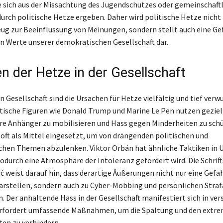
ie sich aus der Missachtung des Jugendschutzes oder gemeinschaftl
urch politische Hetze ergeben. Daher wird politische Hetze nicht 
g zur Beeinflussung von Meinungen, sondern stellt auch eine Gef
 Werte unserer demokratischen Gesellschaft dar.
n der Hetze in der Gesellschaft
n Gesellschaft sind die Ursachen für Hetze vielfältig und tief verwu
tische Figuren wie Donald Trump und Marine Le Pen nutzen geziel
re Anhänger zu mobilisieren und Hass gegen Minderheiten zu schü
 oft als Mittel eingesetzt, um von drängenden politischen und
ichen Themen abzulenken. Viktor Orbán hat ähnliche Taktiken in 
durch eine Atmosphäre der Intoleranz gefördert wird. Die Schrift
 weist darauf hin, dass derartige Äußerungen nicht nur eine Gefah
rstellen, sondern auch zu Cyber-Mobbing und persönlichen Stra
. Der anhaltende Hass in der Gesellschaft manifestiert sich in ve
rfordert umfassende Maßnahmen, um die Spaltung und den extre
ten zu verhindern.