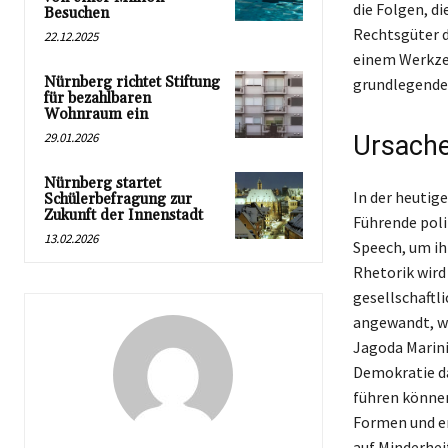
die Folgen, d
Besuchen
Rechtsgüter d
22.12.2025
einem Werkzeu
Nürnberg richtet Stiftung
grundlegenden
für bezahlbaren
Wohnraum ein
29.01.2026
Ursache
Nürnberg startet
In der heutige
Schülerbefragung zur
Zukunft der Innenstadt
Führende poli
13.02.2026
Speech, um ih
Rhetorik wird
gesellschaftl
angewandt, wo
Jagoda Marinić
Demokratie da
führen können
Formen und e
auf Minderhei