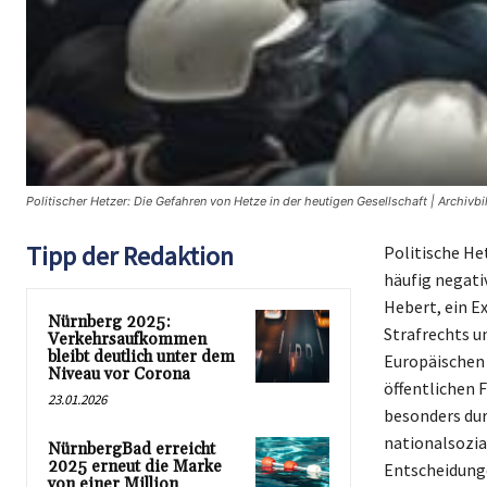
Politischer Hetzer: Die Gefahren von Hetze in der heutigen Gesellschaft | Archivb
Tipp der Redaktion
Politische He
häufig negati
Hebert, ein E
Nürnberg 2025:
Strafrechts u
Verkehrsaufkommen
bleibt deutlich unter dem
Europäischen 
Niveau vor Corona
öffentlichen F
23.01.2026
besonders dur
nationalsozia
NürnbergBad erreicht
2025 erneut die Marke
Entscheidunge
von einer Million