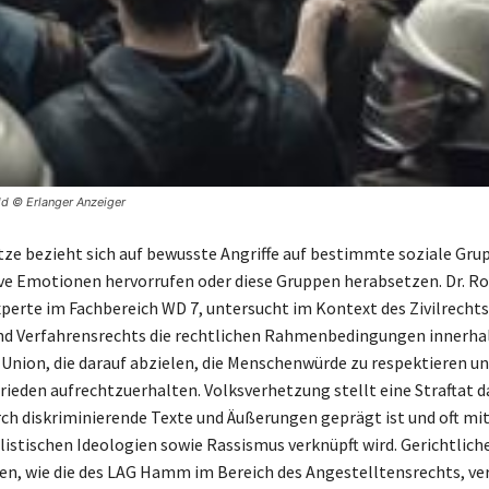
ild © Erlanger Anzeiger
tze bezieht sich auf bewusste Angriffe auf bestimmte soziale Grup
ve Emotionen hervorrufen oder diese Gruppen herabsetzen. Dr. R
xperte im Fachbereich WD 7, untersucht im Kontext des Zivilrechts
nd Verfahrensrechts die rechtlichen Rahmenbedingungen innerha
Union, die darauf abzielen, die Menschenwürde zu respektieren u
rieden aufrechtzuerhalten. Volksverhetzung stellt eine Straftat da
ch diskriminierende Texte und Äußerungen geprägt ist und oft mi
listischen Ideologien sowie Rassismus verknüpft wird. Gerichtlich
n, wie die des LAG Hamm im Bereich des Angestelltensrechts, ve