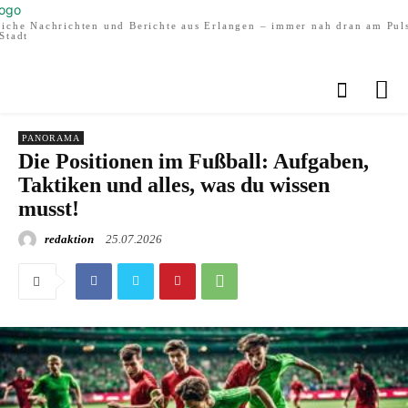
liche Nachrichten und Berichte aus Erlangen – immer nah dran am Pul
Stadt
PANORAMA
Die Positionen im Fußball: Aufgaben,
Taktiken und alles, was du wissen
musst!
redaktion
25.07.2026