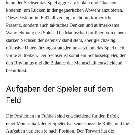
kann der Sechser das Spiel aggressiv lenken und Chancen
kreieren, um Lücken in der gegnerischen Abwehr anzubieten.
Diese Position im Fußball verlangt nicht nur körperliche
Präsenz, sondern auch taktisches Denken und aufmerksame
Wahrnehmung des Spiels. Die Mannschaft profitiert von einem
starken Sechser, der defensiv stabil steht, aber gleichzeitig
offensive Unterstützungsstrategien umsetzt, um das Spiel nach
vorne zu treiben. Der Sechser ist somit ein Schlüsselspieler, der
den Rhythmus und die Balance der Mannschaft entscheidend
beeinflusst.
Aufgaben der Spieler auf dem
Feld
Die Positionen im Fußball sind entscheidend für den Erfolg
einer Mannschaft. Jeder Spieler hat seine spezielle Rolle, und die
Aufgaben variieren je nach Position. Der Torwart hat die