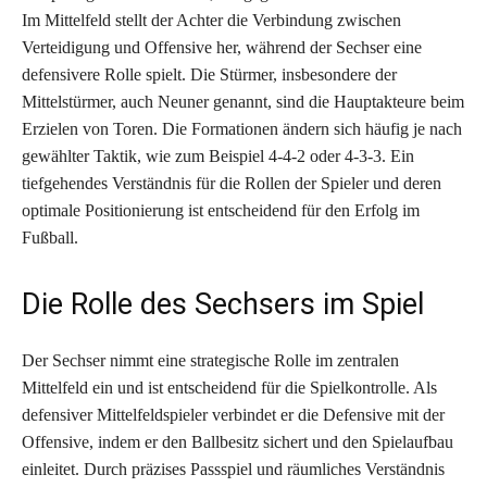
Im Mittelfeld stellt der Achter die Verbindung zwischen
Verteidigung und Offensive her, während der Sechser eine
defensivere Rolle spielt. Die Stürmer, insbesondere der
Mittelstürmer, auch Neuner genannt, sind die Hauptakteure beim
Erzielen von Toren. Die Formationen ändern sich häufig je nach
gewählter Taktik, wie zum Beispiel 4-4-2 oder 4-3-3. Ein
tiefgehendes Verständnis für die Rollen der Spieler und deren
optimale Positionierung ist entscheidend für den Erfolg im
Fußball.
Die Rolle des Sechsers im Spiel
Der Sechser nimmt eine strategische Rolle im zentralen
Mittelfeld ein und ist entscheidend für die Spielkontrolle. Als
defensiver Mittelfeldspieler verbindet er die Defensive mit der
Offensive, indem er den Ballbesitz sichert und den Spielaufbau
einleitet. Durch präzises Passspiel und räumliches Verständnis