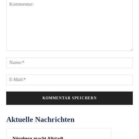
Kommentar:
Na
E-
Mai
Aktuelle Nachrichten
Nürnberg macht Altstadt