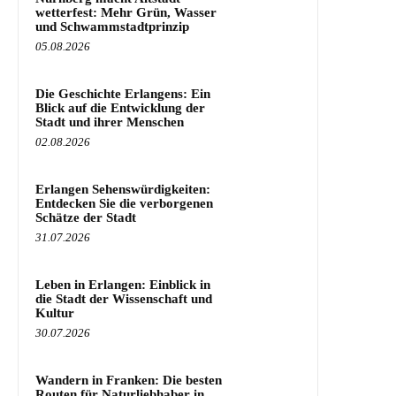
wetterfest: Mehr Grün, Wasser
und Schwammstadtprinzip
05.08.2026
Die Geschichte Erlangens: Ein
Blick auf die Entwicklung der
Stadt und ihrer Menschen
02.08.2026
Erlangen Sehenswürdigkeiten:
Entdecken Sie die verborgenen
Schätze der Stadt
31.07.2026
Leben in Erlangen: Einblick in
die Stadt der Wissenschaft und
Kultur
30.07.2026
Wandern in Franken: Die besten
Routen für Naturliebhaber in