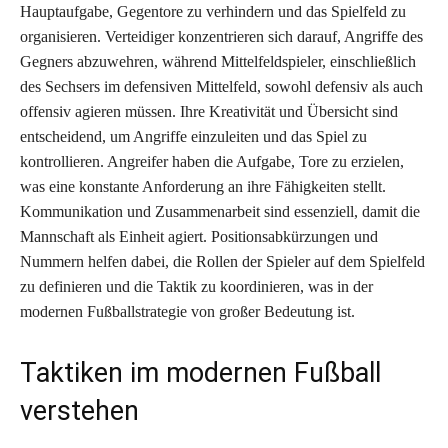
Hauptaufgabe, Gegentore zu verhindern und das Spielfeld zu
organisieren. Verteidiger konzentrieren sich darauf, Angriffe des
Gegners abzuwehren, während Mittelfeldspieler, einschließlich
des Sechsers im defensiven Mittelfeld, sowohl defensiv als auch
offensiv agieren müssen. Ihre Kreativität und Übersicht sind
entscheidend, um Angriffe einzuleiten und das Spiel zu
kontrollieren. Angreifer haben die Aufgabe, Tore zu erzielen,
was eine konstante Anforderung an ihre Fähigkeiten stellt.
Kommunikation und Zusammenarbeit sind essenziell, damit die
Mannschaft als Einheit agiert. Positionsabkürzungen und
Nummern helfen dabei, die Rollen der Spieler auf dem Spielfeld
zu definieren und die Taktik zu koordinieren, was in der
modernen Fußballstrategie von großer Bedeutung ist.
Taktiken im modernen Fußball
verstehen