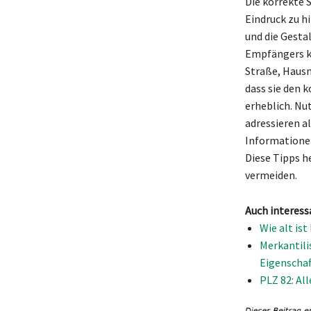
Die korrekte 
Eindruck zu h
und die Gesta
Empfängers kl
Straße, Hausn
dass sie den 
erheblich. Nut
adressieren al
Informationen
Diese Tipps h
vermeiden.
Auch interess
Wie alt is
Merkantili
Eigenscha
PLZ 82: Al