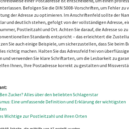
Schreibweise einer Postadresse ist entscheidend, um einen profes
interlassen. Befolgen Sie die DIN 5008-Vorschriften, um Fehler zu
ltung der Adresse zu optimieren. Im Anschriftenfeld sollte der Na
ar und deutlich stehen, gefolgt von der vollständigen Adresse, ei
ummer, Postleitzahl und Ort. Achten Sie darauf, die Adresse so zu
konventionellen Standards entspricht – das erleichtert die Zustell
zen Sie auch einige Beispiele, um sicherzustellen, dass Sie beim B
les richtig machen. Halten Sie das Adressfeld frei von überflüssig
 und verwenden Sie klare Schriftarten, um die Lesbarkeit zu garan
elfen Ihnen, Ihre Postadresse korrekt zu gestalten und Missverstä
ant:
t Ben Zucker? Alles über den beliebten Schlagerstar
smus: Eine umfassende Definition und Erklärung der wichtigsten
ften
les Wichtige zur Postleitzahl und ihren Orten