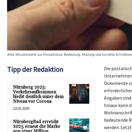
Alles Wissenswerte zur Postadresse: Bedeutung, Nutzung und korrekte Schreibwei
Tipp der Redaktion
Die postalisch
Unternehmen o
Dokumente si
Nürnberg 2025:
erforderliche
Verkehrsaufkommen
bleibt deutlich unter dem
Angaben sind 
Niveau vor Corona
hinaus kann d
23.01.2026
Wohnanschrift
bedeutende Ro
NürnbergBad erreicht
2025 erneut die Marke
werden. Letzt
von einer Million