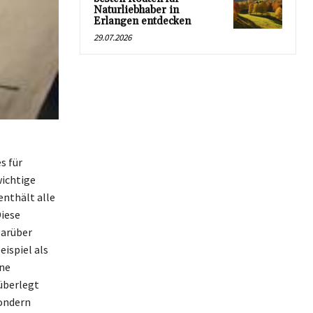
Naturliebhaber in
Erlangen entdecken
29.07.2026
s für
wichtige
nthält alle
Diese
Darüber
ispiel als
ine
überlegt
sondern