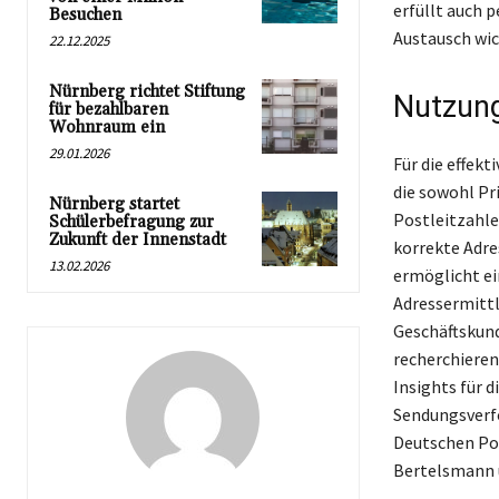
erfüllt auch 
Besuchen
Austausch wic
22.12.2025
Nürnberg richtet Stiftung
Nutzung
für bezahlbaren
Wohnraum ein
29.01.2026
Für die effek
die sowohl Pr
Nürnberg startet
Postleitzahlen
Schülerbefragung zur
Zukunft der Innenstadt
korrekte Adre
13.02.2026
ermöglicht ei
Adressermittl
Geschäftskun
recherchiere
Insights für d
Sendungsverfo
Deutschen Po
Bertelsmann 