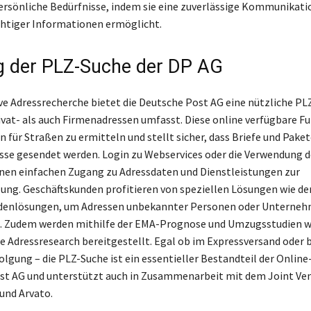
persönliche Bedürfnisse, indem sie eine zuverlässige Kommunikati
htiger Informationen ermöglicht.
 der PLZ-Suche der DP AG
tive Adressrecherche bietet die Deutsche Post AG eine nützliche PL
ivat- als auch Firmenadressen umfasst. Diese online verfügbare Fun
 für Straßen zu ermitteln und stellt sicher, dass Briefe und Paket
sse gesendet werden. Login zu Webservices oder die Verwendung 
nen einfachen Zugang zu Adressdaten und Dienstleistungen zur
ung. Geschäftskunden profitieren von speziellen Lösungen wie de
denlösungen, um Adressen unbekannter Personen oder Unterneh
n. Zudem werden mithilfe der EMA-Prognose und Umzugsstudien w
ie Adressresearch bereitgestellt. Egal ob im Expressversand oder b
lgung – die PLZ-Suche ist ein essentieller Bestandteil der Online-
st AG und unterstützt auch in Zusammenarbeit mit dem Joint Ve
und Arvato.