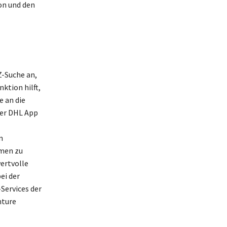
on und den
Z-Suche an,
ktion hilft,
e an die
der DHL App
n
men zu
ertvolle
ei der
Services der
nture