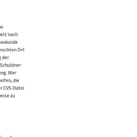
ne
ielt nach
 Neukunde
ünschten Ort
g der
 Schuldner
ung. Wer
ifen, die
er CVS-Datei
esse zu