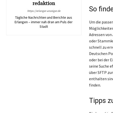
redaktion
So finde
https://erlanger-anzeiger.de
Tägliche Nachrichten und Berichte aus
Um die passen
Erlangen – immer nah dran am Puls der
Stadt
Möglichkeiten
Adressen von 
oder Stammkun
schnell zu err
Deutschen Pos
oder bei der 
seine Suche e
über SFTP zur
enthalten sin
finden.
Tipps z