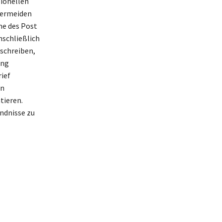
sionellen
 vermeiden
me des Post
nschließlich
 schreiben,
ung
rief
en
tieren.
ndnisse zu