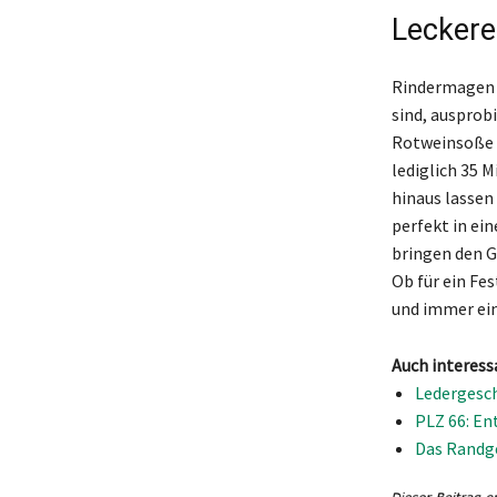
Leckere
Rindermagen b
sind, ausprob
Rotweinsoße z
lediglich 35 
hinaus lassen
perfekt in ei
bringen den G
Ob für ein Fe
und immer ein
Auch interess
Ledergeschi
PLZ 66: En
Das Randge