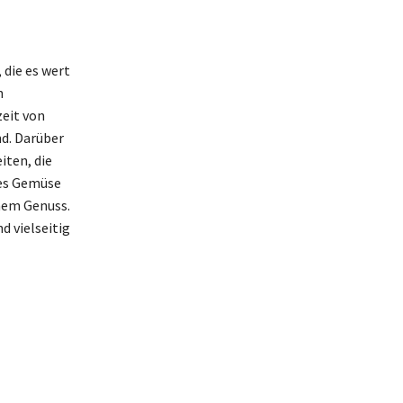
 die es wert
n
zeit von
nd. Darüber
iten, die
hes Gemüse
nem Genuss.
d vielseitig