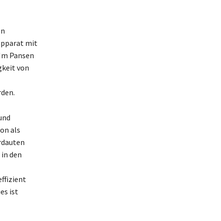
en
apparat mit
 Im Pansen
gkeit von
rden.
und
on als
rdauten
 in den
ffizient
es ist