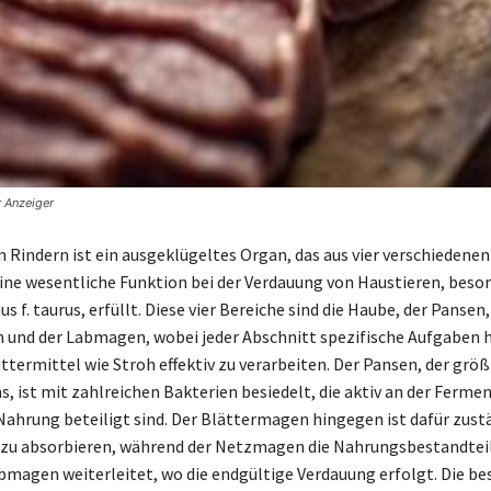
r Anzeiger
 Rindern ist ein ausgeklügeltes Organ, das aus vier verschieden
ine wesentliche Funktion bei der Verdauung von Haustieren, beso
s f. taurus, erfüllt. Diese vier Bereiche sind die Haube, der Pansen,
und der Labmagen, wobei jeder Abschnitt spezifische Aufgaben 
ttermittel wie Stroh effektiv zu verarbeiten. Der Pansen, der größ
, ist mit zahlreichen Bakterien besiedelt, die aktiv an der Ferme
Nahrung beteiligt sind. Der Blättermagen hingegen ist dafür zust
 zu absorbieren, während der Netzmagen die Nahrungsbestandteile
bmagen weiterleitet, wo die endgültige Verdauung erfolgt. Die b