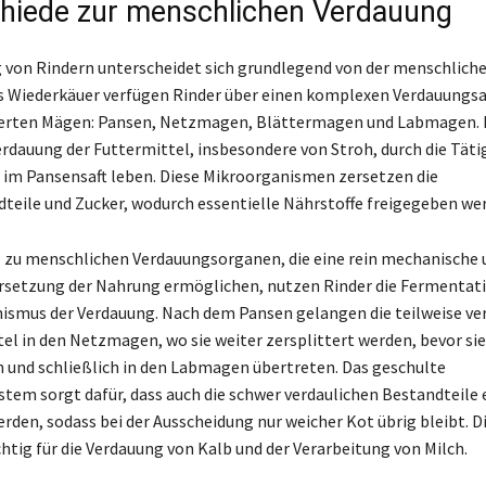
hiede zur menschlichen Verdauung
 von Rindern unterscheidet sich grundlegend von der menschlich
s Wiederkäuer verfügen Rinder über einen komplexen Verdauungs
isierten Mägen: Pansen, Netzmagen, Blättermagen und Labmagen.
erdauung der Futtermittel, insbesondere von Stroh, durch die Täti
e im Pansensaft leben. Diese Mikroorganismen zersetzen die
teile und Zucker, wodurch essentielle Nährstoffe freigegeben we
zu menschlichen Verdauungsorganen, die eine rein mechanische 
setzung der Nahrung ermöglichen, nutzen Rinder die Fermentati
smus der Verdauung. Nach dem Pansen gelangen die teilweise ve
l in den Netzmagen, wo sie weiter zersplittert werden, bevor sie
und schließlich in den Labmagen übertreten. Das geschulte
tem sorgt dafür, dass auch die schwer verdaulichen Bestandteile e
rden, sodass bei der Ausscheidung nur weicher Kot übrig bleibt. Di
htig für die Verdauung von Kalb und der Verarbeitung von Milch.