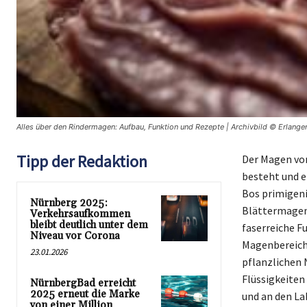
Alles über den Rindermagen: Aufbau, Funktion und Rezepte | Archivbild © Erlange
Tipp der Redaktion
Der Magen von
besteht und e
Bos primigeniu
Nürnberg 2025:
Blättermagen 
Verkehrsaufkommen
bleibt deutlich unter dem
faserreiche Fu
Niveau vor Corona
Magenbereichs
23.01.2026
pflanzlichen 
Flüssigkeiten
NürnbergBad erreicht
2025 erneut die Marke
und an den La
von einer Million