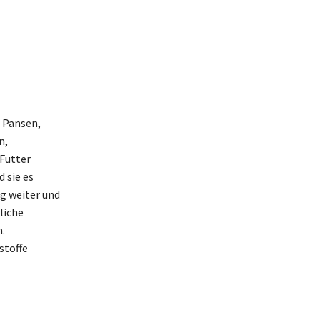
: Pansen,
n,
 Futter
 sie es
g weiter und
liche
.
stoffe