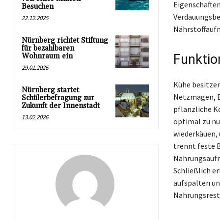
Eigenschaften
Besuchen
Verdauungsbed
22.12.2025
Nährstoffaufn
Nürnberg richtet Stiftung
für bezahlbaren
Wohnraum ein
Funktio
29.01.2026
Kühe besitzen
Nürnberg startet
Netzmagen, B
Schülerbefragung zur
Zukunft der Innenstadt
pflanzliche K
13.02.2026
optimal zu nu
wiederkäuen, 
trennt feste 
Nahrungsaufna
Schließlich e
aufspalten un
Nahrungsreste