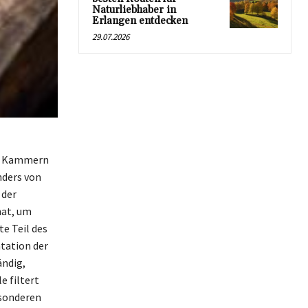
Naturliebhaber in
Erlangen entdecken
29.07.2026
en Kammern
nders von
 der
hat, um
te Teil des
ntation der
ändig,
 filtert
esonderen