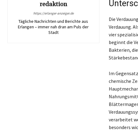
Untersc
redaktion
https://erlanger-anzeiger.de
Die Verdauung
Tägliche Nachrichten und Berichte aus
Verdauung. Al
Erlangen – immer nah dran am Puls der
Stadt
vier spezial
beginnt die V
Bakterien, di
Stärkebestand
Im Gegensatz 
chemische Zer
Hauptmechani
Nahrungsmitte
Blättermagen 
Verdauungssys
verarbeitet we
besonders wic