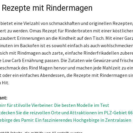
 Rezepte mit Rindermagen
ietet eine Vielzahl von schmackhaften und originellen Rezepten,
iert zu werden. Omas Rezept für Rinderbraten mit einer köstliche
aubert Erinnerungen an die Kindheit auf den Tisch. Mit einer Gar
Minuten im Backofen ist es sowohl einfach als auch wohlschmecke
 sich mit Rindmagen auch zarte, einfache Rinderfrikadellen zubere
ne Low Carb Ernährung passen. Die Zutaten wie Gewürze und frisc
eschmack des Rind Magen hervor und machen jede Mahlzeit zu ei
st oder ein einfaches Abendessen, die Rezepte mit Rindermagen sin
 Hit.
ant:
rr für stilvolle Vierbeiner: Die besten Modelle im Test
tdecken Sie die reizvollen Orte und Attraktionen im PLZ-Gebiet 66
birge des Pamir: Ein faszinierendes Hochgebirge in Zentralasien