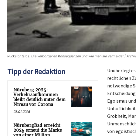
Rücksichtslos: Die verborgenen Konsequenzen und wie man sie vermeidet | Archiv
Tipp der Redaktion
Unüberlegtes V
rechtlichen Z
notwendige So
Nürnberg 2025:
Entscheidunge
Verkehrsaufkommen
bleibt deutlich unter dem
Egoismus und 
Niveau vor Corona
Unhöflichkeit
23.01.2026
Grobheit, Man
Unmenschlichk
NürnbergBad erreicht
2025 erneut die Marke
von egoistisc
von einer Million