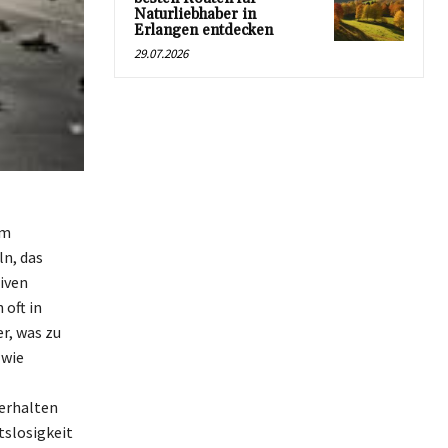
Naturliebhaber in
Erlangen entdecken
29.07.2026
im
n, das
iven
oft in
r, was zu
 wie
Verhalten
tslosigkeit