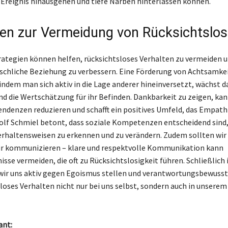
Ereignis hinausgehen und tiefe Narben hinterlassen können.
ien zur Vermeidung von Rücksichtslos
rategien können helfen, rücksichtsloses Verhalten zu vermeiden u
hliche Beziehung zu verbessern. Eine Förderung von Achtsamkei
 indem man sich aktiv in die Lage anderer hineinversetzt, wächst d
nd die Wertschätzung für ihr Befinden. Dankbarkeit zu zeigen, ka
endenzen reduzieren und schafft ein positives Umfeld, das Empathi
lf Schmiel betont, dass soziale Kompetenzen entscheidend sind
erhaltensweisen zu erkennen und zu verändern. Zudem sollten wir
ir kommunizieren – klare und respektvolle Kommunikation kann
sse vermeiden, die oft zu Rücksichtslosigkeit führen. Schließlich i
 wir uns aktiv gegen Egoismus stellen und verantwortungsbewusst
loses Verhalten nicht nur bei uns selbst, sondern auch in unsere
ant: