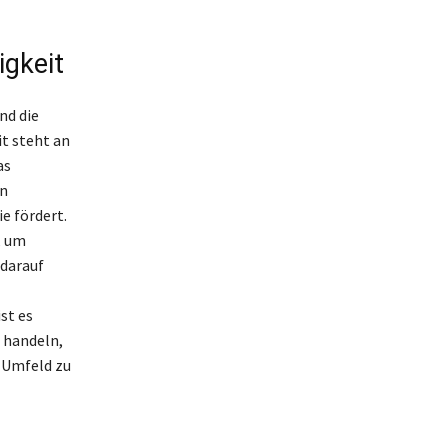
igkeit
nd die
t steht an
as
nn
e fördert.
, um
 darauf
st es
 handeln,
m Umfeld zu