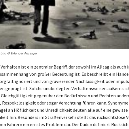
bild © Erlanger Anzeiger
erhalten ist ein zentraler Begriff, der sowohl im Alltag als auch 
usammenhang von großer Bedeutung ist. Es beschreibt ein Handel
rgfalt ignoriert und von gravierender Nachlässigkeit oder impuls
n geprägt ist. Solche unüberlegten Verhaltensweisen äußern sich 
Gleichgültigkeit gegenüber den Bedürfnissen und Rechten andere
, Respektlosigkeit oder sogar Verachtung führen kann. Synonyme
gel an Höflichkeit und Unredlichkeit deuten alle auf eine gewisse
eit hin. Besonders im Straßenverkehr stellt das rücksichtslose 
hen Fahrern ein ernstes Problem dar. Der Duden definiert Rücksich