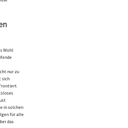
en
as Wohl
ifende
cht nur zu
 sich
frontiert
tsloses
ust
e in solchen
gen für alle
ber das