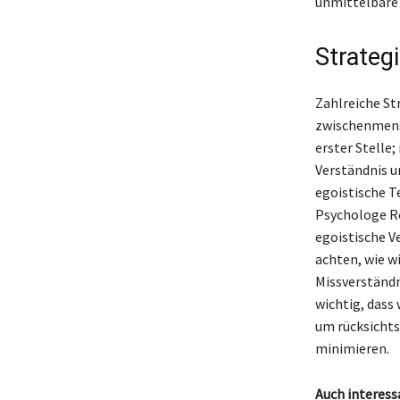
unmittelbare 
Strateg
Zahlreiche St
zwischenmensc
erster Stelle;
Verständnis u
egoistische T
Psychologe Ro
egoistische V
achten, wie w
Missverständni
wichtig, dass
um rücksichts
minimieren.
Auch interess