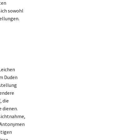
ten
sich sowohl
ellungen.
 Leichen
Im Duden
stellung
sendere
, die
e dienen.
sichtnahme,
n Antonymen
htigen
isse