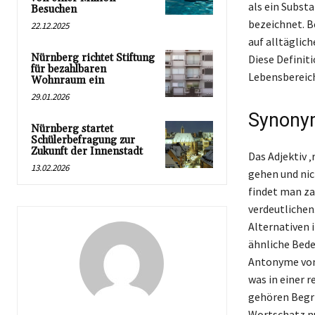
als ein Subst
Besuchen
bezeichnet. B
22.12.2025
auf alltäglic
Nürnberg richtet Stiftung
Diese Definiti
für bezahlbaren
Lebensbereich
Wohnraum ein
29.01.2026
Synonym
Nürnberg startet
Schülerbefragung zur
Zukunft der Innenstadt
Das Adjektiv ‚
13.02.2026
gehen und nic
findet man za
verdeutlichen.
Alternativen 
ähnliche Bede
Antonyme von
was in einer 
gehören Begrif
Wortschatz nu