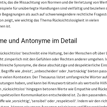
antiv, das die Missachtung von Normen und die Verletzung von Wer
eispiele für unüberlegte Handlungen sind vielfältig und beziehen 
he Begegnungen als auch auf schwerwiegendere rechtliche Fragest
on zeigt, wie wichtig das Thema Rücksichtslosigkeit in vielen
en ist.
e und Antonyme im Detail
rücksichtslos‘ beschreibt eine Haltung, bei der Menschen oft über
ht zimperlich mit den Gefühlen oder Rechten anderer umgehen. 
hlreiche Synonyme, die diese abschätzige und despektierliche Ein
 Begriffe wie ‚dreist‘, ‚unbescheiden‘ oder ‚hartnäckig‘ bieten pas
in vielen Kontexten. Der Thesaurus listet umfangreiche Wörter auf
utungen haben, und kann bei Kreuzworträtseln als wertvolle Hilf
 ‚rücksichtslos‘ hingegen betonen Werte wie Empathie und Rück
respektvollen Kommunikation entscheidend ist. Zu den passende
fe wie ‚vorsichtig‘, ’sensibel‘ oder ‚respektvoll‘. Indem wir den ric
tzen, können wir unsere Aussagen präzisieren und Missverständn