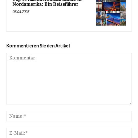
Nordamerika: Ein Reiseführer
06.08.2026
Kommentieren Sie den Artikel
Kommentar:
Na
E-
Mai