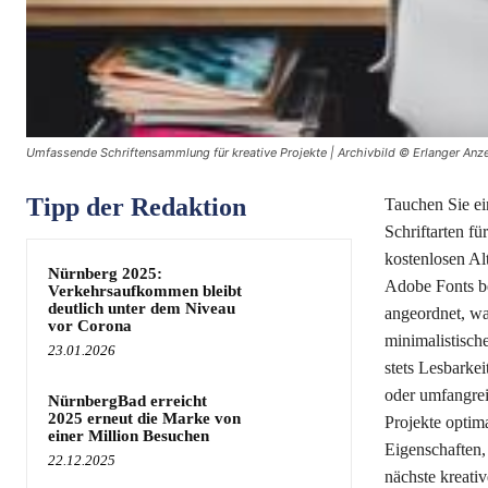
Umfassende Schriftensammlung für kreative Projekte | Archivbild © Erlanger Anz
Tipp der Redaktion
Tauchen Sie ein
Schriftarten f
kostenlosen Al
Nürnberg 2025:
Adobe Fonts be
Verkehrsaufkommen bleibt
deutlich unter dem Niveau
angeordnet, was
vor Corona
minimalistisch
23.01.2026
stets Lesbarke
oder umfangrei
NürnbergBad erreicht
2025 erneut die Marke von
Projekte optima
einer Million Besuchen
Eigenschaften, 
22.12.2025
nächste kreati