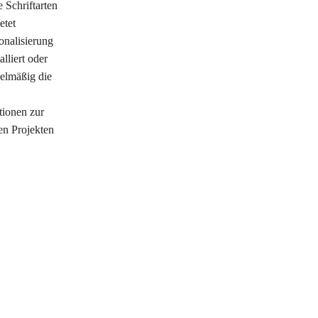
 Schriftarten
etet
onalisierung
alliert oder
gelmäßig die
tionen zur
en Projekten