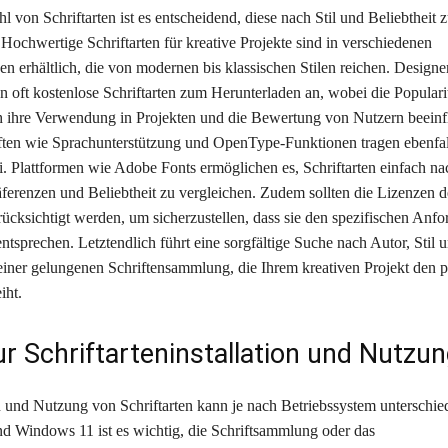
 von Schriftarten ist es entscheidend, diese nach Stil und Beliebtheit 
 Hochwertige Schriftarten für kreative Projekte sind in verschiedenen
en erhältlich, die von modernen bis klassischen Stilen reichen. Designe
en oft kostenlose Schriftarten zum Herunterladen an, wobei die Populari
ch ihre Verwendung in Projekten und die Bewertung von Nutzern beeinfl
ten wie Sprachunterstützung und OpenType-Funktionen tragen ebenfal
ei. Plattformen wie Adobe Fonts ermöglichen es, Schriftarten einfach na
räferenzen und Beliebtheit zu vergleichen. Zudem sollten die Lizenzen d
erücksichtigt werden, um sicherzustellen, dass sie den spezifischen Anf
entsprechen. Letztendlich führt eine sorgfältige Suche nach Autor, Stil 
 einer gelungenen Schriftensammlung, die Ihrem kreativen Projekt den p
iht.
ur Schriftarteninstallation und Nutzu
n und Nutzung von Schriftarten kann je nach Betriebssystem unterschied
d Windows 11 ist es wichtig, die Schriftsammlung oder das