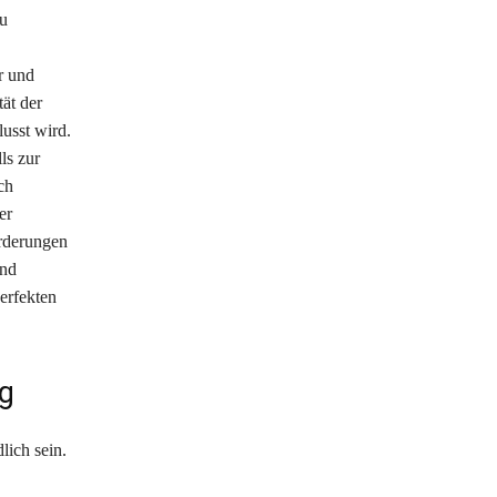
zu
r und
tät der
usst wird.
ls zur
ch
er
orderungen
und
erfekten
ng
lich sein.