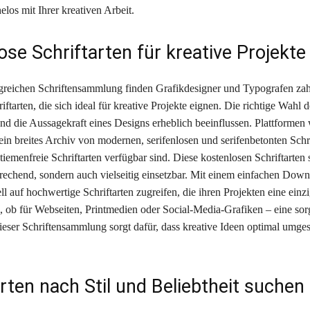
elos mit Ihrer kreativen Arbeit.
ose Schriftarten für kreative Projekte
greichen Schriftensammlung finden Grafikdesigner und Typografen zah
iftarten, die sich ideal für kreative Projekte eignen. Die richtige Wahl d
und die Aussagekraft eines Designs erheblich beeinflussen. Plattformen 
ein breites Archiv von modernen, serifenlosen und serifenbetonten Schri
ntiemenfreie Schriftarten verfügbar sind. Diese kostenlosen Schriftarten 
prechend, sondern auch vielseitig einsetzbar. Mit einem einfachen Dow
l auf hochwertige Schriftarten zugreifen, die ihren Projekten eine einz
l, ob für Webseiten, Printmedien oder Social-Media-Grafiken – eine sorg
eser Schriftensammlung sorgt dafür, dass kreative Ideen optimal umge
rten nach Stil und Beliebtheit suchen