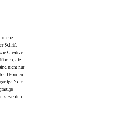
lreiche
er Schrift
wie Creative
ftarten, die
sind nicht nur
nload können
igartige Note
fältige
setzt werden