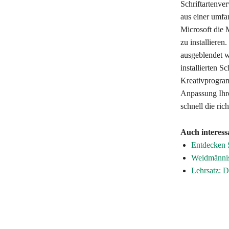
Schriftartenve
aus einer umfa
Microsoft die 
zu installieren
ausgeblendet w
installierten S
Kreativprogram
Anpassung Ihre
schnell die ri
Auch interess
Entdecken S
Weidmännisc
Lehrsatz: 