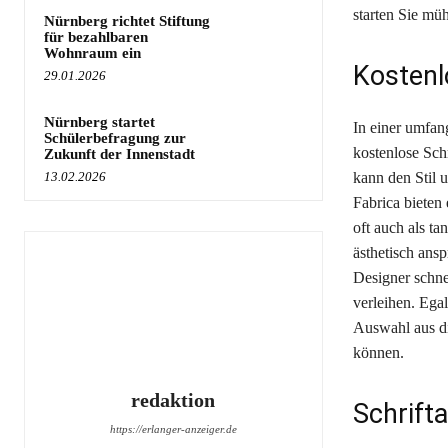
starten Sie müh
Nürnberg richtet Stiftung
für bezahlbaren
Wohnraum ein
Kostenl
29.01.2026
Nürnberg startet
In einer umfan
Schülerbefragung zur
kostenlose Schr
Zukunft der Innenstadt
13.02.2026
kann den Stil 
Fabrica bieten 
oft auch als ta
ästhetisch ans
Designer schnel
verleihen. Ega
Auswahl aus di
können.
redaktion
Schrifta
https://erlanger-anzeiger.de