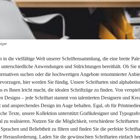
eiger
 in die vielfältige Welt unserer Schriftensammlung, die eine breite Pale
ür unterschiedliche Anwendungen und Stilrichtungen bereithält. Ob Sie 
ternativen suchen oder die hochwertigen Angebote renommierter Anbie
vorzugen, hier werden Sie fündig. Unsere Schriftarten sind alphabetis
 es Ihnen leicht macht, die idealen Schriftzüge zu finden. Von verspiel
en Designs – jede Schriftart stammt von talentierten Designern und Krea
it und ansprechendes Design im Auge behalten. Egal, ob für Printmedie
che Texte, unsere Kollektion unterstützt Grafikdesigner und Typografen
l zu realisieren. Nutzen Sie die Möglichkeit, verschiedene Schriftarten
Sprachen und Beliebtheit zu filtern und finden Sie die perfekte Schriftar
ve Herausforderung. Laden Sie die gewünschten Schriftarten einfach he