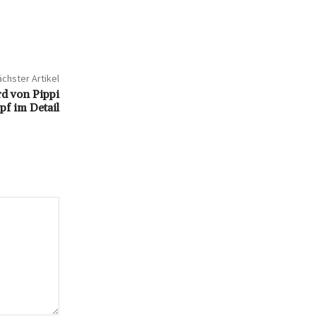
chster Artikel
rd von Pippi
f im Detail