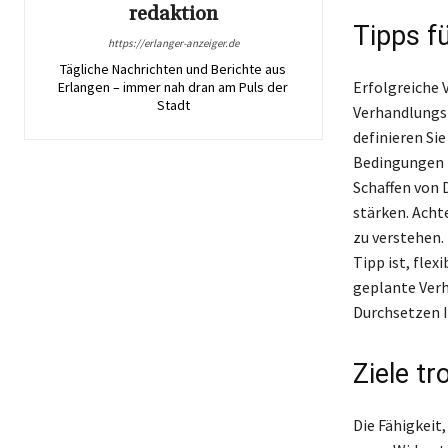
redaktion
Tipps f
https://erlanger-anzeiger.de
Tägliche Nachrichten und Berichte aus
Erfolgreiche 
Erlangen – immer nah dran am Puls der
Stadt
Verhandlungst
definieren Sie
Bedingungen zu
Schaffen von 
stärken. Acht
zu verstehen.
Tipp ist, fle
geplante Verh
Durchsetzen I
Ziele t
Die Fähigkeit,