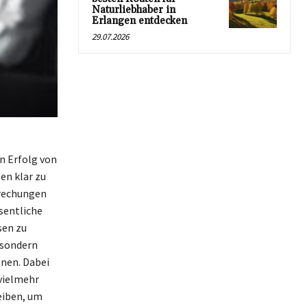
Naturliebhaber in
Erlangen entdecken
29.07.2026
n Erfolg von
en klar zu
prechungen
sentliche
sen zu
, sondern
onen. Dabei
 vielmehr
eiben, um