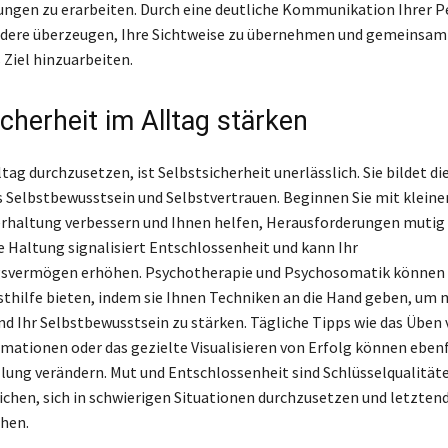
ngen zu erarbeiten. Durch eine deutliche Kommunikation Ihrer P
dere überzeugen, Ihre Sichtweise zu übernehmen und gemeinsam 
Ziel hinzuarbeiten.
cherheit im Alltag stärken
tag durchzusetzen, ist Selbstsicherheit unerlässlich. Sie bildet d
es Selbstbewusstsein und Selbstvertrauen. Beginnen Sie mit klein
erhaltung verbessern und Ihnen helfen, Herausforderungen mutig
e Haltung signalisiert Entschlossenheit und kann Ihr
svermögen erhöhen. Psychotherapie und Psychosomatik können 
bsthilfe bieten, indem sie Ihnen Techniken an die Hand geben, um
 Ihr Selbstbewusstsein zu stärken. Tägliche Tipps wie das Üben
irmationen oder das gezielte Visualisieren von Erfolg können ebenf
llung verändern. Mut und Entschlossenheit sind Schlüsselqualitäte
chen, sich in schwierigen Situationen durchzusetzen und letztend
chen.