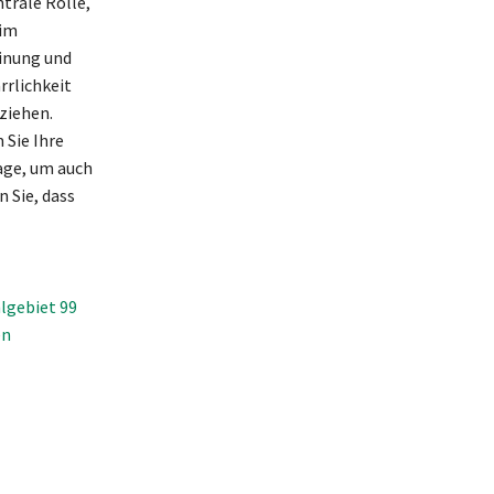
trale Rolle,
 im
einung und
rrlichkeit
lziehen.
 Sie Ihre
lage, um auch
 Sie, dass
lgebiet 99
en