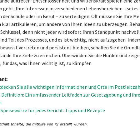
nde auftreten. Entschlossenheit und Willenskraft spielen eine zen
 geht, Ihre Interessen in verschiedenen Lebensbereichen – sei es
n der Schule oder im Beruf – zu verteidigen. Oft müssen Sie Ihre M
 klar artikulieren, um andere von Ihren Ideen zu überzeugen. Beha
n Schlüssel, denn nicht jeder wird sofort Ihren Standpunkt nachvol
nd Teil des Prozesses, und es ist wichtig, nicht aufzugeben. Indem
bewusst vertreten und persistent bleiben, schaffen Sie die Grund
ände Ihre Ziele zu erreichen. Überwinden Sie die Hürden und zeigen
d, für das, was Ihnen wichtig ist, zu kämpfen.
ant:
tdecken Sie alle wichtigen Informationen und Orte im Postleitzah
e Definition: Ein umfassender Leitfaden zur Gesetzgebung und ihr
n
 Speisewürze für jedes Gericht: Tipps und Rezepte