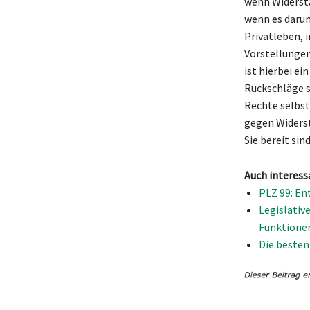
wenn Widerstä
wenn es darum
Privatleben, i
Vorstellungen
ist hierbei ei
Rückschläge si
Rechte selbst
gegen Widerst
Sie bereit sin
Auch interess
PLZ 99: En
Legislativ
Funktione
Die besten