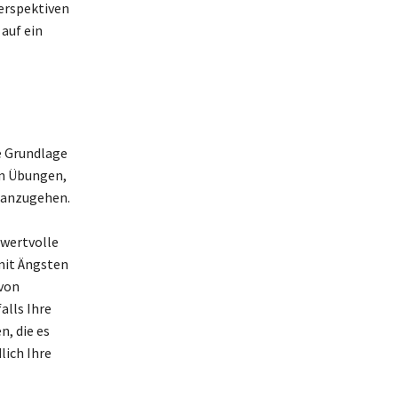
erspektiven
auf ein
ie Grundlage
en Übungen,
 anzugehen.
wertvolle
 mit Ängsten
 von
alls Ihre
n, die es
lich Ihre