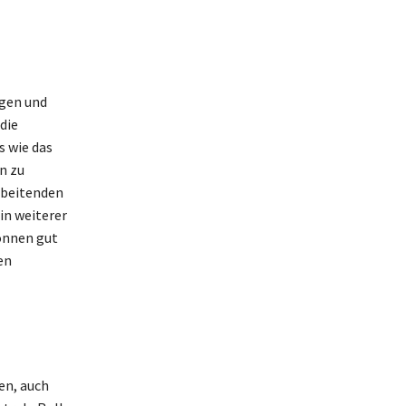
ngen und
die
s wie das
n zu
arbeitenden
in weiterer
können gut
en
en, auch