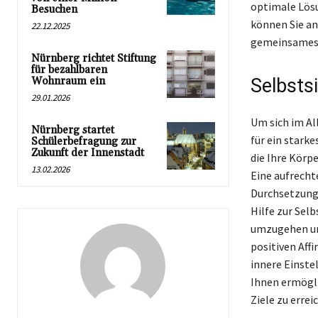
optimale Lösu
Besuchen
können Sie an
22.12.2025
gemeinsames 
Nürnberg richtet Stiftung
für bezahlbaren
Wohnraum ein
Selbstsi
29.01.2026
Um sich im All
Nürnberg startet
für ein stark
Schülerbefragung zur
Zukunft der Innenstadt
die Ihre Körp
13.02.2026
Eine aufrecht
Durchsetzung
Hilfe zur Sel
umzugehen und
positiven Aff
innere Einste
Ihnen ermögli
Ziele zu errei