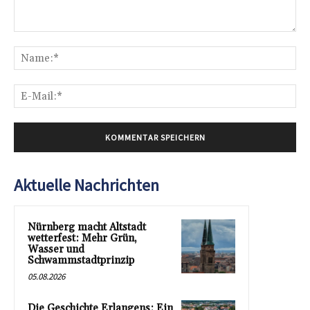
Kommentar:
Na
E-
Mai
Aktuelle Nachrichten
Nürnberg macht Altstadt
wetterfest: Mehr Grün,
Wasser und
Schwammstadtprinzip
05.08.2026
Die Geschichte Erlangens: Ein