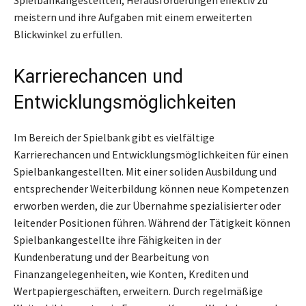
meistern und ihre Aufgaben mit einem erweiterten
Blickwinkel zu erfüllen.
Karrierechancen und
Entwicklungsmöglichkeiten
Im Bereich der Spielbank gibt es vielfältige
Karrierechancen und Entwicklungsmöglichkeiten für einen
Spielbankangestellten. Mit einer soliden Ausbildung und
entsprechender Weiterbildung können neue Kompetenzen
erworben werden, die zur Übernahme spezialisierter oder
leitender Positionen führen. Während der Tätigkeit können
Spielbankangestellte ihre Fähigkeiten in der
Kundenberatung und der Bearbeitung von
Finanzangelegenheiten, wie Konten, Krediten und
Wertpapiergeschäften, erweitern. Durch regelmäßige