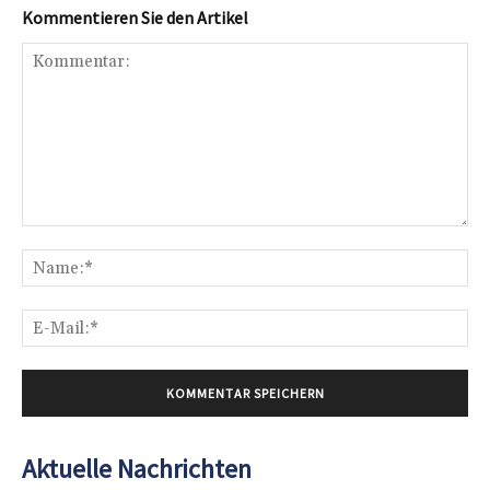
Kommentieren Sie den Artikel
Kommentar:
Na
E-
Mai
Aktuelle Nachrichten