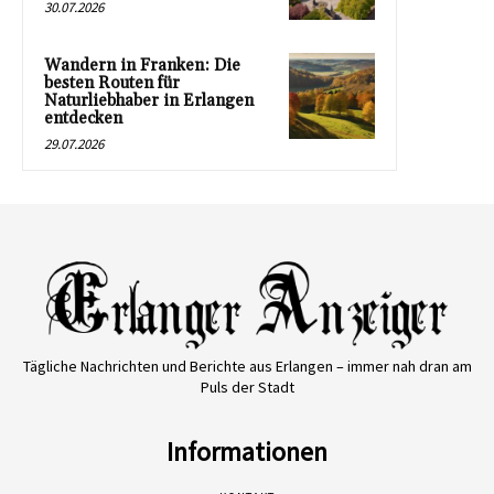
30.07.2026
Wandern in Franken: Die
besten Routen für
Naturliebhaber in Erlangen
entdecken
29.07.2026
Tägliche Nachrichten und Berichte aus Erlangen – immer nah dran am
Puls der Stadt
Informationen