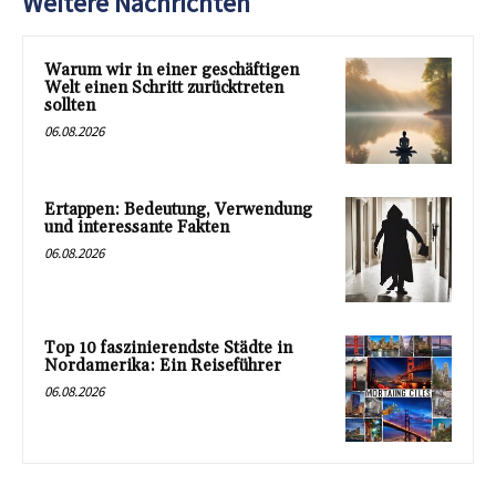
Weitere Nachrichten
Warum wir in einer geschäftigen
Welt einen Schritt zurücktreten
sollten
06.08.2026
Ertappen: Bedeutung, Verwendung
und interessante Fakten
06.08.2026
Top 10 faszinierendste Städte in
Nordamerika: Ein Reiseführer
06.08.2026