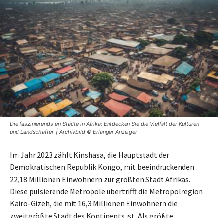
Die faszinierendsten Städte in Afrika: Entdecken Sie die Vielfalt der Kulturen
und Landschaften | Archivbild © Erlanger Anzeiger
Im Jahr 2023 zählt Kinshasa, die Hauptstadt der
Demokratischen Republik Kongo, mit beeindruckenden
22,18 Millionen Einwohnern zur größten Stadt Afrikas.
Diese pulsierende Metropole übertrifft die Metropolregion
Kairo-Gizeh, die mit 16,3 Millionen Einwohnern die
zweitgrößte Stadt des Kontinents ist. Als größte