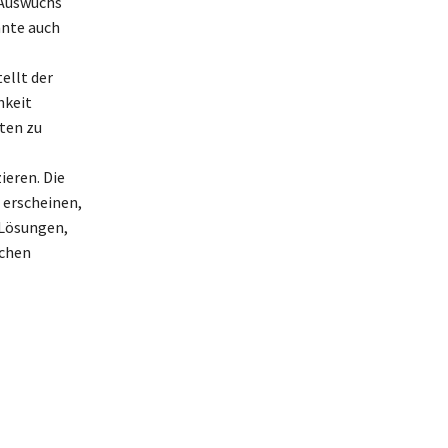
 Auswuchs
nnte auch
ellt der
hkeit
ten zu
ieren. Die
 erscheinen,
 Lösungen,
schen