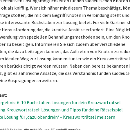
h effektiven Lösungsmöglichkeiten für den süddeutschen Knoten
 oft als knifflig. Wer sich näher mit diesem Thema beschäftigt, kö
lfrage stoßen, die mit dem Begriff Knoten in Verbindung steht und
e interessante Buchstaben zur Lösung bietet. Für viele Gärtner st
 Herausforderung dar, die kreative Ansätze erfordert. Eine Möglic
nwendung von speziellen Behandlungsmethoden sein, um den Kno
er zu beseitigen. Informieren Sie sich zudem über verschiedene
n, die dazu beitragen können, das Auftreten von Knoten zu reduz
m idealen Weg zur Lösung kann mitunter wie ein Kreuzworträtsel
oren berücksichtigt werden müssen. Neben den bereits bekannten
, gibt es zahlreiche Ansätze, die das Verständnis für den süddeut
eine Ausprägungen erweitern.
ant:
Ergebnis: 6-10 Buchstaben Lösungen für dein Kreuzworträtsel
ng Kreuzworträtsel: Lösungen und Tipps für deine Rätselspiel
te Lösung für ‚dazu obendrein‘ – Kreuzworträtsel meistern