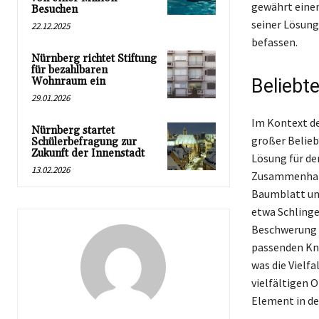
gewährt einen
Besuchen
seiner Lösung
22.12.2025
befassen.
Nürnberg richtet Stiftung
für bezahlbaren
Wohnraum ein
Beliebt
29.01.2026
Im Kontext d
Nürnberg startet
großer Beliebt
Schülerbefragung zur
Zukunft der Innenstadt
Lösung für de
13.02.2026
Zusammenhang 
Baumblatt un
etwa Schlinge
Beschwerung u
passenden Kno
was die Vielf
vielfältigen
Element in de