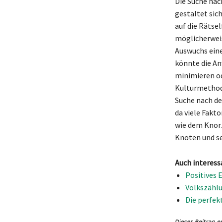
Die Suche nac
gestaltet sich
auf die Rätse
möglicherweis
Auswuchs eine
könnte die A
minimieren od
Kulturmethode
Suche nach de
da viele Fakt
wie dem Knorz
Knoten und s
Auch interess
Positives 
Volkszählu
Die perfek