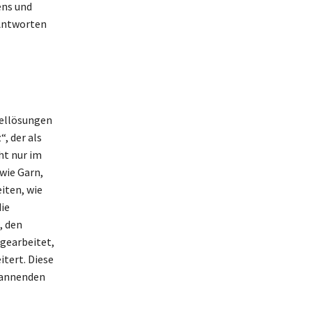
ens und
 Antworten
sellösungen
, der als
ht nur im
wie Garn,
iten, wie
ie
, den
ngearbeitet,
tert. Diese
pannenden