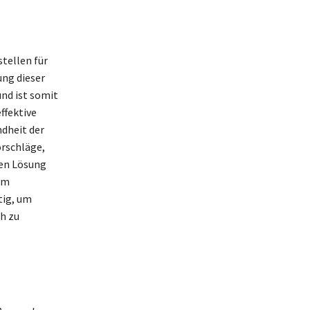
tellen für
ung dieser
und ist somit
ffektive
dheit der
orschläge,
gen Lösung
um
tig, um
h zu