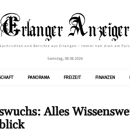
Nachrichten und Berichte aus Erlangen – immer nah dran am Puls
Samstag, 08.08.2026
SCHAFT
PANORAMA
FREIZEIT
FINANZEN
wuchs: Alles Wissenswe
blick