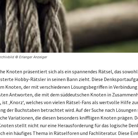
chivbild © Erlanger Anzeiger
he Knoten präsentiert sich als ein spannendes Rätsel, das sowohl
isterte Hobby-Rätsler in seinen Bann zieht. Diese Denksportaufg
em Knoten, der mit verschiedenen Lösungsbegriffen in Verbindung 
sten Antworten, die mit dem süddeutschen Knoten in Zusammen
 ist ‚Knorz‘, welches von vielen Rätsel-Fans als wertvolle Hilfe zu
ng der Buchstaben betrachtet wird. Auf der Suche nach Lösungen
iche Variationen, die diesen besonders kniffligen Knoten prägen. D
noten stellt nicht nur eine Herausforderung für das logische Denk
uch ein häufiges Thema in Rätselforen und Fachliteratur. Diese Ei